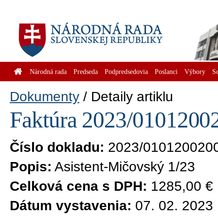
Národná rada
Predseda
Podpredsedovia
Poslanci
Výbory
S
Dokumenty
Detaily artiklu
Faktúra 2023/01012002
Číslo dokladu:
2023/010120020
Popis:
Asistent-Mičovský 1/23
Celková cena s DPH:
1285,00 €
Dátum vystavenia:
07. 02. 2023