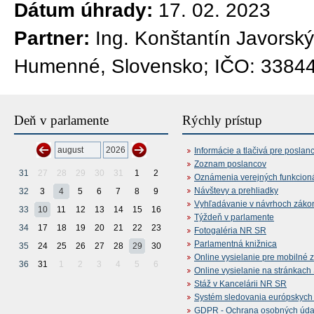
Dátum úhrady:
17. 02. 2023
Partner:
Ing. Konštantín Javorsk
Humenné, Slovensko; IČO: 3384
Deň v parlamente
Rýchly prístup
Informácie a tlačivá pre poslan
Zoznam poslancov
31
27
28
29
30
31
1
2
Oznámenia verejných funkcion
Návštevy a prehliadky
32
3
4
5
6
7
8
9
Vyhľadávanie v návrhoch záko
33
10
11
12
13
14
15
16
Týždeň v parlamente
34
17
18
19
20
21
22
23
Fotogaléria NR SR
Parlamentná knižnica
35
24
25
26
27
28
29
30
Online vysielanie pre mobilné 
36
31
1
2
3
4
5
6
Online vysielanie na stránkac
Stáž v Kancelárii NR SR
Systém sledovania európskych z
GDPR - Ochrana osobných údajo