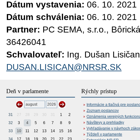
Dátum vystavenia:
06. 10. 2021
Dátum schválenia:
06. 10. 2021
Partner:
PC SEMA, s.r.o., Bôrická
36426041
Schvalovateľ:
Ing. Dušan Lisičan
DUSAN.LISICAN@NRSR.SK
Deň v parlamente
Rýchly prístup
Informácie a tlačivá pre poslan
Zoznam poslancov
31
27
28
29
30
31
1
2
Oznámenia verejných funkcion
Návštevy a prehliadky
32
3
4
5
6
7
8
9
Vyhľadávanie v návrhoch záko
33
10
11
12
13
14
15
16
Týždeň v parlamente
34
17
18
19
20
21
22
23