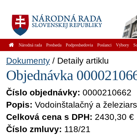
Národná rada
Predseda
Podpredsedovia
Poslanci
Výbory
S
Dokumenty
Detaily artiklu
Objednávka 0000210662
Číslo objednávky:
0000210662
Popis:
Vodoinštalačný a železiars
Celková cena s DPH:
2430,30 €
Číslo zmluvy:
118/21