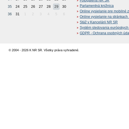
Fotogaléria NR SR
Parlamentná knižnica
35
24
25
26
27
28
29
30
Online vysielanie pre mobilné 
36
31
1
2
3
4
5
6
Online vysielanie na stránkac
Stáž v Kancelárii NR SR
Systém sledovania európskych z
GDPR - Ochrana osobných údajo
© 2004 - 2026 K NR SR. Všetky práva vyhradené.