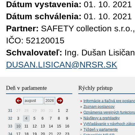
Dátum vystavenia:
01. 10. 2021
Dátum schválenia:
01. 10. 2021
Partner:
SAFETY collection s.r.o.
IČO: 52120015
Schvalovateľ:
Ing. Dušan Lisičan
DUSAN.LISICAN@NRSR.SK
Deň v parlamente
Rýchly prístup
Informácie a tlačivá pre poslan
Zoznam poslancov
31
27
28
29
30
31
1
2
Oznámenia verejných funkcion
Návštevy a prehliadky
32
3
4
5
6
7
8
9
Vyhľadávanie v návrhoch záko
33
10
11
12
13
14
15
16
Týždeň v parlamente
34
17
18
19
20
21
22
23