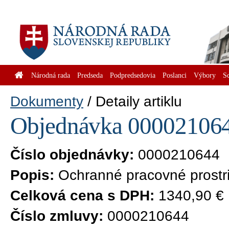
Národná rada
Predseda
Podpredsedovia
Poslanci
Výbory
S
Dokumenty
Detaily artiklu
Objednávka 0000210644
Číslo objednávky:
0000210644
Popis:
Ochranné pracovné prostr
Celková cena s DPH:
1340,90 €
Číslo zmluvy:
0000210644