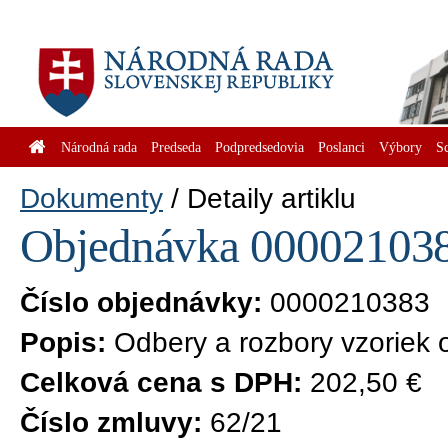
Národná rada
Predseda
Podpredsedovia
Poslanci
Výbory
S
Dokumenty
Detaily artiklu
Objednávka 0000210383
Číslo objednávky:
0000210383
Popis:
Odbery a rozbory vzoriek
Celková cena s DPH:
202,50 €
Číslo zmluvy:
62/21