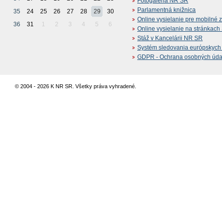
Fotogaléria NR SR
Parlamentná knižnica
35
24
25
26
27
28
29
30
Online vysielanie pre mobilné 
36
31
1
2
3
4
5
6
Online vysielanie na stránkac
Stáž v Kancelárii NR SR
Systém sledovania európskych z
GDPR - Ochrana osobných údajo
© 2004 - 2026 K NR SR. Všetky práva vyhradené.