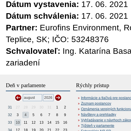
Dátum vystavenia:
17. 06. 2021
Dátum schválenia:
17. 06. 2021
Partner:
Eurofins Environment, R
Teplice, SK; IČO: 53248376
Schvalovateľ:
Ing. Katarína Bas
zariadení
Deň v parlamente
Rýchly prístup
Informácie a tlačivá pre poslan
Zoznam poslancov
31
27
28
29
30
31
1
2
Oznámenia verejných funkcion
Návštevy a prehliadky
32
3
4
5
6
7
8
9
Vyhľadávanie v návrhoch záko
33
10
11
12
13
14
15
16
Týždeň v parlamente
34
17
18
19
20
21
22
23