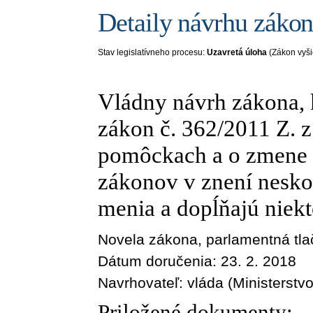
Detaily návrhu záko
Stav legislatívneho procesu:
Uzavretá úloha
(Zákon vyši
Vládny návrh zákona, 
zákon č. 362/2011 Z. z
pomôckach a o zmene a
zákonov v znení nesko
menia a dopĺňajú niek
Novela zákona
, parlamentná tl
Dátum doručenia:
23. 2. 2018
Navrhovateľ:
vláda (Ministerstv
Priložené dokumenty: