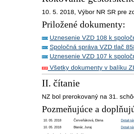
10. 5. 2018,
Výbor NR SR pre zd
Priložené dokumenty:
Uznesenie VZD 108 k spoločn
Spoločná správa VZD tlač 85
Uznesenie VZD 107 k spoločn
Všetky dokumenty v balíku Z
II. čítanie
NZ bol prerokovaný na 31. schô
Pozmeňujúce a doplňujú
10. 05. 2018
Červeňáková, Elena
Detail n
10. 05. 2018
Blanár, Juraj
Detail n