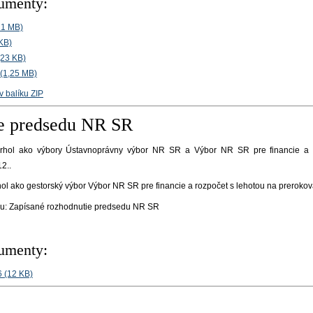
kumenty:
21 MB)
KB)
(23 KB)
(1,25 MB)
 balíku ZIP
e predsedu NR SR
hol ako výbory Ústavnoprávny výbor NR SR a Výbor NR SR pre financie a r
12.
.
 ako gestorský výbor Výbor NR SR pre financie a rozpočet s lehotou na prerokova
su:
Zapísané rozhodnutie predsedu NR SR
kumenty:
6 (12 KB)