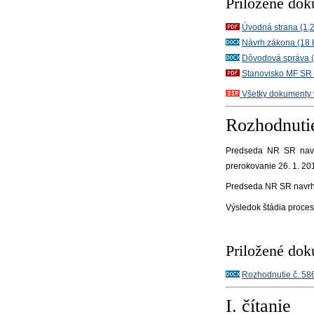
Priložené do
Úvodná strana (1,
Návrh zákona (18 
Dôvodová správa 
Stanovisko MF SR 
Všetky dokumenty v
Rozhodnuti
Predseda NR SR navr
prerokovanie 26. 1. 20
Predseda NR SR navrhol
Výsledok štádia proce
Priložené do
Rozhodnutie č. 58
I. čítanie