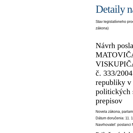
Detaily 
Stav legislatívneho pr
zákona)
Návrh posla
MATOVIČA,
VISKUPIČA 
č. 333/2004
republiky v
politických
prepisov
Novela zákona
, parla
Dátum doručenia:
11. 
Navrhovateľ:
poslanci 