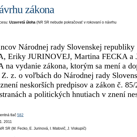
návrhu zákona
ocesu:
Uzavretá úloha
(NR SR nebude pokračovať v rokovaní o návrhu
ncov Národnej rady Slovenskej republiky 
 Eriky JURINOVEJ, Martina FECKA a J
na vydanie zákona, ktorým sa mení a do
 Z. z. o voľbách do Národnej rady Slovens
 znení neskorších predpisov a zákon č. 85/
 stranách a politických hnutiach v znení ne
mentná tlač
582
11. 2011
NR SR (M. Fecko, E. Jurinová, I. Matovič, J. Viskupič)