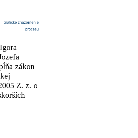
grafické znázornenie
procesu
Igora
ozefa
pĺňa zákon
kej
2005 Z. z. o
skorších