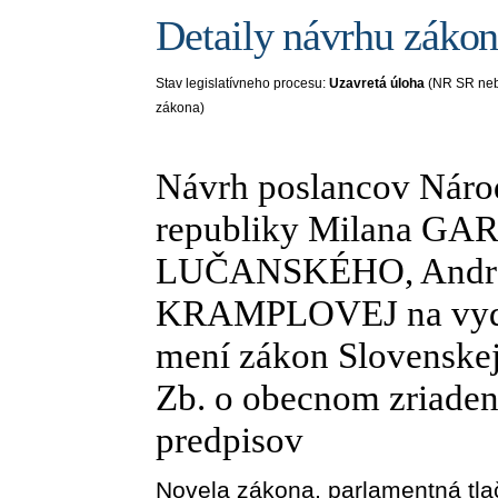
Detaily návrhu záko
Stav legislatívneho procesu:
Uzavretá úloha
(NR SR neb
zákona)
Návrh poslancov Národ
republiky Milana GA
LUČANSKÉHO, Andre
KRAMPLOVEJ na vydan
mení zákon Slovenskej
Zb. o obecnom zriaden
predpisov
Novela zákona
, parlamentná tl