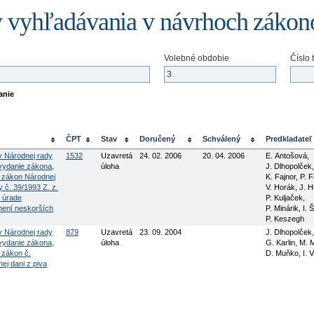
 vyhľadávania v návrhoch zákon
Volebné obdobie
Číslo 
anie
ČPT
Stav
Doručený
Schválený
Predkladateľ
v Národnej rady
1532
Uzavretá
24. 02. 2006
20. 04. 2006
E. Antošová,
 vydanie zákona,
úloha
J. Dlhopolček,
a zákon Národnej
K. Fajnor, P. 
y č. 39/1993 Z. z.
V. Horák, J. 
 úrade
P. Kuljaček,
znení neskorších
P. Minárik, I. Š
P. Keszegh
v Národnej rady
879
Uzavretá
23. 09. 2004
J. Dlhopolček,
 vydanie zákona,
úloha
G. Karlin, M.
 zákon č.
D. Muňko, I. 
ej dani z piva