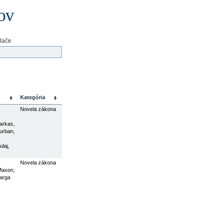
ov
tlače
Kategória
Novela zákona
Farkas,
Hurban,
ulaj,
Novela zákona
 Maxon,
Varga