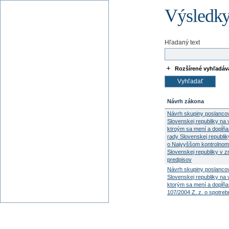
Výsledky
Hľadaný text
Rozšírené vyhľadáv
Návrh zákona
Návrh skupiny poslanco
Slovenskej republiky na
ktroým sa mení a dopĺň
rady Slovenskej republik
o Najvyššom kontrolnom
Slovenskej republiky v 
predpisov
Návrh skupiny poslanco
Slovenskej republiky na
ktorým sa mení a dopĺňa
107/2004 Z. z. o spotrebn