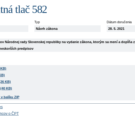
tná tlač 582
Typ
Dátum doručenia
Návrh zákona
28. 5. 2021
v Národnej rady Slovenskej republiky na vydanie zákona, ktorým sa mení a dopĺňa zá
 neskorších predpisov
 KB)
KB)
(26 KB)
(40 KB)
v balíku ZIP
es
ancov o ČPT