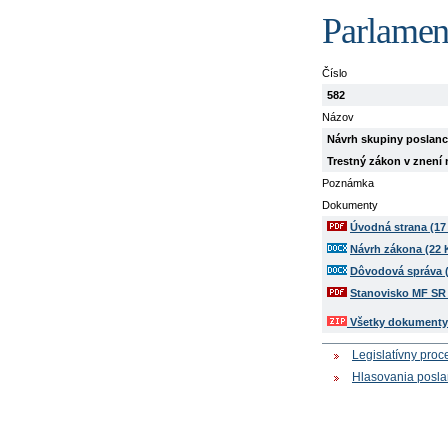
Parlamen
Číslo
582
Názov
Návrh skupiny poslanco
Trestný zákon v znení
Poznámka
Dokumenty
Úvodná strana (17
Návrh zákona (22 
Dôvodová správa 
Stanovisko MF SR 
Všetky dokumenty 
Legislatívny proc
Hlasovania posl