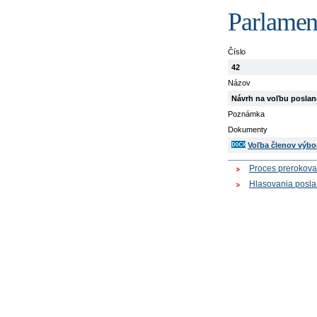
Parlament
Číslo
42
Názov
Návrh na voľbu poslanc
Poznámka
Dokumenty
Voľba členov výbo
Proces prerokova
Hlasovania posl