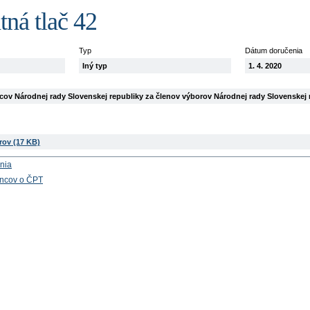
ná tlač 42
Typ
Dátum doručenia
Iný typ
1. 4. 2020
ov Národnej rady Slovenskej republiky za členov výborov Národnej rady Slovenskej 
rov (17 KB)
nia
ancov o ČPT