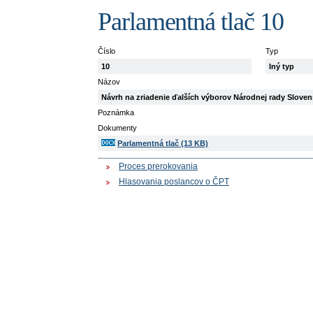
Parlamentná tlač 10
Číslo
Typ
10
Iný typ
Názov
Návrh na zriadenie ďalších výborov Národnej rady Sloven
Poznámka
Dokumenty
Parlamentná tlač (13 KB)
Proces prerokovania
Hlasovania poslancov o ČPT