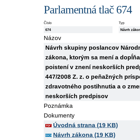
Parlamentná tlač 674
Číslo
Typ
674
Návrh záko
Názov
Návrh skupiny poslancov Národn
zákona, ktorým sa mení a dopĺňa 
poistení v znení neskorších pred
447/2008 Z. z. o peňažných prí
zdravotného postihnutia a o zme
neskorších predpisov
Poznámka
Dokumenty
Úvodná strana (19 KB)
Návrh zákona (19 KB)