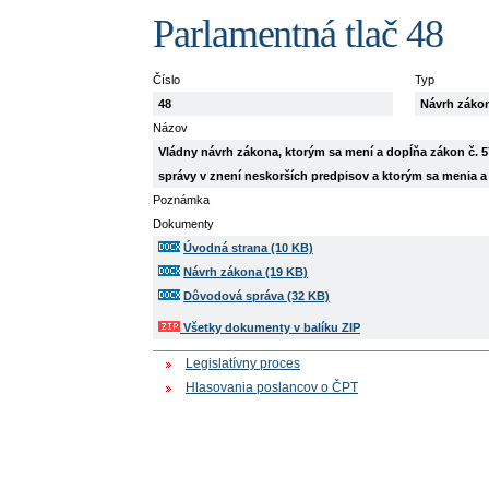
Parlamentná tlač 48
Číslo
Typ
48
Návrh záko
Názov
Vládny návrh zákona, ktorým sa mení a dopĺňa zákon č. 575
správy v znení neskorších predpisov a ktorým sa menia a
Poznámka
Dokumenty
Úvodná strana (10 KB)
Návrh zákona (19 KB)
Dôvodová správa (32 KB)
Všetky dokumenty v balíku ZIP
Legislatívny proces
Hlasovania poslancov o ČPT