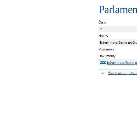
Parlament
Číslo
7
Názov
Návrh na určenie počt
Poznámka
Dokumenty
Návrh na určenie 
Hlasovania posl