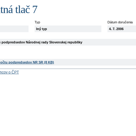
ná tlač 7
Typ
Dátum doručenia
Iný typ
4. 7. 2006
u podpredsedov Národnej rady Slovenskej republiky
počtu podpredsedov NR SR (8 KB)
ancov o ČPT