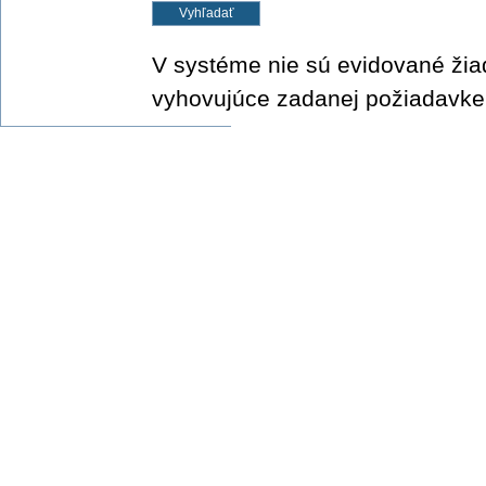
V systéme nie sú evidované ži
vyhovujúce zadanej požiadavke