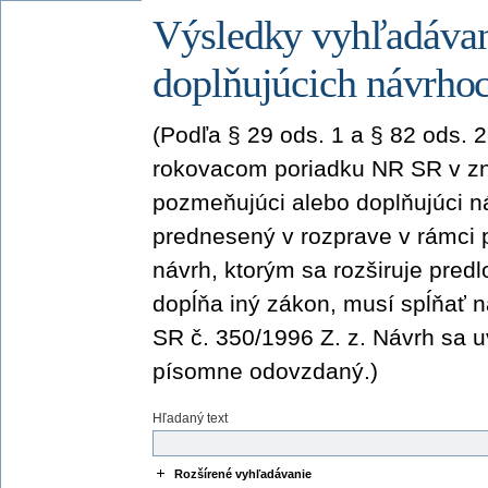
Výsledky vyhľadávan
doplňujúcich návrho
(Podľa § 29 ods. 1 a § 82 ods. 
rokovacom poriadku NR SR v zn
pozmeňujúci alebo doplňujúci n
prednesený v rozprave v rámci
návrh, ktorým sa rozširuje pred
dopĺňa iný zákon, musí spĺňať n
SR č. 350/1996 Z. z. Návrh sa 
písomne odovzdaný.)
Hľadaný text
Rozšírené vyhľadávanie