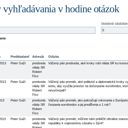
 vyhľadávania v hodine otázok
Volebné obdobie
anie
m
Predkladateľ
Adresát
Otázka
 2013
Peter Gaži
predseda
Vážený pán predseda, aké kroky robí vláda SR ku konsoli
vlády SR
Robert
Fico
 2013
Peter Gaži
predseda
Vážený pán premiér, aké politické a diplomatické kroky v
vlády SR
tomu, aby využila priestor na dočerpanie eurofondov, kt
Robert
nevyčerpali?
Fico
2013
Peter Gaži
predseda
Vážený pán premiér, ako pokračujú rokovania s Európsk
vlády SR
čerpania eurofondov a jej predĺženia o 1 rok?
Robert
Fico
 2013
Peter Gaži
predseda
Vážený pán premiér, môžete nám priblížiť oficiálne stano
vlády SR
republiky k vojenskému zásahu v Sýrii?
Robert