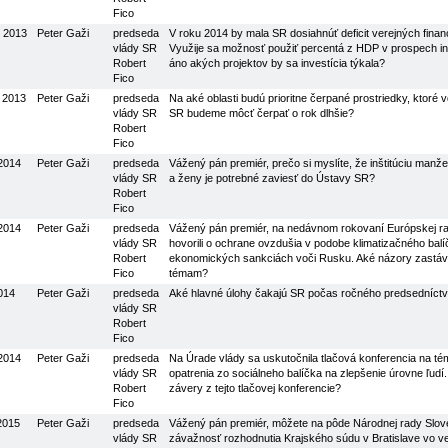
Fico
. 2013
Peter Gaži
predseda
V roku 2014 by mala SR dosiahnúť deficit verejných fina
vlády SR
Využije sa možnosť použiť percentá z HDP v prospech in
Robert
áno akých projektov by sa investícia týkala?
Fico
. 2013
Peter Gaži
predseda
Na aké oblasti budú prioritne čerpané prostriedky, ktor
vlády SR
SR budeme môcť čerpať o rok dlhšie?
Robert
Fico
 2014
Peter Gaži
predseda
Vážený pán premiér, prečo si myslíte, že inštitúciu man
vlády SR
a ženy je potrebné zaviesť do Ústavy SR?
Robert
Fico
 2014
Peter Gaži
predseda
Vážený pán premiér, na nedávnom rokovaní Európskej ra
vlády SR
hovorili o ochrane ovzdušia v podobe klimatizačného balí
Robert
ekonomických sankciách voči Rusku. Aké názory zastá
Fico
témam?
2014
Peter Gaži
predseda
Aké hlavné úlohy čakajú SR počas ročného predsedníct
vlády SR
Robert
Fico
 2014
Peter Gaži
predseda
Na Úrade vlády sa uskutočnila tlačová konferencia na té
vlády SR
opatrenia zo sociálneho balíčka na zlepšenie úrovne ľudí
Robert
závery z tejto tlačovej konferencie?
Fico
 2015
Peter Gaži
predseda
Vážený pán premiér, môžete na pôde Národnej rady Slove
vlády SR
závažnosť rozhodnutia Krajského súdu v Bratislave vo v