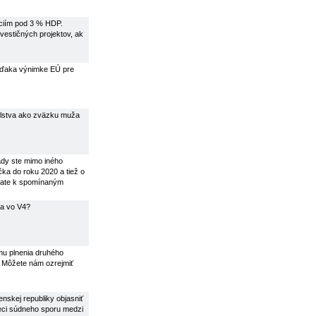
nciím pod 3 % HDP.
vestičných projektov, ak
é vďaka výnimke EÚ pre
želstva ako zväzku muža
dy ste mimo iného
čka do roku 2020 a tiež o
vate k spomínaným
va vo V4?
mu plnenia druhého
. Môžete nám ozrejmiť
nskej republiky objasniť
eci súdneho sporu medzi