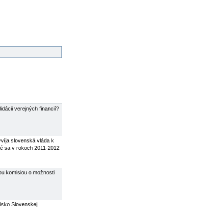
dácii verejných financií?
yvíja slovenská vláda k
oré sa v rokoch 2011-2012
ou komisiou o možnosti
visko Slovenskej