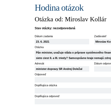
Hodina otázok
Otázka od: Miroslav Kollár
Stav otázky: nezodpovedaná
Dátum zadania
Zadávateľ
23. 6. 2021
Miroslav Ko
Otázka
Pán minister, uvažuje vláda o príprave systémového fina
siete ciest II. a III. triedy? Samosprávne kraje nemajú zdro
Adresát
Dátum odpov
minister dopravy SR Andrej Doležal
Odpoveď
Doplňujúca otázka
Doplňujúca odpoveď