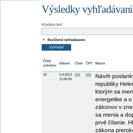
Výsledky vyhľadávani
Hľadaný text
Rozšírené vyhľadávanie
Číslo
Dátum
Číslo
ČPT
Názov
schôdze
19
5.6.2013
244
520
Návrh poslank
11:06:59
republiky He
ktorým sa mení
energetike a o
zákonov v znen
sa menia a dop
prvé čítanie. 
zákona prerok