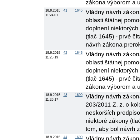
zákona výborom a ur
18.9.2015
41
1645
Vládny návrh zákona
11:24:01
oblasti štátnej pom
doplnení niektorých
(tlač 1645) - prvé č
návrh zákona prerok
18.9.2015
42
1645
Vládny návrh zákona
11:25:19
oblasti štátnej pom
doplnení niektorých
(tlač 1645) - prvé č
zákona výborom a ur
18.9.2015
43
1690
Vládny návrh zákona
11:26:17
203/2011 Z. z. o ko
neskorších predpiso
niektoré zákony (tla
tom, aby bol návrh 
18.9.2015
44
1690
Vládny návrh zákona