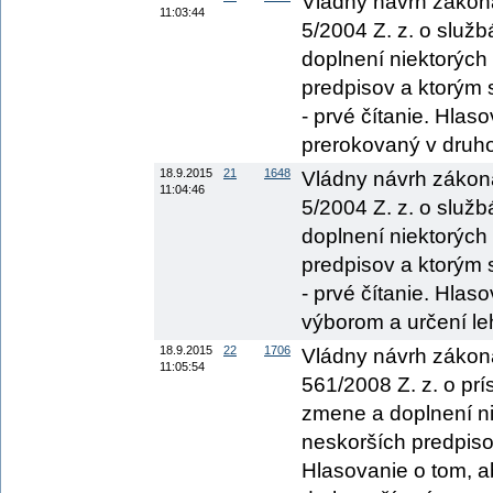
Vládny návrh zákona
11:03:44
5/2004 Z. z. o služ
doplnení niektorých
predpisov a ktorým 
- prvé čítanie. Hlas
prerokovaný v druho
18.9.2015
21
1648
Vládny návrh zákona
11:04:46
5/2004 Z. z. o služ
doplnení niektorých
predpisov a ktorým 
- prvé čítanie. Hlas
výborom a určení le
18.9.2015
22
1706
Vládny návrh zákona
11:05:54
561/2008 Z. z. o prí
zmene a doplnení n
neskorších predpisov
Hlasovanie o tom, a