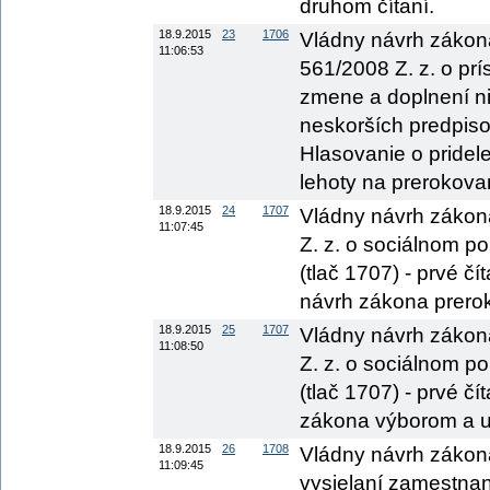
druhom čítaní.
18.9.2015
23
1706
Vládny návrh zákona
11:06:53
561/2008 Z. z. o prí
zmene a doplnení n
neskorších predpisov
Hlasovanie o pridel
lehoty na prerokova
18.9.2015
24
1707
Vládny návrh zákon
11:07:45
Z. z. o sociálnom po
(tlač 1707) - prvé č
návrh zákona prerok
18.9.2015
25
1707
Vládny návrh zákon
11:08:50
Z. z. o sociálnom po
(tlač 1707) - prvé č
zákona výborom a ur
18.9.2015
26
1708
Vládny návrh zákona
11:09:45
vysielaní zamestnan