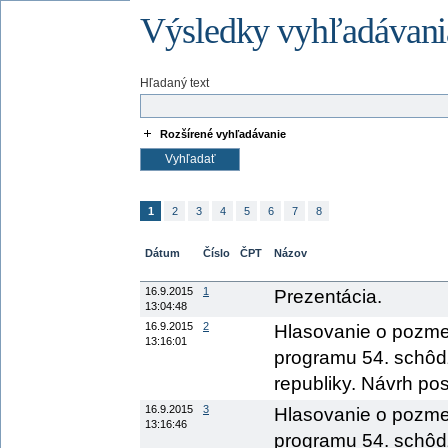
Výsledky vyhľadávani
Hľadaný text
Rozšírené vyhľadávanie
1
2
3
4
5
6
7
8
Dátum
Číslo
ČPT
Názov
16.9.2015
1
Prezentácia.
13:04:48
16.9.2015
2
Hlasovanie o pozme
13:16:01
programu 54. schôd
republiky. Návrh posl
16.9.2015
3
Hlasovanie o pozme
13:16:46
programu 54. schôd