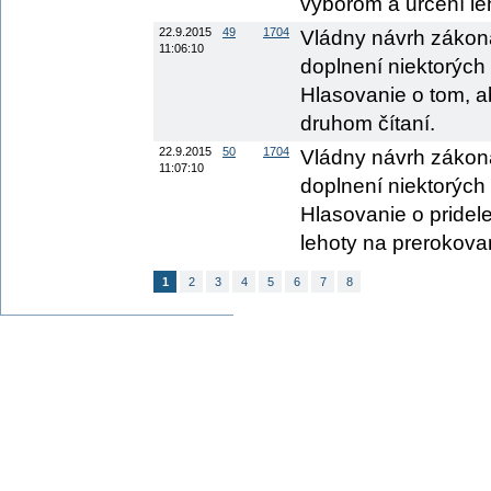
výborom a určení le
22.9.2015
49
1704
Vládny návrh zákon
11:06:10
doplnení niektorých 
Hlasovanie o tom, a
druhom čítaní.
22.9.2015
50
1704
Vládny návrh zákon
11:07:10
doplnení niektorých 
Hlasovanie o pridel
lehoty na prerokova
1
2
3
4
5
6
7
8