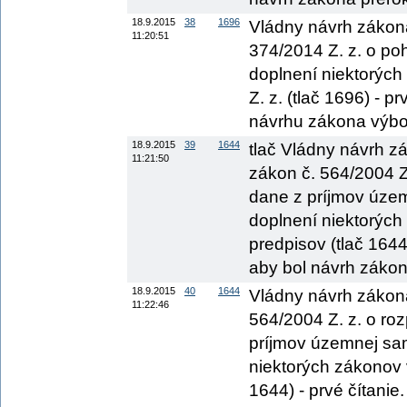
18.9.2015
38
1696
Vládny návrh zákona
11:20:51
374/2014 Z. z. o po
doplnení niektorých
Z. z. (tlač 1696) - p
návrhu zákona výbor
18.9.2015
39
1644
tlač Vládny návrh z
11:21:50
zákon č. 564/2004 Z
dane z príjmov úze
doplnení niektorých
predpisov (tlač 1644
aby bol návrh zákon
18.9.2015
40
1644
Vládny návrh zákona
11:22:46
564/2004 Z. z. o ro
príjmov územnej sa
niektorých zákonov 
1644) - prvé čítanie