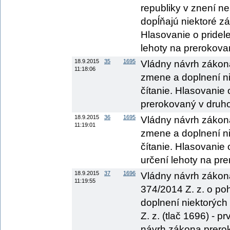
republiky v znení n
dopĺňajú niektoré zá
Hlasovanie o pridel
lehoty na prerokova
18.9.2015
35
1695
Vládny návrh zákona
11:18:06
zmene a doplnení ni
čítanie. Hlasovanie
prerokovaný v druho
18.9.2015
36
1695
Vládny návrh zákona
11:19:01
zmene a doplnení ni
čítanie. Hlasovanie
určení lehoty na pre
18.9.2015
37
1696
Vládny návrh zákona
11:19:55
374/2014 Z. z. o po
doplnení niektorých
Z. z. (tlač 1696) - p
návrh zákona prerok