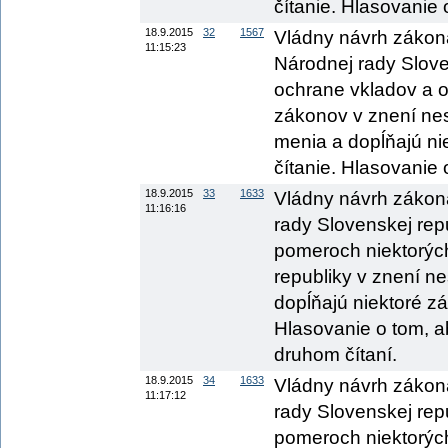
čítanie. Hlasovanie o
18.9.2015
32
1567
Vládny návrh zákon
11:15:23
Národnej rady Sloven
ochrane vkladov a o
zákonov v znení nes
menia a dopĺňajú nie
čítanie. Hlasovanie
18.9.2015
33
1633
Vládny návrh zákon
11:16:16
rady Slovenskej repu
pomeroch niektorých
republiky v znení n
dopĺňajú niektoré zá
Hlasovanie o tom, a
druhom čítaní.
18.9.2015
34
1633
Vládny návrh zákon
11:17:12
rady Slovenskej repu
pomeroch niektorých