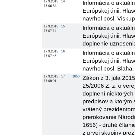
17.9.2015
14
Informácia o aktuálne
17:06:34
Európskej únii. Hla
navrhol posl. Viskup
17.9.2015
15
Informácia o aktuálne
17:07:11
Európskej únii. Hla
doplnenie uznesenia,
17.9.2015
16
Informácia o aktuálne
17:07:48
Európskej únii. Hla
navrhol posl. Blaha.
17.9.2015
17
1656
Zákon z 3. júla 201
17:09:01
25/2006 Z. z. o ver
doplnení niektorých
predpisov a ktorým 
vrátený prezidentom
prerokovanie Národn
1656) - druhé čítan
z prvej skupiny prez