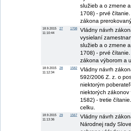
služieb a o zmene a
1708) - prvé čítanie
zákona prerokovaný 
18.9.2015
27
1708
Vládny návrh zákona
11:10:44
vysielaní zamestnan
služieb a o zmene a
1708) - prvé čítanie
zákona výborom a ur
18.9.2015
28
1582
Vládny návrh zákona
11:12:34
592/2006 Z. z. o po
niektorým poberate
niektorých zákonov 
1582) - tretie čítan
celku.
18.9.2015
29
1567
Vládny návrh zákon
11:13:36
Národnej rady Sloven