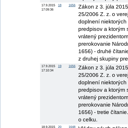
17.9.2015
18
1656
Zákon z 3. júla 201
17:09:36
25/2006 Z. z. o ver
doplnení niektorých
predpisov a ktorým 
vrátený prezidentom
prerokovanie Národn
1656) - druhé čítan
z druhej skupiny pre
17.9.2015
19
1656
Zákon z 3. júla 201
17:10:34
25/2006 Z. z. o ver
doplnení niektorých
predpisov a ktorým 
vrátený prezidentom
prerokovanie Národn
1656) - tretie čítan
o celku.
18.9.2015
20
1648