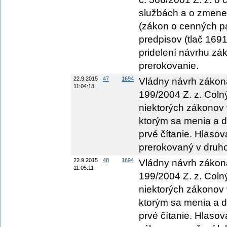
službách a o zmene
(zákon o cenných pa
predpisov (tlač 1691
pridelení návrhu zá
prerokovanie.
22.9.2015
47
1694
Vládny návrh zákona
11:04:13
199/2004 Z. z. Coln
niektorých zákonov 
ktorým sa menia a do
prvé čítanie. Hlaso
prerokovaný v druho
22.9.2015
48
1694
Vládny návrh zákona
11:05:11
199/2004 Z. z. Coln
niektorých zákonov 
ktorým sa menia a do
prvé čítanie. Hlaso