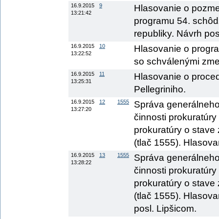
16.9.2015
9
Hlasovanie o pozme
13:21:42
programu 54. schôd
republiky. Návrh po
16.9.2015
10
Hlasovanie o progr
13:22:52
so schválenými zme
16.9.2015
11
Hlasovanie o proc
13:25:31
Pellegriniho.
16.9.2015
12
1555
Správa generálneho 
13:27:20
činnosti prokuratúr
prokuratúry o stave
(tlač 1555). Hlasov
16.9.2015
13
1555
Správa generálneho 
13:28:22
činnosti prokuratúr
prokuratúry o stave
(tlač 1555). Hlasov
posl. Lipšicom.