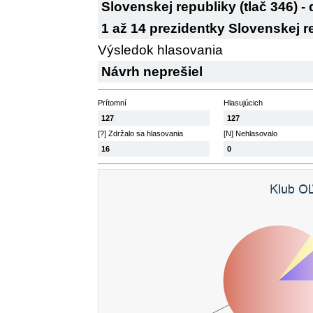
Slovenskej republiky (tlač 346) 
1 až 14 prezidentky Slovenskej r
Výsledok hlasovania
Návrh neprešiel
Prítomní
Hlasujúcich
127
127
[?] Zdržalo sa hlasovania
[N] Nehlasovalo
16
0