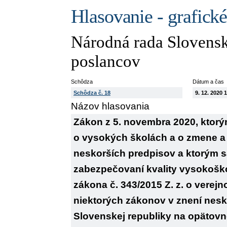
Hlasovanie - grafick
Národná rada Slovensk
poslancov
Schôdza
Dátum a čas
Schôdza č. 18
9. 12. 2020 
Názov hlasovania
Zákon z 5. novembra 2020, ktorým
o vysokých školách a o zmene a 
neskorších predpisov a ktorým sa
zabezpečovaní kvality vysokošk
zákona č. 343/2015 Z. z. o verej
niektorých zákonov v znení nesk
Slovenskej republiky na opätov