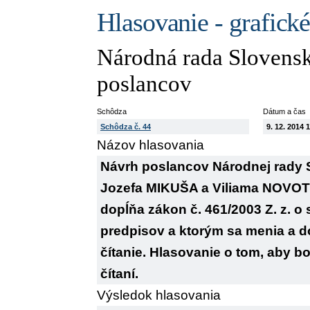
Hlasovanie - grafick
Národná rada Slovensk
poslancov
Schôdza
Dátum a čas
Schôdza č. 44
9. 12. 2014 
Názov hlasovania
Návrh poslancov Národnej rady
Jozefa MIKUŠA a Viliama NOVOT
dopĺňa zákon č. 461/2003 Z. z. o
predpisov a ktorým sa menia a do
čítanie. Hlasovanie o tom, aby 
čítaní.
Výsledok hlasovania