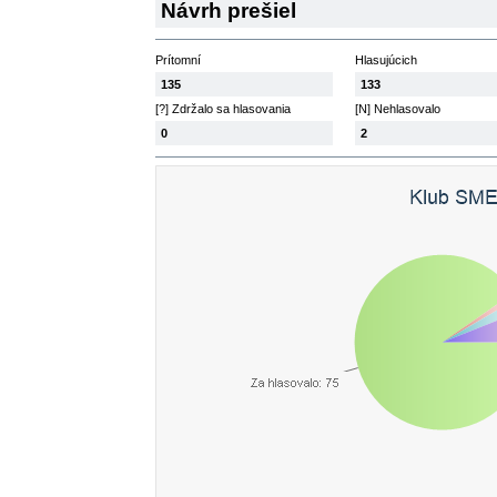
Návrh prešiel
Prítomní
Hlasujúcich
135
133
[?] Zdržalo sa hlasovania
[N] Nehlasovalo
0
2