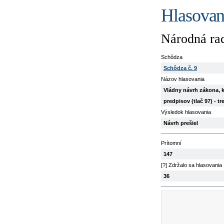
Hlasovani
Národná rad
Schôdza
Schôdza č. 9
Názov hlasovania
Vládny návrh zákona, k
predpisov (tlač 97) - t
Výsledok hlasovania
Návrh prešiel
Prítomní
147
[?] Zdržalo sa hlasovania
36