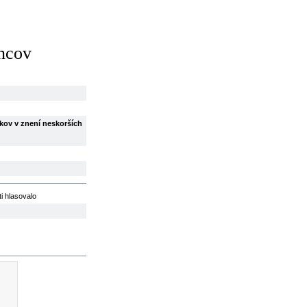
ancov
bkov v znení neskorších
ti hlasovalo