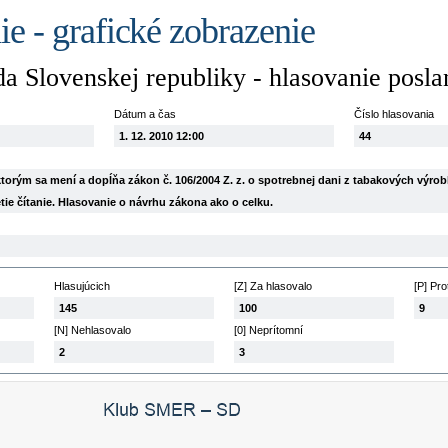
e - grafické zobrazenie
a Slovenskej republiky - hlasovanie posl
Dátum a čas
Číslo hlasovania
1. 12. 2010 12:00
44
torým sa mení a dopĺňa zákon č. 106/2004 Z. z. o spotrebnej dani z tabakových výro
retie čítanie. Hlasovanie o návrhu zákona ako o celku.
Hlasujúcich
[Z] Za hlasovalo
[P] Pro
145
100
9
[N] Nehlasovalo
[0] Neprítomní
2
3