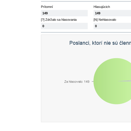
Prítomní
Hlasujúcich
149
149
[?] Zdržalo sa hlasovania
[N] Nehlasovalo
0
0