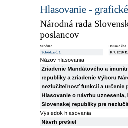
Hlasovanie - grafick
Národná rada Slovensk
poslancov
Schôdza
Dátum a čas
Schôdza č. 1
8. 7. 2010 1
Názov hlasovania
Zriadenie Mandátového a imunit
republiky a zriadenie Výboru Nár
nezlučiteľnosť funkcií a určenie 
Hlasovanie o návrhu uznesenia, 
Slovenskej republiky pre nezlučit
Výsledok hlasovania
Návrh prešiel