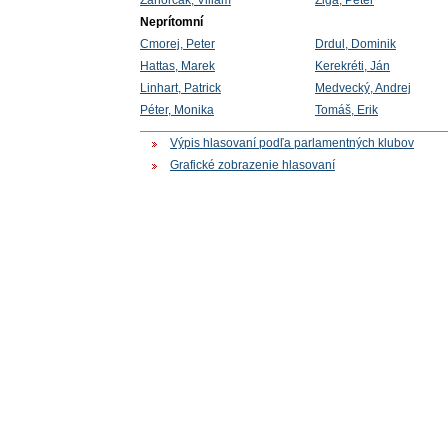
Zahorčák, Viliam
Žiga, Peter
Neprítomní
Cmorej, Peter
Drdul, Dominik
Hattas, Marek
Kerekréti, Ján
Linhart, Patrick
Medvecký, Andrej
Péter, Monika
Tomáš, Erik
Výpis hlasovaní podľa parlamentných klubov
Grafické zobrazenie hlasovaní