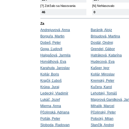
[?] Zdržalo sa hlasovania
[N] Nehlasovalo
46
0
Za
Andrejuvová, Anna
Baránik, Alojz
Borguľa, Martin
Brisudová, Martina
Dobeš, Peter
Dostál, Ondrej
Goga, Ľudovít
Grendel, Gábor
Halgašová, Jarmila
Hatráková, Katarína
Horváthová, Eva
Hudecová, Eva
Karahuta, Jaroslav
Kašper, Igor
Kollár, Boris
Kollár, Miroslav
Krajčír, Ľuboš
Kremský, Peter
Krúpa, Juraj
Kučera, Karol
Ledecký, Vladimír
Lehotský, Tomáš
Lukáč, Jozef
Majorová Garstková, Ja
Mierna, Anna
Mihalik, Marcel
Pčolinská, Adriana
Pčolinský, Peter
Pollák, Peter
Potocký, Milan
Sloboda, Radovan
Stančík, Andrej