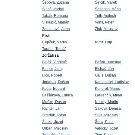
Šebová, Zuzana
Šefčík, Marek
Šipoš, Michal
Šofranko, Mária
Tabák, Romana
Tóth, Vojtech
Viskupič, Marián
Vons, Peter
Zemanová, Anna
Žiak, Miroslav
Proti
Čepček, Martin
Kuffa, Filip
Taraba, Tomáš
Zdržali sa
Baláž, Vladimír
Baška, Jaroslav
Blanár, Juraj
Blcháč, Ján
Fico, Robert
Galis, Dušan
Jarjabek, Dušan
Kamenický, Ladislav
Kočiš, Eduard
Kondrót, Maroš
Laššáková, Ľubica
Laurenčík, Milan
Muňko, Dušan
Nemky, Martin
Richter, Ján
Saková, Denisa
Stredák, Anton
Suja, Miroslav
Šimko, Jozef
Šuca, Peter
Urban, Miroslav
Valocký, Jozef