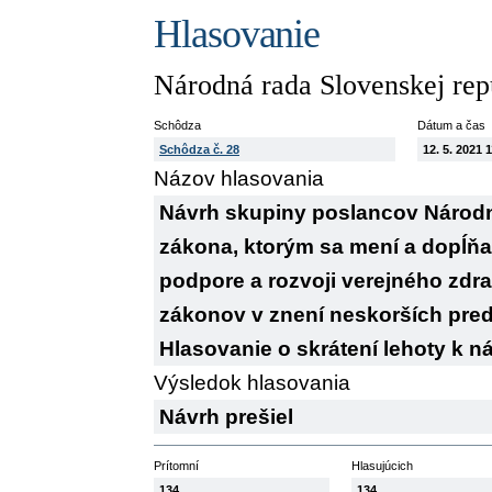
Hlasovanie
Národná rada Slovenskej rep
Schôdza
Dátum a čas
Schôdza č. 28
12. 5. 2021 
Názov hlasovania
Návrh skupiny poslancov Národn
zákona, ktorým sa mení a dopĺňa 
podpore a rozvoji verejného zdra
zákonov v znení neskorších predpi
Hlasovanie o skrátení lehoty k 
Výsledok hlasovania
Návrh prešiel
Prítomní
Hlasujúcich
134
134