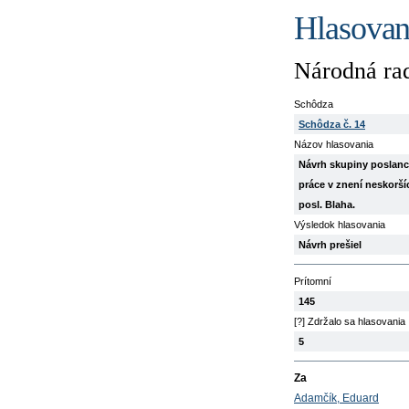
Hlasovan
Národná rad
Schôdza
Schôdza č. 14
Názov hlasovania
Návrh skupiny poslanco
práce v znení neskorší
posl. Blaha.
Výsledok hlasovania
Návrh prešiel
Prítomní
145
[?] Zdržalo sa hlasovania
5
Za
Adamčík, Eduard