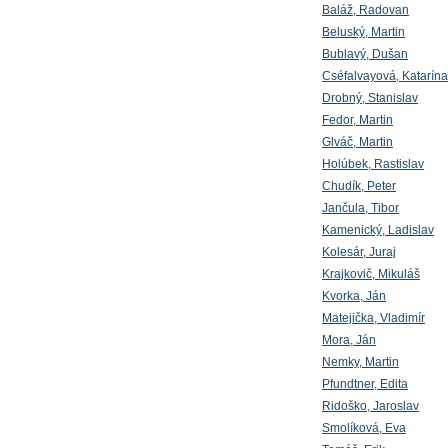
Baláž, Radovan
Beluský, Martin
Bublavý, Dušan
Cséfalvayová, Katarína
Drobný, Stanislav
Fedor, Martin
Glváč, Martin
Holúbek, Rastislav
Chudík, Peter
Jančula, Tibor
Kamenický, Ladislav
Kolesár, Juraj
Krajkovič, Mikuláš
Kvorka, Ján
Matejička, Vladimír
Mora, Ján
Nemky, Martin
Pfundtner, Edita
Ridoško, Jaroslav
Smolíková, Eva