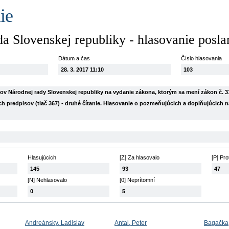
ie
a Slovenskej republiky - hlasovanie posl
Dátum a čas
Číslo hlasovania
28. 3. 2017 11:10
103
v Národnej rady Slovenskej republiky na vydanie zákona, ktorým sa mení zákon č. 31
ch predpisov (tlač 367) - druhé čítanie. Hlasovanie o pozmeňujúcich a doplňujúcich n
Hlasujúcich
[Z] Za hlasovalo
[P] Pro
145
93
47
[N] Nehlasovalo
[0] Neprítomní
0
5
Andreánsky, Ladislav
Antal, Peter
Bagačka,