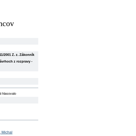
ancov
1/2001 Z. z. Zákonník
ávrhoch z rozpravy -
ti hlasovalo
 Michal