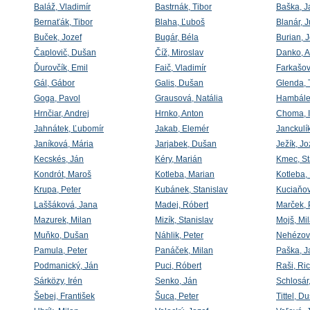
Baláž, Vladimír
Bastrnák, Tibor
Baška, J
Bernaťák, Tibor
Blaha, Ľuboš
Blanár, J
Buček, Jozef
Bugár, Béla
Burian, 
Čaplovič, Dušan
Číž, Miroslav
Danko, A
Ďurovčík, Emil
Faič, Vladimír
Farkašov
Gál, Gábor
Galis, Dušan
Glenda, 
Goga, Pavol
Grausová, Natália
Hambálek
Hrnčiar, Andrej
Hrnko, Anton
Choma, I
Jahnátek, Ľubomír
Jakab, Elemér
Janckulík
Janíková, Mária
Jarjabek, Dušan
Ježík, Jo
Kecskés, Ján
Kéry, Marián
Kmec, St
Kondrót, Maroš
Kotleba, Marian
Kotleba,
Krupa, Peter
Kubánek, Stanislav
Kuciaňo
Laššáková, Jana
Madej, Róbert
Marček, 
Mazurek, Milan
Mizík, Stanislav
Mojš, Mi
Muňko, Dušan
Náhlik, Peter
Nehézov
Pamula, Peter
Panáček, Milan
Paška, J
Podmanický, Ján
Puci, Róbert
Raši, Ri
Sárközy, Irén
Senko, Ján
Schlosár,
Šebej, František
Šuca, Peter
Tittel, D