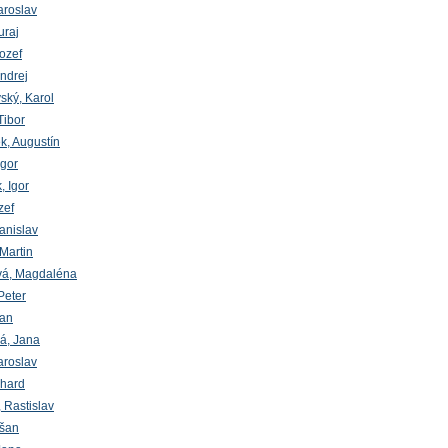
aroslav
uraj
Jozef
ndrej
ský, Karol
Tibor
, Augustín
gor
, Igor
zef
anislav
 Martin
vá, Magdaléna
Peter
lan
á, Jana
aroslav
chard
 Rastislav
ušan