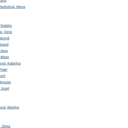
Jana
Bašistová, Alena
 Natália
, Viera
ubomír
duard
 Jana
 Milan
vá, Katarína
Peter
ozef
iroslav
 Jozef
ová, Martina
 Silvia