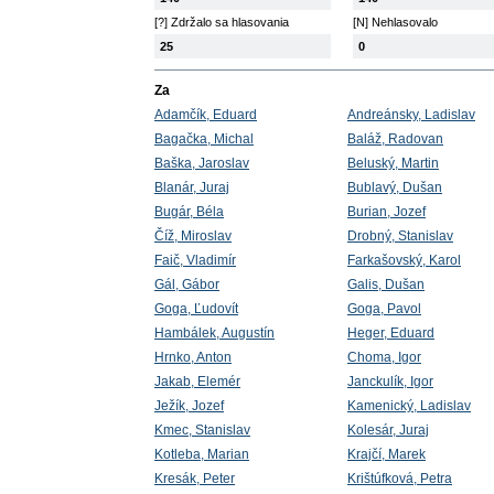
[?] Zdržalo sa hlasovania
[N] Nehlasovalo
25
0
Za
Adamčík, Eduard
Andreánsky, Ladislav
Bagačka, Michal
Baláž, Radovan
Baška, Jaroslav
Beluský, Martin
Blanár, Juraj
Bublavý, Dušan
Bugár, Béla
Burian, Jozef
Číž, Miroslav
Drobný, Stanislav
Faič, Vladimír
Farkašovský, Karol
Gál, Gábor
Galis, Dušan
Goga, Ľudovít
Goga, Pavol
Hambálek, Augustín
Heger, Eduard
Hrnko, Anton
Choma, Igor
Jakab, Elemér
Janckulík, Igor
Ježík, Jozef
Kamenický, Ladislav
Kmec, Stanislav
Kolesár, Juraj
Kotleba, Marian
Krajčí, Marek
Kresák, Peter
Krištúfková, Petra