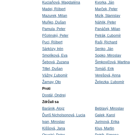
Kuciaňová, Magdaléna
Kvorka, Ján
Madej, Róbert
Marček, Peter
Mazurek, Milan
Mizík, Stanislav
Muňko, Dušan
Náhlik, Peter
Pamula, Peter
Panáček, Milan
Pčolinský, Peter
Petrák, Ľubomír
Puci, Róbert
Raši, Richard
Sárközy, Irén
Senko, Ján
Smolíková, Eva
Sopko, Miroslav
Šebová, Zuzana
Šimkovičová, Martina
Tittel, Dušan
Tomáš, Erik
Vážny, Ľubomír
Verešová, Anna
Žarnay, Oto
Želiezka, Ľubomír
Proti
Dostál, Ondrej
Zdržali sa
Baránik, Alojz
Beblavý, Miroslav
Ďuriš Nicholsonová, Lucia
Galek, Karol
Ivan, Miroslav
Jurinová, Erika
Kiššová, Jana
Klus, Martin