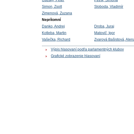
Osuský, Peter
Petrík, Simona
Simon, Zsolt
Sloboda, Vladimír
Zimenová, Zuzana
Neprítomní
Danko, Andrej
Droba, Juraj
Kotleba, Martin
Matovič, Igor
Vašečka, Richard
Zvarová Bašistová, Alen
Výpis hlasovaní podľa parlamentných klubov
Grafické zobrazenie hlasovaní