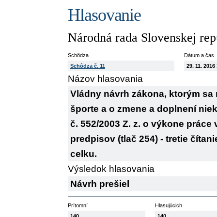
Hlasovanie
Národná rada Slovenskej rep
Schôdza
Dátum a čas
Schôdza č. 11
29. 11. 2016
Názov hlasovania
Vládny návrh zákona, ktorým sa m
športe a o zmene a doplnení nie
č. 552/2003 Z. z. o výkone práce
predpisov (tlač 254) - tretie čít
celku.
Výsledok hlasovania
Návrh prešiel
Prítomní
Hlasujúcich
140
140