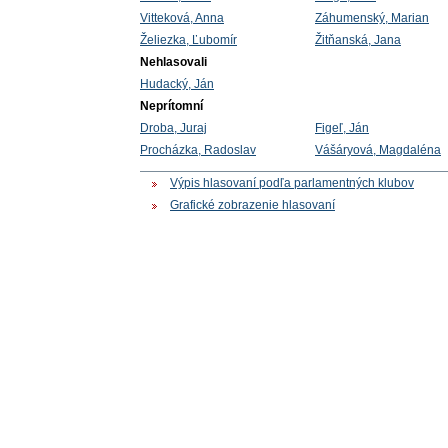
Vitteková, Anna
Záhumenský, Marian
Želiezka, Ľubomír
Žitňanská, Jana
Nehlasovali
Hudacký, Ján
Neprítomní
Droba, Juraj
Figeľ, Ján
Procházka, Radoslav
Vášáryová, Magdaléna
Výpis hlasovaní podľa parlamentných klubov
Grafické zobrazenie hlasovaní