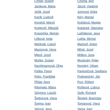
Chmel, Rudolf
Choma, Igor
Janíková, Mária
Jánoš, Vladimír
Ježík, Jozef
Jurinová, Erika
Kaník, Ľudovít
Kéry, Marián
Kondrót, Maroš
Košútová, Magda
Krajkovič, Mikuláš
Kubánek, Stanislav
Kvasnička, Marián
Laššáková, Jana
Lišková, Iveta
Lukša, Michal
Martinák, Ľuboš
Martvoň, Anton
Mazúrová, Viera
Mihál, Jozef
Mikuš, Jozef
Miškov, Juraj
Muňko, Dušan
Muránsky, Peter
Nachtmannová, Oľga
Novotný, Viliam
Paška, Pavol
Pavlovičová, Svetlana
Petro, František
Podmanický, Ján
Přidal, Alojz
Puci, Róbert
Ritomská, Mária
Rošková, Ľubica
Sólymos, László
Sulík, Richard
Šedivcová, Viera
Škripek, Branislav
Švejna, Ivan
Tomanová, Viera
Vaľová, Jana
Varga, Ivan