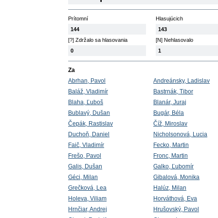
Prítomní
Hlasujúcich
144
143
[?] Zdržalo sa hlasovania
[N] Nehlasovalo
0
1
Za
Abrhan, Pavol
Andreánsky, Ladislav
Baláž, Vladimír
Bastrnák, Tibor
Blaha, Ľuboš
Blanár, Juraj
Bublavý, Dušan
Bugár, Béla
Čepák, Rastislav
Číž, Miroslav
Duchoň, Daniel
Nicholsonová, Lucia
Faič, Vladimír
Fecko, Martin
Frešo, Pavol
Fronc, Martin
Galis, Dušan
Galko, Ľubomír
Géci, Milan
Gibalová, Monika
Grečková, Lea
Halúz, Milan
Holeva, Viliam
Horváthová, Eva
Hrnčiar, Andrej
Hrušovský, Pavol