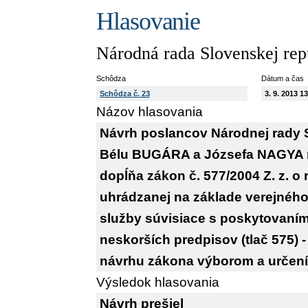
Hlasovanie
Národná rada Slovenskej rep
Schôdza
Dátum a čas
Schôdza č. 23
3. 9. 2013 1
Názov hlasovania
Návrh poslancov Národnej rady
Bélu BUGÁRA a Józsefa NAGYA n
dopĺňa zákon č. 577/2004 Z. z. o 
uhrádzanej na základe verejného
služby súvisiace s poskytovaním 
neskorších predpisov (tlač 575) -
návrhu zákona výborom a určení 
Výsledok hlasovania
Návrh prešiel