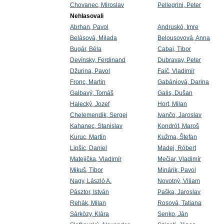
Chovanec, Miroslav
Pellegrini, Peter
Nehlasovali
Abrhan, Pavol
Andruskó, Imre
Belásová, Milada
Belousovová, Anna
Bugár, Béla
Cabaj, Tibor
Devínsky, Ferdinand
Dubravay, Peter
Džurina, Pavol
Faič, Vladimír
Fronc, Martin
Gabániová, Darina
Galbavý, Tomáš
Galis, Dušan
Halecký, Jozef
Hort, Milan
Chelemendik, Sergej
Ivančo, Jaroslav
Kahanec, Stanislav
Kondrót, Maroš
Kuruc, Martin
Kužma, Štefan
Lipšic, Daniel
Madej, Róbert
Matejička, Vladimír
Mečiar, Vladimír
Mikuš, Tibor
Minárik, Pavol
Nagy, László A.
Novotný, Viliam
Pásztor, István
Paška, Jaroslav
Rehák, Milan
Rosová, Tatiana
Sárközy, Klára
Senko, Ján