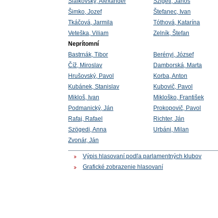
Slafkovský, Alexander
Szigeti, János
Šimko, Jozef
Štefanec, Ivan
Tkáčová, Jarmila
Tóthová, Katarína
Veteška, Viliam
Zelník, Štefan
Neprítomní
Bastrnák, Tibor
Berényi, József
Číž, Miroslav
Damborská, Marta
Hrušovský, Pavol
Korba, Anton
Kubánek, Stanislav
Kubovič, Pavol
Mikloš, Ivan
Mikloško, František
Podmanický, Ján
Prokopovič, Pavol
Rafaj, Rafael
Richter, Ján
Szögedi, Anna
Urbáni, Milan
Zvonár, Ján
Výpis hlasovaní podľa parlamentných klubov
Grafické zobrazenie hlasovaní