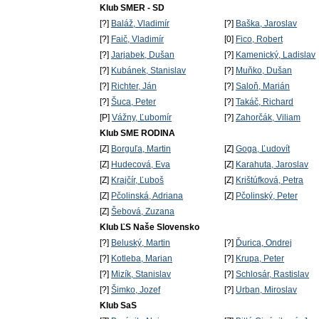
Klub SMER - SD
[?]
Baláž, Vladimír
[?]
Baška, Jaroslav
[?]
Faič, Vladimír
[0]
Fico, Robert
[?]
Jarjabek, Dušan
[?]
Kamenický, Ladislav
[?]
Kubánek, Stanislav
[?]
Muňko, Dušan
[?]
Richter, Ján
[?]
Saloň, Marián
[?]
Šuca, Peter
[?]
Takáč, Richard
[P]
Vážny, Ľubomír
[?]
Zahorčák, Viliam
Klub SME RODINA
[Z]
Borguľa, Martin
[Z]
Goga, Ľudovít
[Z]
Hudecová, Eva
[Z]
Karahuta, Jaroslav
[Z]
Krajčír, Ľuboš
[Z]
Krištúfková, Petra
[Z]
Pčolinská, Adriana
[Z]
Pčolinský, Peter
[Z]
Šebová, Zuzana
Klub ĽS Naše Slovensko
[?]
Beluský, Martin
[?]
Ďurica, Ondrej
[?]
Kotleba, Marian
[?]
Krupa, Peter
[?]
Mizík, Stanislav
[?]
Schlosár, Rastislav
[?]
Šimko, Jozef
[?]
Urban, Miroslav
Klub SaS