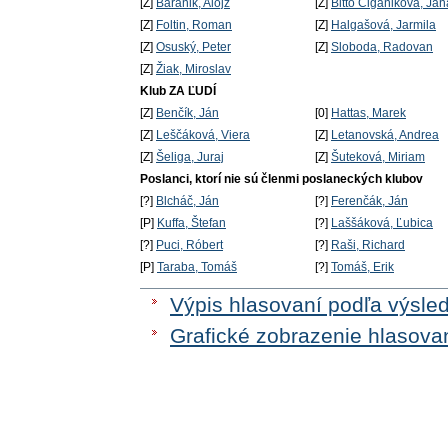
[Z]
Baránik, Alojz
[Z]
Bittó Cigániková, Jan
[Z]
Foltin, Roman
[Z]
Halgašová, Jarmila
[Z]
Osuský, Peter
[Z]
Sloboda, Radovan
[Z]
Žiak, Miroslav
Klub ZA ĽUDÍ
[Z]
Benčík, Ján
[0]
Hattas, Marek
[Z]
Leščáková, Viera
[Z]
Letanovská, Andrea
[Z]
Šeliga, Juraj
[Z]
Šuteková, Miriam
Poslanci, ktorí nie sú členmi poslaneckých klubov
[?]
Blcháč, Ján
[?]
Ferenčák, Ján
[P]
Kuffa, Štefan
[?]
Laššáková, Ľubica
[?]
Puci, Róbert
[?]
Raši, Richard
[P]
Taraba, Tomáš
[?]
Tomáš, Erik
Výpis hlasovaní podľa výsle
Grafické zobrazenie hlasova