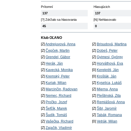
Prítomní
Hlasujúcich
137
137
[?] Zdržalo sa hlasovania
[N] Nehlasovalo
45
0
Klub OĽANO
[Z]
Andrejuvová, Anna
[Z]
Brisudová, Martina
[Z]
Čepček, Martin
[Z]
Dobeš, Peter
[Z]
Grendel, Gábor
[Z]
Gyimesi, György
[Z]
Herák, Ján
[Z]
Horváthová, Eva
[Z]
Kavecká, Monika
[0]
Kerekréti, Ján
[Z]
Kremský, Peter
[0]
Krošlák, Ján
[Z]
Kuriak, Milan
[Z]
Kyselica, Lukáš
[Z]
Marcinčin, Radovan
[Z]
Mierna, Anna
[Z]
Nemec, Richard
[Z]
Pleštinská, Zita
[Z]
Pročko, Jozef
[Z]
Remiášová, Anna
[Z]
Šefčík, Marek
[Z]
Šíbl, Jaromír
[Z]
Šudík, Tomáš
[Z]
Tabák, Romana
[Z]
Vašečka, Richard
[0]
Vetrák, Milan
[Z]
Zajačik, Vladimír