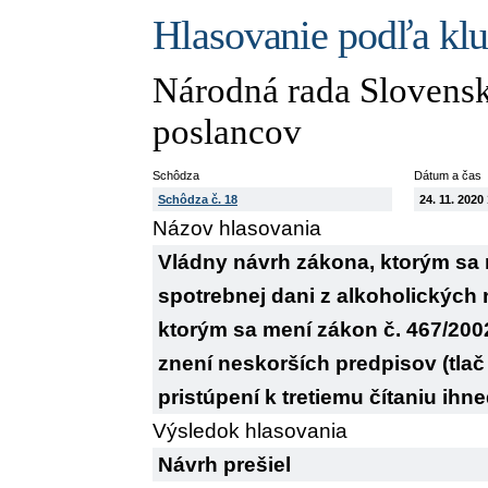
Hlasovanie podľa kl
Národná rada Slovensk
poslancov
Schôdza
Dátum a čas
Schôdza č. 18
24. 11. 2020
Názov hlasovania
Vládny návrh zákona, ktorým sa m
spotrebnej dani z alkoholických
ktorým sa mení zákon č. 467/2002 
znení neskorších predpisov (tlač 
pristúpení k tretiemu čítaniu ihne
Výsledok hlasovania
Návrh prešiel