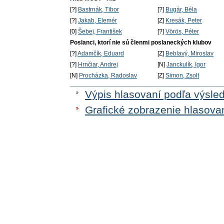
[?]
Bastrnák, Tibor
[?]
Bugár, Béla
[?]
Jakab, Elemér
[Z]
Kresák, Peter
[0]
Šebej, František
[?]
Vörös, Péter
Poslanci, ktorí nie sú členmi poslaneckých klubov
[?]
Adamčík, Eduard
[Z]
Beblavý, Miroslav
[?]
Hrnčiar, Andrej
[N]
Janckulík, Igor
[N]
Procházka, Radoslav
[Z]
Simon, Zsolt
Výpis hlasovaní podľa výsle
Grafické zobrazenie hlasova