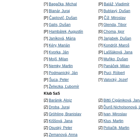
[?]
Bagačka, Michal
[P]
Baláž, Vladimír
[?]
Blanár, Juraj
[?]
Bublavý, Dušan
[P]
Čaplovič, Dušan
[P]
Číž, Miroslav
[?]
Galis, Dušan
[?]
Glenda, Tibor
[P]
Hambálek, Augustín
[0]
Choma, Igor
[?]
Janíková, Mária
[?]
Jarjabek, Dušan
[?]
Kéry, Marián
[?]
Kondrót, Maroš
[?]
Kvorka, Ján
[P]
Laššáková, Jana
[?]
Mojš, Milan
[?]
Muňko, Dušan
[?]
Nemky, Martin
[?]
Panáček, Milan
[?]
Podmanický, Ján
[P]
Puci, Róbert
[P]
Šuca, Peter
[?]
Valocký, Jozef
[?]
Želiezka, Ľubomír
Klub SaS
[Z]
Baránik, Alojz
[Z]
Bittó Cigániková, Jan
[Z]
Droba, Juraj
[Z]
Ďuriš Nicholsonová, 
[Z]
Gröhling, Branislav
[Z]
Ivan, Miroslav
[Z]
Kiššová, Jana
[Z]
Klus, Martin
[Z]
Osuský, Peter
[Z]
Poliačik, Martin
[Z]
Zemanová, Anna