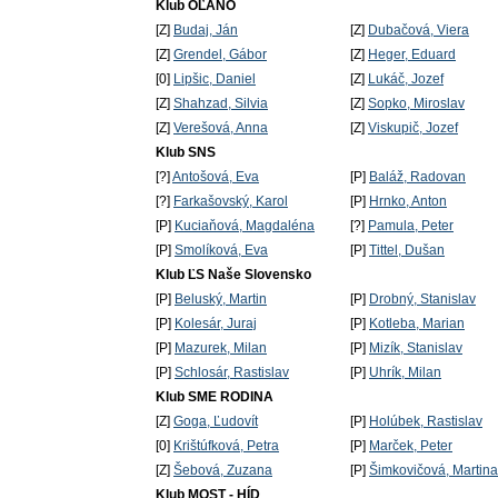
Klub OĽANO
[Z]
Budaj, Ján
[Z]
Dubačová, Viera
[Z]
Grendel, Gábor
[Z]
Heger, Eduard
[0]
Lipšic, Daniel
[Z]
Lukáč, Jozef
[Z]
Shahzad, Silvia
[Z]
Sopko, Miroslav
[Z]
Verešová, Anna
[Z]
Viskupič, Jozef
Klub SNS
[?]
Antošová, Eva
[P]
Baláž, Radovan
[?]
Farkašovský, Karol
[P]
Hrnko, Anton
[P]
Kuciaňová, Magdaléna
[?]
Pamula, Peter
[P]
Smolíková, Eva
[P]
Tittel, Dušan
Klub ĽS Naše Slovensko
[P]
Beluský, Martin
[P]
Drobný, Stanislav
[P]
Kolesár, Juraj
[P]
Kotleba, Marian
[P]
Mazurek, Milan
[P]
Mizík, Stanislav
[P]
Schlosár, Rastislav
[P]
Uhrík, Milan
Klub SME RODINA
[Z]
Goga, Ľudovít
[P]
Holúbek, Rastislav
[0]
Krištúfková, Petra
[P]
Marček, Peter
[Z]
Šebová, Zuzana
[P]
Šimkovičová, Martina
Klub MOST - HÍD