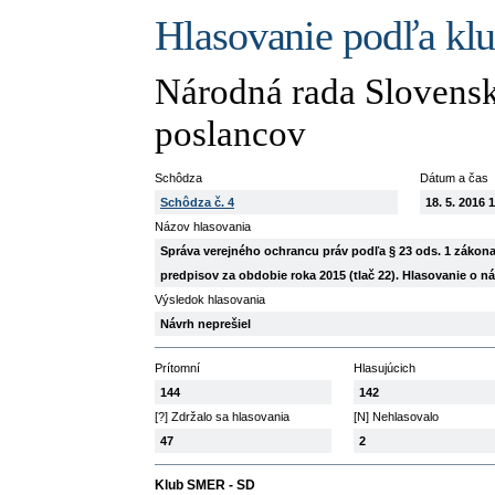
Hlasovanie podľa kl
Národná rada Slovensk
poslancov
Schôdza
Dátum a čas
Schôdza č. 4
18. 5. 2016 
Názov hlasovania
Správa verejného ochrancu práv podľa § 23 ods. 1 zákona 
predpisov za obdobie roka 2015 (tlač 22). Hlasovanie o ná
Výsledok hlasovania
Návrh neprešiel
Prítomní
Hlasujúcich
144
142
[?] Zdržalo sa hlasovania
[N] Nehlasovalo
47
2
Klub SMER - SD