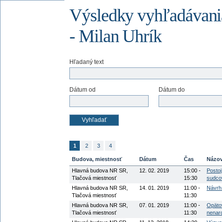
Výsledky vyhľadávania
- Milan Uhrík
Hľadaný text
Dátum od
Dátum do
1
2
3
4
Budova, miestnosť
Dátum
Čas
Názov
Hlavná budova NR SR,
12. 02. 2019
15:00 -
Posto
Tlačová miestnosť
15:30
sudco
Hlavná budova NR SR,
14. 01. 2019
11:00 -
Návrh
Tlačová miestnosť
11:30
Hlavná budova NR SR,
07. 01. 2019
11:00 -
Opäto
Tlačová miestnosť
11:30
nenar