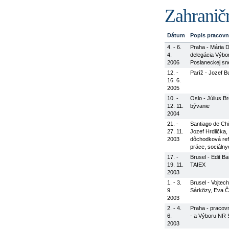
Zahraničn
Dátum
Popis pracovn
4. - 6.
Praha - Mária D
4.
delegácia Výbo
2006
Poslaneckej s
12. -
Paríž - Jozef B
16. 6.
2005
10. -
Oslo - Július B
12. 11.
bývanie
2004
21. -
Santiago de Chi
27. 11.
Jozef Hrdlička,
2003
dôchodková refo
práce, sociálny
17. -
Brusel - Edit B
19. 11.
TAIEX
2003
1. - 3.
Brusel - Vojtec
9.
Sárközy, Eva Č
2003
2. - 4.
Praha - pracov
6.
- a Výboru NR S
2003