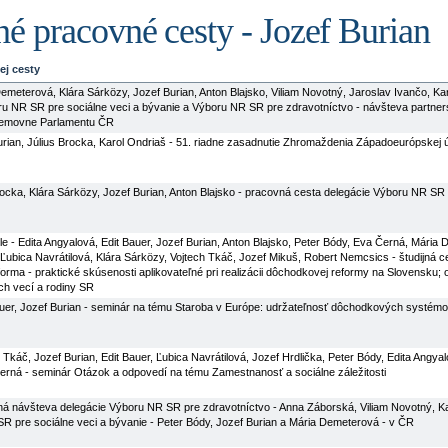
é pracovné cesty - Jozef Burian
ej cesty
emeterová, Klára Sárközy, Jozef Burian, Anton Blajsko, Viliam Novotný, Jaroslav Ivančo, Ka
ru NR SR pre sociálne veci a bývanie a Výboru NR SR pre zdravotníctvo - návšteva partne
nemovne Parlamentu ČR
urian, Július Brocka, Karol Ondriaš - 51. riadne zasadnutie Zhromaždenia Západoeurópskej 
rocka, Klára Sárközy, Jozef Burian, Anton Blajsko - pracovná cesta delegácie Výboru NR SR 
le - Edita Angyalová, Edit Bauer, Jozef Burian, Anton Blajsko, Peter Bódy, Eva Černá, Mária 
 Ľubica Navrátilová, Klára Sárközy, Vojtech Tkáč, Jozef Mikuš, Robert Nemcsics - študijná c
rma - praktické skúsenosti aplikovateľné pri realizácii dôchodkovej reformy na Slovensku; o
ch vecí a rodiny SR
auer, Jozef Burian - seminár na tému Staroba v Európe: udržateľnosť dôchodkových systémov
h Tkáč, Jozef Burian, Edit Bauer, Ľubica Navrátilová, Jozef Hrdlička, Peter Bódy, Edita Angyal
erná - seminár Otázok a odpovedí na tému Zamestnanosť a sociálne záležitosti
ná návšteva delegácie Výboru NR SR pre zdravotníctvo - Anna Záborská, Viliam Novotný, Ka
R pre sociálne veci a bývanie - Peter Bódy, Jozef Burian a Mária Demeterová - v ČR