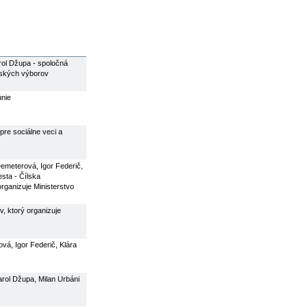
rol Džupa - spoločná
rských výborov
únie
pre sociálne veci a
Demeterová, Igor Federič,
esta - Čílska
rganizuje Ministerstvo
, ktorý organizuje
ová, Igor Federič, Klára
rol Džupa, Milan Urbáni