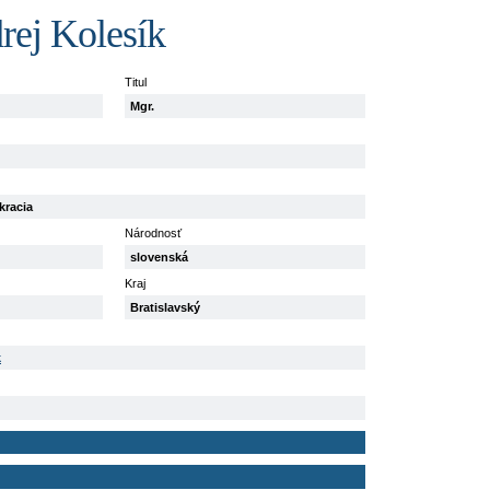
rej Kolesík
Titul
Mgr.
kracia
Národnosť
slovenská
Kraj
Bratislavský
k