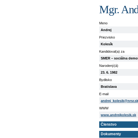
Mgr. And
Meno
Andrej
Priezvisko
Kolesík
Kandidoval(a) za
SMER – sociálna demo
Narodený(á)
23. 6. 1982
Bydlisko
Bratislava
E-mail
andrej_kolesik@nrsr.s
WWW
www.andrejkolesik.sk
Členstvo
Dokumenty