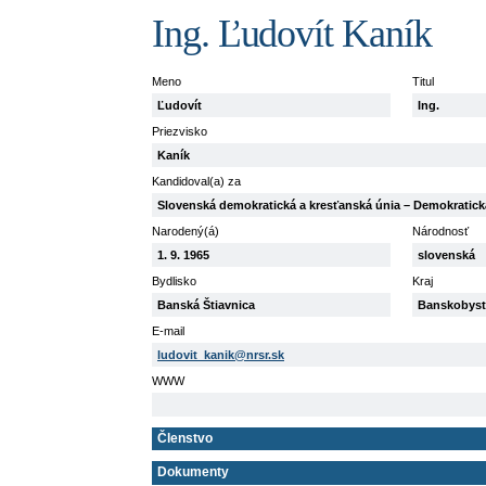
Ing. Ľudovít Kaník
Meno
Titul
Ľudovít
Ing.
Priezvisko
Kaník
Kandidoval(a) za
Slovenská demokratická a kresťanská únia – Demokratick
Narodený(á)
Národnosť
1. 9. 1965
slovenská
Bydlisko
Kraj
Banská Štiavnica
Banskobyst
E-mail
ludovit_kanik@nrsr.sk
WWW
Členstvo
Dokumenty