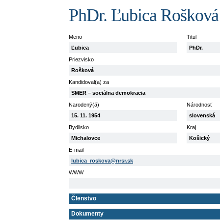
PhDr. Ľubica Rošková
Meno
Titul
Ľubica
PhDr.
Priezvisko
Rošková
Kandidoval(a) za
SMER – sociálna demokracia
Narodený(á)
Národnosť
15. 11. 1954
slovenská
Bydlisko
Kraj
Michalovce
Košický
E-mail
lubica_roskova@nrsr.sk
WWW
Členstvo
Dokumenty