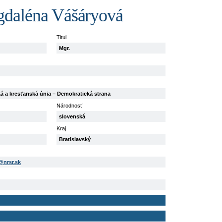
daléna Vášáryová
Titul
Mgr.
á a kresťanská únia – Demokratická strana
Národnosť
slovenská
Kraj
Bratislavský
nrsr.sk