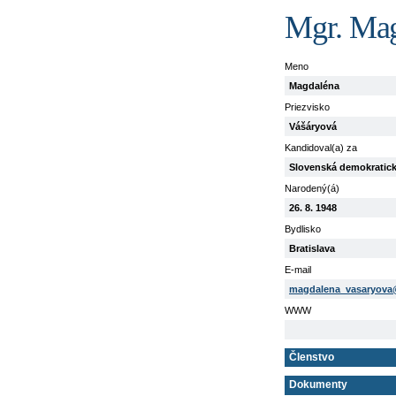
Mgr. Mag
Meno
Magdaléna
Priezvisko
Vášáryová
Kandidoval(a) za
Slovenská demokratick
Narodený(á)
26. 8. 1948
Bydlisko
Bratislava
E-mail
magdalena_vasaryova@
WWW
Členstvo
Dokumenty