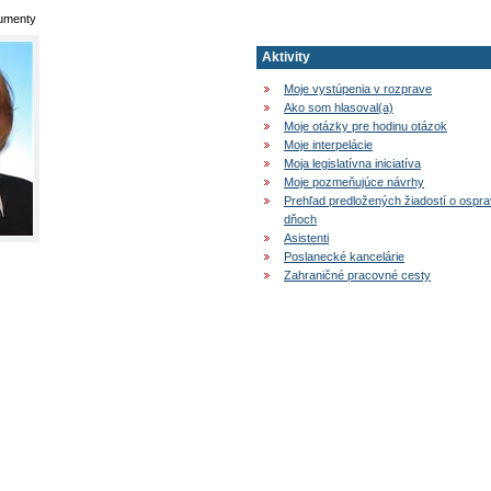
kumenty
Aktivity
Moje vystúpenia v rozprave
Ako som hlasoval(a)
Moje otázky pre hodinu otázok
Moje interpelácie
Moja legislatívna iniciatíva
Moje pozmeňujúce návrhy
Prehľad predložených žiadostí o ospr
dňoch
Asistenti
Poslanecké kancelárie
Zahraničné pracovné cesty