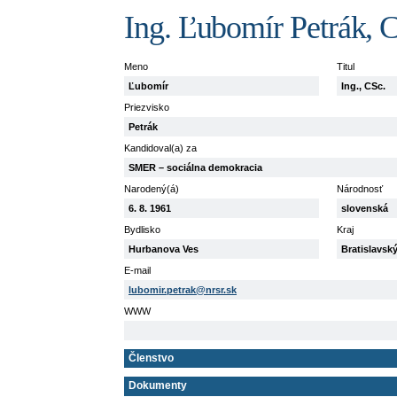
Ing. Ľubomír Petrák, 
Meno
Titul
Ľubomír
Ing., CSc.
Priezvisko
Petrák
Kandidoval(a) za
SMER – sociálna demokracia
Narodený(á)
Národnosť
6. 8. 1961
slovenská
Bydlisko
Kraj
Hurbanova Ves
Bratislavsk
E-mail
lubomir.petrak@nrsr.sk
WWW
Členstvo
Dokumenty