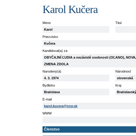
Karol Kučera
Meno
Titul
Karol
Priezvisko
Kučera
Kandidoval(a) za
OBYČAJNÍ ĽUDIA a nezávislé osobnosti (OĽANO), NOVA, 
ZMENA ZDOLA
Narodený(á)
Národnosť
4. 3. 1974
slovenská
Bydlisko
Kraj
Bratislava
Bratislavsk
E-mail
karol.kucera@nrsr.sk
WWW
Členstvo