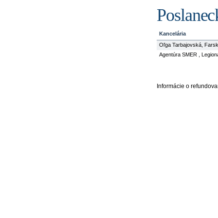
Poslanec
Kancelária
Oľga Tarbajovská, Farsk
Agentúra SMER , Legioná
Informácie o refundov