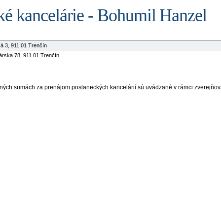
ké kancelárie - Bohumil Hanzel
á 3, 911 01 Trenčín
rska 78, 911 01 Trenčín
aných sumách za prenájom poslaneckých kancelárií sú uvádzané v rámci zverejňov