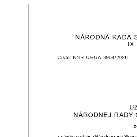
NÁRODNÁ RADA 
IX
Číslo: KNR-ORGA-3954/2026
U
NÁRODNEJ RADY 
z
k
návrhu
poslanca
Národnej
rady
Slove