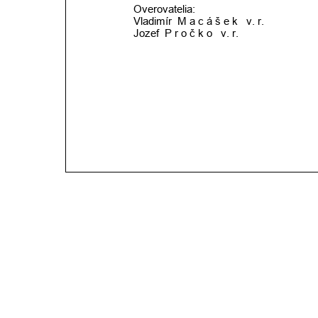
Overovatelia:
Vladimír  M a c á š e k   v. r.
Jozef  P r o č k o   v. r.