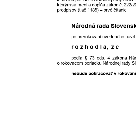
ktorým
sa
mení
a
dopĺňa
zákon
č.
222/2
predpisov (tlač 1185) – prvé čítanie
Národná rada Slovensk
po prerokovaní uvedeného návrh
r o z h o d l a,  ž e
podľa
§
73
ods.
4
zákona
Nár
o rokovacom poriadku Národnej rady Sl
nebude pokračovať v rokovaní