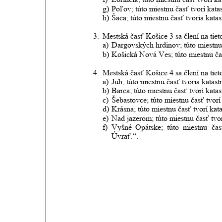
g)
Poľov; túto miestnu časť tvorí kat
h)
Šaca; túto miestnu časť tvoria kata
3.
Mestská časť Košice 3 sa člení na tieto
a)
Dargovských hrdinov; túto miestnu 
b)
Košická Nová Ves; túto miestnu ča
4.
Mestská časť Košice 4 sa člení na tieto
a)
Juh; túto miestnu časť tvoria katas
b)
Barca; túto miestnu časť tvorí kata
c)
Šebastovce; túto miestnu časť tvorí
d)
Krásna; túto miestnu časť tvorí kat
e)
Nad jazerom; túto miestnu časť tvor
f)
Vyšné
Opátske;
túto
miestnu
čas
Úvrať.“.