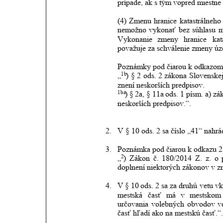
prípade, ak s tým vopred miestne z
(4)
Zmenu
hranice
katastrálneho
nemožno
vykonať
bez
súhlasu
m
Vykonanie
zmeny
hranice
kat
považuje za schválenie zmeny úze
Poznámky pod čiarou k odkazom 
1b
„
)
§
2
ods.
2
zákona
Slovenske
znení neskorších predpisov.
1ba
)
§
2a,
§
11a
ods.
1
písm.
a)
zá
neskorších predpisov.“.
2.
V § 10 ods. 2 sa číslo „41“ nahrá
3.
Poznámka pod čiarou k odkazu 2 
2
„
)
Zákon
č.
180/2014
Z.
z.
o
doplnení niektorých zákonov v zn
4.
V
§
10
ods.
2
sa za
druhú
vetu
vk
mestská
časť
má
v
mestskom
určovania
volebných
obvodov
v
časť hľadí ako na mestskú časť.“.