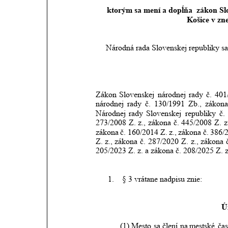
ktorým sa mení a dopĺňa  zákon Slo
Košice v zn
     Národná rada Slovenskej republiky s
Zákon
Slovenskej
národnej
rady
č.
401
národnej
rady
č.
130/1991
Zb.,
zákona
Národnej
rady
Slovenskej
republiky
č.
273/2008
Z.
z.,
zákona
č.
445/2008
Z.
z
zákona
č.
160/2014
Z.
z.,
zákona
č.
386/
Z.
z.
, zákona
č.
287/2020
Z.
z.
, zákona
205/2023 Z. z.
 a zákona č. 208/2025 Z. z
1.
 § 3 vrátane nadpisu znie:
Ú
(1)
Mesto
sa
člení
na
mestské
čas