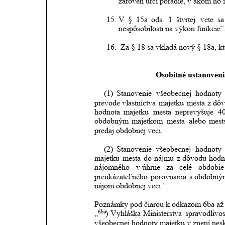
zároveň určí poradie, v akom ho z
15.
V
§
15a
ods.
1
štvrtej
vete
sa
nespôsobilosti na výkon funkcie“
16.
Za § 18 sa vkladá nový § 18a, kt
Osobitné ustanoveni
(1)
Stanovenie
všeobecnej
hodnoty
prevode
vlastníctva
majetku
mesta
z
dô
hodnota
majetku
mesta
neprevyšuje
4
obdobným
majetkom
mesta
alebo
mest
predaj obdobnej veci.
(2)
Stanovenie
všeobecnej
hodnoty
majetku
mesta
do
nájmu
z
dôvodu
hodn
nájomného
v úhrne
za
celé
obdobie
preukázateľného
porovnania
s obdobný
nájom obdobnej veci.“.
Poznámky pod čiarou k odkazom 6ba až 
6ba
„
)
Vyhláška
Ministerstva
spravodlivos
všeobecnej hodnoty majetku v znení nesk