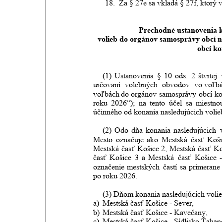
18.
Za § 27e sa vkladá § 27f, ktorý v
Prechodné ustanovenia 
volieb do orgánov samosprávy obcí 
obcí k
(1)
Ustanovenia
§
10
ods.
2
štvrtej
určovaní
volebných
obvodov
vo voľb
voľbách
do
orgánov
samosprávy
obcí
k
roku
2026“);
na
tento
účel
sa
miestno
účinného od konania nasledujúcich volie
(2)
Odo
dňa
konania
nasledujúcich
Mesto
označuje
ako
Mestská
časť
Koši
Mestská
časť
Košice
2,
Mestská
časť
Ko
časť
Košice
3
a
Mestská
časť
Košice
označenie
mestských
častí
sa
primerane
po roku 2026.
(3) Dňom konania nasledujúcich volie
a)
Mestská časť Košice - Sever,
b)
Mestská časť Košice - Kavečany,
c)
Mestská časť Košice - Sídlisko Ťahan