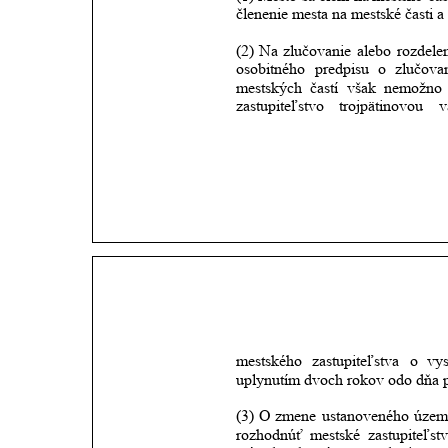
členenie mesta na mestské časti a 
(2)
Na
zlučovanie
alebo
rozdele
osobitného
predpisu
o
zlučova
mestských
častí
však
nemožno
zastupiteľstvo
trojpätinovou
v
mestského
zastupiteľstva
o
vys
uplynutím dvoch rokov odo dňa pr
(3)
O
zmene
ustanoveného
územ
rozhodnúť
mestské
zastupiteľst