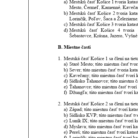
a)
Mestskú
časť
Košice
1
tvoria
katas
Mesto, Čermeľ, Kamenné, Kaveča
b)
Mestskú
časť
Košice
2
tvoria
kata
Lorinčík, Poľov, Šaca a Železiarne
c)
Mestskú časť Košice 3 tvoria kata
d)
Mestskú
časť
Košice
4
tvoria
Šebastovce, Krásna, Jazero, Vyšné
B. Miestne časti
1.
Mestská časť Košice 1 sa člení na tieto
a)
Staré
Mesto;
túto
miestnu
časť
tvor
b)
Sever; túto miestnu časť tvoria k
c)
Kavečany; túto miestnu časť tvorí 
d)
Sídlisko Ťahanovce; túto miestnu 
e)
Ťahanovce; túto miestnu časť tvorí
f)
Džungľa; túto miestnu časť tvorí k
2.
Mestská časť Košice 2 sa člení na tieto
a)
Západ; túto miestnu časť tvorí kata
b)
Sídlisko KVP; túto miestnu časť tv
c)
Luník IX; túto miestnu časť tvorí k
d)
Myslava; túto miestnu časť tvorí k
e)
Pereš; túto miestnu časť tvorí katas
f)
Lorinčík; túto miestnu časť tvorí k