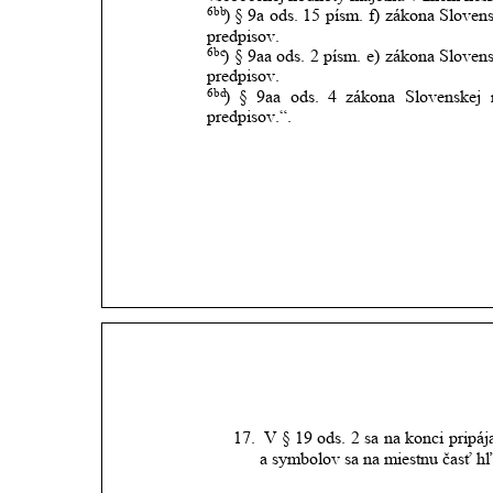
6bb
)
§
9a
ods.
15
písm.
f)
zákona
Slovens
predpisov.
6bc
)
§
9aa
ods.
2
písm.
e)
zákona
Slovens
predpisov.
6bd
)
§
9aa
ods.
4
zákona
Slovenskej
predpisov.“.
17.
V
§
19
ods.
2
sa
na
konci
pripáj
a symbolov sa na miestnu časť hľ