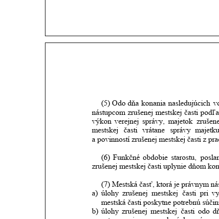
(5)
Odo
dňa
konania
nasledujúcich
v
nástupcom
zrušenej
mestskej
časti
podľ
výkon
verejnej
správy,
majetok
zrušene
mestskej
časti
vrátane
správy
majetk
a povinností zrušenej mestskej časti z 
(6)
Funkčné
obdobie
starostu,
posla
zrušenej mestskej časti uplynie dňom kon
(7) Mestská časť, ktorá je právnym ná
a)
úlohy
zrušenej
mestskej
časti
pri
v
mestská časti poskytne potrebnú súčin
b)
úlohy
zrušenej
mestskej
časti
odo
d