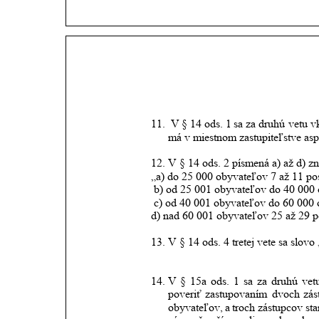
11.
 V
§
14
ods.
1
sa
za
druhú
vetu
v
má v miestnom zastupiteľstve asp
12.
V § 14 ods. 2 písmená a) až d) zn
„a) do 25 000 obyvateľov 7 až 11 po
b) od 25 001 obyvateľov do 40 000 
c) od 40 001 obyvateľov do 60 000 
d) nad 60 001 obyvateľov 25 až 29 p
13.
V § 14 ods. 4 tretej vete sa slo
14.
V
§
15a
ods.
1
sa
za
druhú
vet
poveriť
zastupovaním
dvoch
zás
obyvateľov,
a
troch
zástupcov
sta