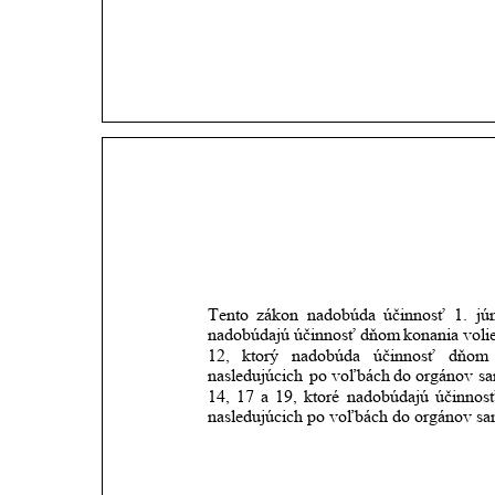
Tento
zákon
nadobúda
účinnosť
1.
jú
nadobúdajú
účinnosť
dňom
konania
voli
12,
ktorý
nadobúda
účinnosť
dňom
nasledujúcich
po
voľbách
do
orgánov
sa
14,
17
a
19,
ktoré
nadobúdajú
účinnos
nasledujúcich po voľbách do orgánov sa