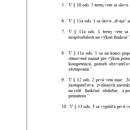
5.
V § 10 ods. 5 tretej vete sa slo
6.
V § 11a ods. 1 sa slovo „dvaja“ n
7.
V
§
11a
ods.
1
tretej
vete
sa
nespôsobilosti na výkon funkcie“
8.
V
§
11a
ods.
1
sa
na
konci
prip
stanovené
najmä
pre
výkon
potri
kompetencií,
potrieb
obyvateľo
zástupcami.“.
9.
V
§
12
ods.
2
prvá
veta
znie:
„M
zastupiteľstva,
zvolených
mests
na celé
funkčné
obdobie,
z p
primátora.“. 
10.
V § 13 ods. 3 sa vypúšťa prvá ve