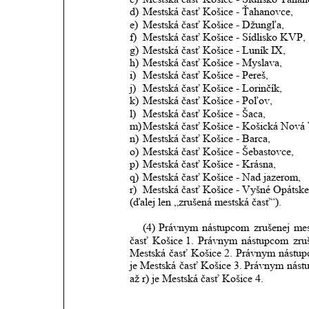
d)
Mestská časť Košice - Ťahanovce,
e)
Mestská časť Košice - Džungľa,
f)
Mestská časť Košice - Sídlisko KVP,
g)
Mestská časť Košice - Luník IX,
h)
Mestská časť Košice - Myslava,
i)
Mestská časť Košice - Pereš,
j)
Mestská časť Košice - Lorinčík,
k)
Mestská časť Košice - Poľov, 
l)
Mestská časť Košice - Šaca,
m)
Mestská časť Košice - Košická Nová 
n)
Mestská časť Košice - Barca,
o)
Mestská časť Košice - Šebastovce,
p)
Mestská časť Košice - Krásna,
q)
Mestská časť Košice - Nad jazerom,
r)
Mestská časť Košice - Vyšné Opátske
(ďalej len „zrušená mestská časť“).
(4)
Právnym
nástupcom
zrušenej
mes
časť
Košice 1.
Právnym
nástupcom
zru
Mestská
časť
Košice 2.
Právnym
nástu
je
Mestská
časť
Košice
3.
Právnym
nást
až r) je Mestská časť Košice 4.