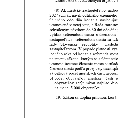
ustanovenia novozvolených orgánov me
(8)
Ak
mestské
zastupiteľstvo
nadpo
2027
schváli
návrh
odlišného
územného
účinného
odo
dňa
konania
nasledujúc
ustanovené
v
tretej
vete,
a Rada
starosto
schváleným
návrhom
do
30
dní
odo
dňa
vyhlási
referendum
mesta
o územnom
zastupiteľstva;
referendum
mesta
sa
usk
rady
Slovenskej
republiky 
nasledu
zastupiteľstvom.
V prípade
platnosti
výs
jedného
roka
od
konania
referenda
mest
na
zmenu
zákona,
ktorým
sa
s
účinnosť
ustanoví
územné
členenie
mesta
v
súlad
členenia mesta podľa prvej vety musí sp
a)
celkový počet mestských častí nepresi
b)
počet
obyvateľov
mestskej
časti
p
obyvateľov
s výnimkou
najviac
dvo
najmenej 5 000 obyvateľov.“.
19.
Zákon sa dopĺňa prílohou, ktorá 