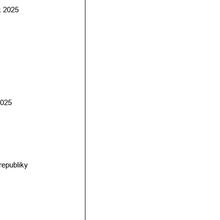
k 2025 
2025 
republiky