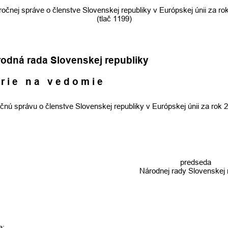
ročnej správe o členstve Slovenskej republiky v Európskej únii za ro
(tlač 1199)
odná rada Slovenskej republiky
r i e   n a   v e d o m i e
čnú správu o členstve Slovenskej republiky v Európskej únii za rok 
  predseda
Národnej rady Slovenskej 
a: