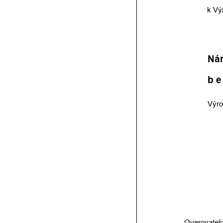
k Vý
Nár
b e 
Výro
Overovateli