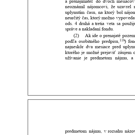
a
prenajímateľ
do
dvoch
mesiacov
neoznámil
nájomcovi,
že
uzavrel
uplynutím
času,
na
ktorý
bol
nájo
neurčitý
čas,
ktorý
možno
vypoveda
ods.
4
druhá
a tretia
veta
sa
použij
správe a nakladaní fondu.
(2)
Ak
ide
o
prenajaté
pozem
11b
podľa
osobitného
predpisu,
)
fon
najneskôr
dva
mesiace
pred
uplyn
ktorého
je
možné
prejaviť
záujem
užívanie
je
predmetom
nájmu,
a
predmetom
nájmu,
v
rozsahu
názo