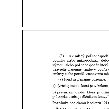
(8)
Ak
mladý
poľnohospodá
podniku
alebo
mikropodniku
alebo
výrobu,
alebo
poľnohospodár,
ktorý
uzavretie
nájomnej
zmluvy
podľa
zmluvy alebo poruší ustanovenia toh
      (9) Fond neprenajme pozemok
a)
fyzickej osobe, ktorá je dlžníkom
b)
právnickej
osobe,
ktorá
je
dlžn
právnická osoba je dlžníkom fondu.“
Poznámka pod čiarou k odkazu 12i z
12i