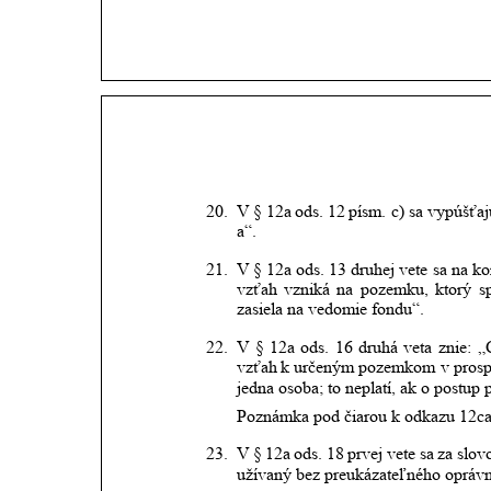
20.
V
§
12a
ods.
12
písm.
c)
sa
vypúšťaj
a“.
21.
V
§
12a
ods.
13
druhej
vete
sa
na
ko
vzťah
vzniká
na
pozemku,
ktorý
s
zasiela na vedomie fondu“.
22.
V
§
12a
ods.
16
druhá
veta
znie:
„
vzťah
k
určeným
pozemkom
v
pros
jedna osoba; to neplatí, ak o postup
Poznámka pod čiarou k odkazu 12ca
23.
V
§
12a
ods.
18
prvej
vete
sa
za
slov
užívaný bez preukázateľného opráv