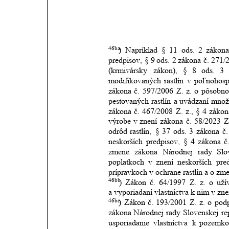
46ba
)
Napríklad
§
11
ods.
2
zákon
predpisov,
§
9
ods.
2
zákona
č.
271/
(krmivársky
zákon),
§
8
ods.
3
modifikovaných
rastlín
v
poľnohosp
zákona
č.
597/2006
Z.
z.
o
pôsobno
pestovaných
rastlín
a
uvádzaní
množ
zákona
č.
467/2008
Z.
z.,
§
4
zákon
výrobe
v znení
zákona
č.
58/2023
Z
odrôd
rastlín,
§
37
ods.
3
zákona
č.
neskorších
predpisov,
§
4
zákona
č
zmene
zákona
Národnej
rady
Slo
poplatkoch
v
znení
neskorších
pre
prípravkoch v ochrane rastlín a o zm
46bb
)
Zákon
č.
64/1997
Z.
z.
o
uží
a vyporiadaní vlastníctva k nim v zne
46bc
)
Zákon
č.
193/2001
Z.
z.
o
pod
zákona
Národnej
rady
Slovenskej
re
usporiadanie
vlastníctva
k
pozemk