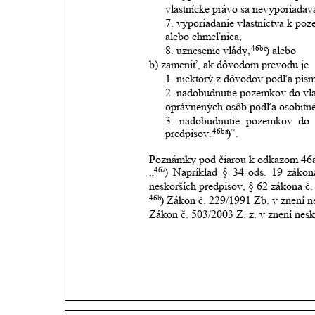
vlastnícke právo sa nevyporiadav
7. vyporiadanie vlastníctva k po
alebo chmeľnica,
46bc
8. uznesenie vlády,
) alebo
b) zameniť, ak dôvodom prevodu je
1. niektorý z dôvodov podľa písm
2. nadobudnutie pozemkov do vlas
oprávnených osôb podľa osobitné
3.
nadobudnutie
pozemkov
do
46ba
predpisov.
)“.
Poznámky pod čiarou k odkazom 46a
46a
„
)
Napríklad
§
34
ods.
19
zákon
neskorších predpisov, § 62 zákona č.
46b
) Zákon č. 229/1991 Zb. v znení n
Zákon č. 503/2003 Z. z. v znení nesk