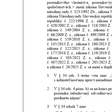
pozemkového
vlastníctva,
pozemkový
spoločenstvách
v
znení
zákona
Slovensk
národnej
rady
č.
323/1992
Zb.,
zákona
zákona
Národnej
rady
Slovenskej
republ
republiky
č.
222/1996
Z.
z.,
zákona
č
č. 420/2002
Z.
z.,
zákona
č.
518/2003
Z.
zákona
č.
549/2004
Z.
z.,
zákona
č.
č. 66/2009 Z.
z.,
zákona
č.
499/2009
Z.
zákona
č.
559/2010
Z.
z.,
zákona
č.
č. 145/2013
Z.
z.,
zákona
č.
180/2013
Z.
zákona
č.
122/2015
Z.
z.,
zákona
č.
č. 177/2018
Z.
z.,
zákona
č.
119/2019
Z.
zákona
č.
503/2021
Z.
z.,
zákona
č.
č. 487/2022 Z.
z.,
zákona
č.
205/2023
Z.
a zákona č. 26/2025 Z. z. sa mení a dopĺň
1.
V
§
34
ods.
3
tretia
veta
znie:
„
s nehnuteľnosťami upraví nariadenie
2.
V §
34
ods.
4
písm.
b)
sa
na
konci
pr
pozemku
zabudovaný
odvodňovací
predmetu nájmu“.
3.
V § 34 odsek 7 znie: 