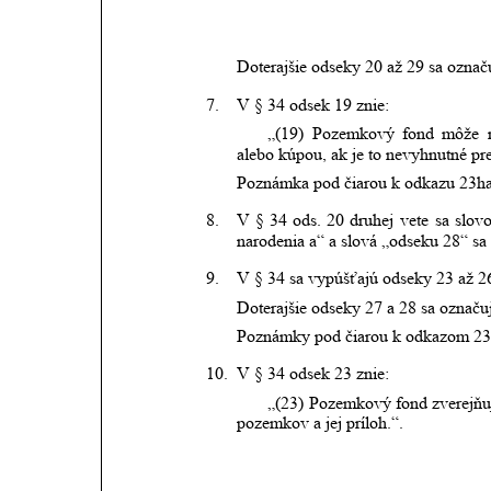
Doterajšie odseky 20 až 29 sa označ
7.
V § 34 odsek 19 znie:
„(19)
Pozemkový
fond
môže
alebo kúpou, ak je to nevyhnutné pr
Poznámka pod čiarou k odkazu 23ha
8.
V
§
34
ods.
20
druhej
vete
sa
slov
narodenia a“ a slová „odseku 28“ sa
9.
V § 34 sa vypúšťajú odseky 23 až 2
Doterajšie odseky 27 a 28 sa označu
Poznámky pod čiarou k odkazom 23h
10.
V § 34 odsek 23 znie:
„(23)
Pozemkový
fond
zverejňu
pozemkov a jej príloh.“.