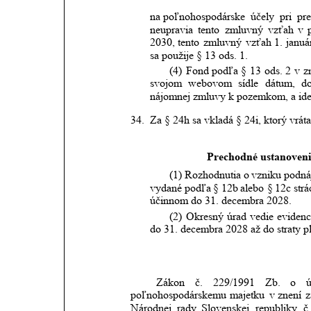
na poľnohospodárske
účely
pri
pr
neupravia
tento
zmluvný
vzťah
v
2030,
tento
zmluvný
vzťah
1.
januá
sa použije § 13 ods. 1.
(4)
Fond
podľa
§
13
ods.
2
v
z
svojom
webovom
sídle
dátum,
d
nájomnej zmluvy k pozemkom, a iden
34.
Za § 24h sa vkladá § 24i, ktorý vrát
Prechodné ustanoveni
(1)
Rozhodnutia
o
vzniku
podná
vydané
podľa
§
12b
alebo
§
12c
strá
účinnom do 31. decembra 2028.
(2)
Okresný
úrad
vedie
evidenc
do 31. decembra 2028 až do straty p
Zákon
č.
229/1991
Zb.
o
poľnohospodárskemu
majetku
v
znení
z
Národnej
rady
Slovenskej
republiky
č.