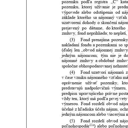
pozemku
podľa
registra
„C“
kata
pozemku,
ktorej
užívanie
je
pred
výpovede
alebo
odstúpenia
od
ná
základe
ktorého
sa
nájomný
vzťah
uzatvorení
dohody
o skončení
nájo
prejavený
po
dátume,
do ktorého
zmluvy, fond neprihliada; to neplatí
(3)
Fond
prenajíma
pozemk
nakladaní
fondu
a pozemkami
so
sp
(ďalej
len
„obvod
nájomnej
zmluvy
jedným
nájomcom;
tým
nie
je
do
nájomné
zmluvy
a obdobné
zmluv
spoločne obhospodarovanej nehnuteľ
(4)
Fond
uzatvorí
nájomnú
z
v čase
vzniku
nájomného
vzťahu
m
oprávnenie
užívať
pozemky,
kto
predstavujú
nadpolovičnú
výmeru,
predpisu
upravujúceho
právne
post
vždy
ten,
ktorý
má
podľa
prvej
vety
výmerou.
Fond
rozdelí
obvod
nájo
účelné
z
hľadiska
účelu
nájmu,
och
jedným nájomcom alebo viacerými ná
(5)
Fond
rozdelí
obvod
náj
11c
poľnohospodár
)
alebo
poľnohosp