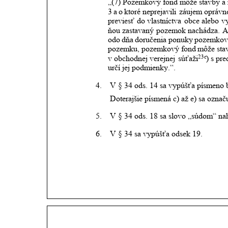
„(7)
Pozemkový
fond
môže
stavby
a
3
a
o
ktoré
neprejavili
záujem
oprávn
previesť
do
vlastníctva
obce
alebo
v
ňou
zastavaný
pozemok
nachádza.
A
odo
dňa
doručenia
ponuky
pozemkov
pozemku,
pozemkový
fond
môže
sta
23c
v
obchodnej
verejnej
súťaži
)
s
pre
určí jej podmienky.“.
4.
V § 34 ods. 14 sa vypúšťa písmeno b
Doterajšie písmená c) až e) sa označ
5.
V § 34 ods. 18 sa slovo „súdom“ nah
6.
V § 34 sa vypúšťa odsek 19.