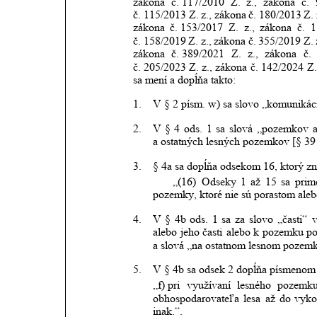
zákona
č. 117/2010
Z.
z.,
zákona
č.
č. 115/2013 Z.
z.,
zákona
č.
180/2013
Z.
zákona
č. 153/2017
Z.
z.,
zákona
č.
1
č. 158/2019
Z.
z.,
zákona
č.
355/2019
Z.
zákona
č. 389/2021
Z.
z.,
zákona
č.
č. 205/2023 Z.
z.,
zákona
č.
142/2024
Z.
sa mení a dopĺňa takto:
1.
V § 2 písm. w) sa slovo „komunikác
2.
V
§
4
ods.
1
sa
slová
„pozemkov
a ostatných lesných pozemkov [§ 39 
3.
§ 4a sa dopĺňa odsekom 16, ktorý zni
„(16)
Odseky
1
až
15
sa
prim
pozemky, ktoré nie sú porastom al
4.
V
§
4b
ods.
1
sa
za
slovo
„časti“
alebo
jeho
časti
alebo
k
pozemku
p
a slová „na ostatnom lesnom pozemk
5.
V § 4b sa odsek 2 dopĺňa písmenom f)
„f) pri
využívaní
lesného
pozemk
obhospodarovateľa
lesa
až
do
vyko
inak.“.