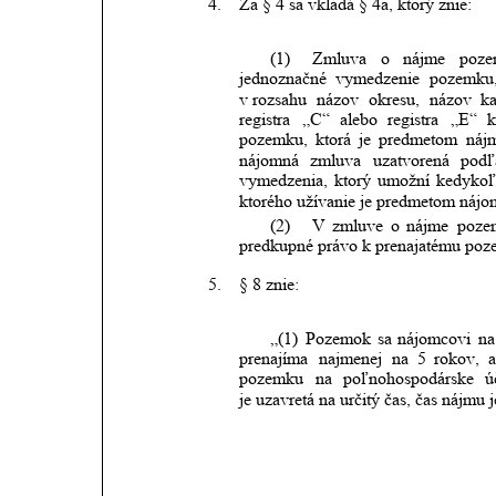
4.
Za § 4 sa vkladá § 4a, ktorý znie:
(1)
Zmluva
o
nájme
poz
jednoznačné
vymedzenie
pozemku
v rozsahu
názov
okresu,
názov
ka
registra
„C“
alebo
registra
„E“
k
pozemku,
ktorá
je
predmetom
náj
nájomná
zmluva
uzatvorená
podľ
vymedzenia,
ktorý
umožní
kedykoľ
ktorého užívanie je predmetom nájom
(2)
V
zmluve
o
nájme
poze
predkupné právo k prenajatému poz
5.
§ 8 znie:
„(1)
Pozemok
sa
nájomcovi
na
prenajíma
najmenej
na
5
rokov,
pozemku
na
poľnohospodárske
ú
je uzavretá na určitý čas, čas nájmu 