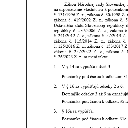
Zákon
Národnej
rady
Slovenskej
na usporiadanie
vlastníctva
k
pozemko
č.
131/1996
Z.
z.,
zákona
č.
80/1998
Z.
zákona
č.
419/2002
Z.
z.,
zákona
č.
5
Ústavného
súdu
Slovenskej
republiky
č
republiky
č.
537/2006
Z.
z.,
zákona
č
č. 241/2012
Z.
z.,
zákona
č.
57/2013
Z.
zákona
č.
115/2014
Z.
z.,
zákona
č.
č. 125/2016 Z.
z.,
zákona
č.
153/2017
Z
zákona
č.
257/2022
Z.
z.,
zákona
č.
č. 26/2025 Z. z. sa mení takto:
1.
V § 14 sa vypúšťa odsek 3. 
Poznámky pod čiarou k odkazom 31a
2.
V § 16 sa vypúšťajú odseky 2 a 6.
Doterajšie odseky 3 až 5 sa označuj
Poznámka pod čiarou k odkazu 35 s
3.
§ 16a sa vypúšťa.
Poznámka pod čiarou k odkazu 31c 