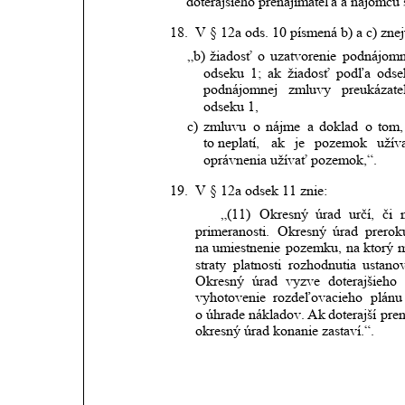
doterajšieho prenajímateľa a nájomcu 
18.
V § 12a ods. 10 písmená b) a c) znej
„b)
žiadosť
o
uzatvorenie
podnájomn
odseku
1;
ak
žiadosť
podľa
odse
podnájomnej
zmluvy
preukázate
odseku 1,
c)
zmluvu
o
nájme
a
doklad
o
tom,
to neplatí,
ak
je
pozemok
užív
oprávnenia užívať pozemok,“.
19.
V § 12a odsek 11 znie:
„(11)
Okresný
úrad
určí,
či
primeranosti.
Okresný
úrad
prerok
na umiestnenie
pozemku,
na
ktorý
straty
platnosti
rozhodnutia
ustano
Okresný
úrad
vyzve
doterajšieho
vyhotovenie
rozdeľovacieho
plánu
o úhrade
nákladov.
Ak
doterajší
pre
okresný úrad konanie zastaví.“.