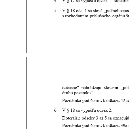
4.
V § 17 sa vypúšťa odsek 1. Súčasne 
5.
V
§
18
ods.
1
sa
slová
„poľnohospod
s
rozhodnutím
príslušného
orgánu
š
dočasne“
nahrádzajú
slovami
„poľ
druhu pozemku“.
Poznámka pod čiarou k odkazu 42 s
6.
V § 18 sa vypúšťa odsek 2.
Doterajšie odseky 3 až 5 sa označuj
Poznámka pod čiarou k odkazu 39a 