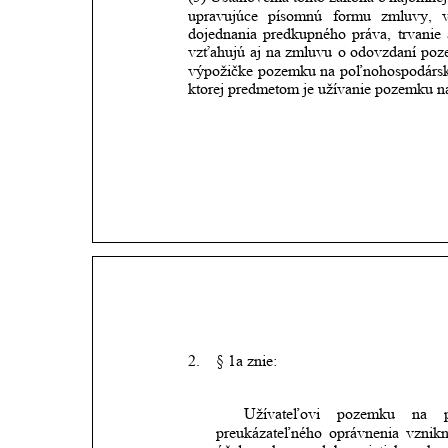
upravujúce
písomnú
formu
zmluvy,
dojednania
predkupného
práva,
trvanie
vzťahujú
aj
na
zmluvu
o
odovzdaní
poz
výpožičke
pozemku
na
poľnohospodárs
ktorej predmetom je užívanie pozemku n
2.
§ 1a znie:
Užívateľovi
pozemku
na
preukázateľného
oprávnenia
vznik