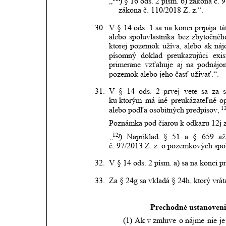
„
) § 16 ods. 2 písm. b) zákona č.
zákona č. 110/2018 Z. z.“.
30.
V
§
14
ods.
1
sa
na
konci
pripája
tá
alebo
spoluvlastníka
bez
zbytočnéh
ktorej
pozemok
užíva,
alebo
ak
ná
písomný
doklad
preukazujúci
exis
primerane
vzťahuje
aj
na
podnájo
pozemok alebo jeho časť užívať.“.
31.
V
§
14
ods.
2
prvej
vete
sa
za
ku ktorým
má
iné
preukázateľné
o
12
alebo podľa osobitných predpisov,
Poznámka pod čiarou k odkazu 12j z
12j
„
)
Napríklad
§
51
a
§
659
až
č. 97/2013 Z. z. o pozemkových spo
32.
V § 14 ods. 2 písm. a) sa na konci pr
33.
Za § 24g sa vkladá § 24h, ktorý vrát
Prechodné ustanoveni
(1)
Ak
v
zmluve
o
nájme
nie
je