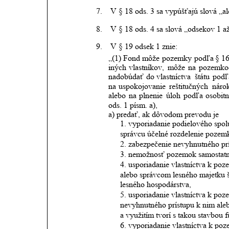
7.
V § 18 ods. 3 sa vypúšťajú slová „
8.
V § 18 ods. 4 sa slová „odsekov 1 a
9.
V § 19 odsek 1 znie:
„(1)
Fond
môže
pozemky
podľa
§
1
iných
vlastníkov,
môže
na
pozemko
nadobúdať
do
vlastníctva
štátu
podľ
na
uspokojovanie
reštitučných
náro
alebo
na
plnenie
úloh
podľa
osobit
ods. 1 písm. a),
a) predať, ak dôvodom prevodu je
1. vyporiadanie podielového spolu
správcu účelné rozdelenie pozem
2. zabezpečenie nevyhnutného prí
3. nemožnosť pozemok samostatn
4. usporiadanie vlastníctva k 
alebo správcom lesného majetku š
lesného hospodárstva,
5. usporiadanie vlastníctva k p
nevyhnutného prístupu k nim ale
a využitím tvorí s takou stavbou 
6. vyporiadanie vlastníctva k p