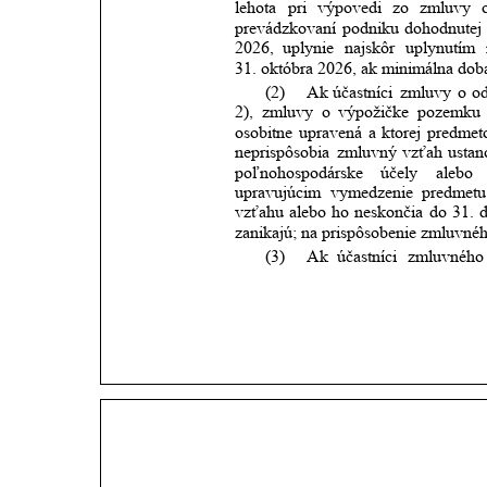
lehota
pri
výpovedi
zo
zmluvy
prevádzkovaní
podniku
dohodnutej
2026,
uplynie
najskôr
uplynutím
31. októbra 2026, ak minimálna dob
(2)
Ak
účastníci
zmluvy
o
o
2),
zmluvy
o
výpožičke
pozemku
osobitne
upravená
a
ktorej
predme
neprispôsobia
zmluvný
vzťah
usta
poľnohospodárske
účely
alebo
upravujúcim
vymedzenie
predmetu
vzťahu
alebo
ho
neskončia
do
31.
zanikajú; na prispôsobenie zmluvnéh
(3)
Ak
účastníci
zmluvného