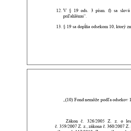
12.
V
§
19
ods.
3
písm.
f)
sa
slová
priľahlému“.
13.
§ 19 sa dopĺňa odsekom 10, ktorý zn
„(10)
Fond
nemôže
podľa
odsekov
Zákon
č.
326/2005
Z.
z.
o
le
č. 359/2007 Z. z.,
zákona
č.
360/2007
Z.