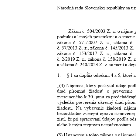
Národná rada Slovenskej republiky sa uz
Zákon
č.
504/2003
Z.
z.
o
nájme
podniku
a
lesných
pozemkov
a
o
zmene
zákona
č.
571/2007
Z.
z.,
zákona
č.
č. 57/2013 Z.
z.,
zákona
č.
145/2013
Z.
zákona
č.
153/2017
Z.
z.,
zákona
č.
č. 2/2019 Z. z.,
zákona
č.
158/2019
Z.
z
a zákona č. 240/2023 Z. z. sa mení a dopĺ
1.
 § 1 sa dopĺňa odsekmi 4 a 5, ktoré z
„(4)
Nájomca,
ktorý
poskytol
údaje
pod
úrad
písomnú
žiadosť
o
preverenie
zverejneného
k
30.
júnu
za
predchádzajú
výsledku
preverenia
okresný
úrad
píso
žiadosti.
Na
vybavenie
žiadosti
nájom
bezodkladne
zverejní
opravu
stanovenej
zistí,
že
pri
spracovaní
údajov
podľa
od
alebo k iným zrejmým nesprávnostiam.
(5)
Ustanovenia
tohto
zákona
o
nájomnej