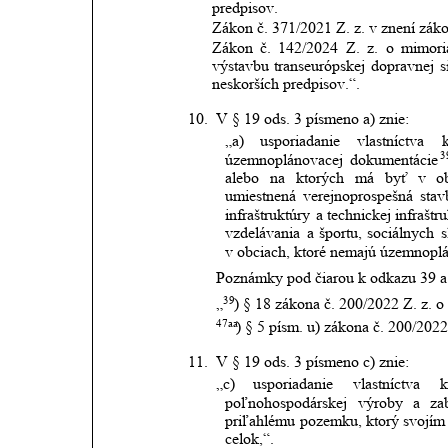
predpisov.
Zákon č. 371/2021 Z. z. v znení záko
Zákon
č.
142/2024
Z.
z.
o
mimori
výstavbu
transeurópskej
dopravnej
s
neskorších predpisov.“. 
10.
V § 19 ods. 3 písmeno a) znie:
„a)
usporiadanie
vlastníctva
3
územnoplánovacej
dokumentácie
alebo
na
ktorých
má
byť
v
o
umiestnená
verejnoprospešná
stav
infraštruktúry
a
technickej
infraštr
vzdelávania
a
športu,
sociálnych
s
v obciach, ktoré nemajú územnopl
Poznámky pod čiarou k odkazu 39 a 
39
„
) § 18 zákona č. 200/2022 Z. z. 
47aa
) § 5 písm. u) zákona č. 200/2022
11.
V § 19 ods. 3 písmeno c) znie:
„c)
usporiadanie
vlastníctva
poľnohospodárskej
výroby
a
za
priľahlému
pozemku,
ktorý
svojím
celok,“.