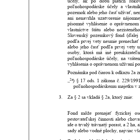
účely,
ak
po
dobu
piatich
roko
poľnohospodárske
účely
a
vlastní
pozemok
alebo
jeho
časť
užívať,
nen
ani
nenavrhla
uzatvorenie
nájomne
písomné
vyhlásenie
o
oprávnenom
vlastníctve
štátu
alebo
nezistenéh
Slovenský
pozemkový
fond
(ďalej
podľa
prvej
vety
nesmie
prenechať
alebo
jeho
časť
podľa
prvej
vety
u
osoby,
ktorá
má
iné
preukázateľn
poľnohospodárske
účely,
na
vráten
vyhlásenia o oprávnenom užívaní po
Poznámka pod čiarou k odkazu 2a zn
2a
„
)
§
17
ods.
1
zákona
č.
229/199
poľnohospodárskemu majetku v zn
3.
Za § 2 sa vkladá § 2a, ktorý znie:
Fond
môže
prenajať
fyzickej
os
pestovateľskej
činnosti
alebo
chova
ide
o
trvalý
trávnatý
porast,
a
2
ha,
a
sady alebo vodné plochy, najviac vš