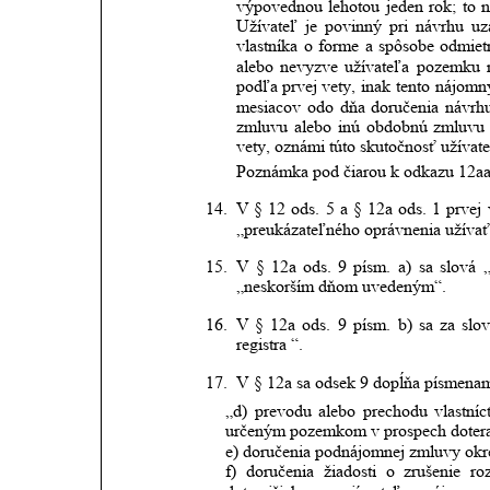
výpovednou
lehotou
jeden
rok;
to
n
Užívateľ
je
povinný
pri
návrhu
uz
vlastníka
o
forme
a
spôsobe
odmiet
alebo
nevyzve
užívateľa
pozemku
podľa
prvej
vety,
inak
tento
nájomn
mesiacov
odo
dňa
doručenia
návrh
zmluvu
alebo
inú
obdobnú
zmluvu
vety,
oznámi
túto
skutočnosť
užívat
Poznámka pod čiarou k odkazu 12aa
14.
V
§
12
ods.
5
a
§
12a
ods.
1
prvej
„preukázateľného oprávnenia užíva
15.
V
§
12a
ods.
9
písm.
a)
sa
slová
„neskorším dňom uvedeným“.
16.
V
§
12a
ods.
9
písm.
b)
sa
za
slo
registra “.
17.
V § 12a sa odsek 9 dopĺňa písmenami 
„d)
prevodu
alebo
prechodu
vlastníc
určeným pozemkom v prospech doteraj
e) doručenia podnájomnej zmluvy ok
f)
doručenia
žiadosti
o
zrušenie
ro