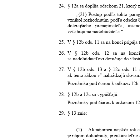
24.
§ 12a sa dopĺňa odsekom 21, ktorý z
„(21)
Postup
podľa
tohto
parag
vznikol
rozhodnutím
podľa
odseku
doterajšieho
prenajímateľa;
ustan
vzťahujú na nadobúdateľa.“.
25.
V § 12b ods. 11 sa na konci pripája 
26.
V
§
12b
ods.
12
sa
na
konci
sa nadobúdateľovi doručuje do vlast
27.
V
§
12b
ods.
13
a
§
12c
ods.
11
ak tento zákon v“ nahrádzajú slovam
Poznámka pod čiarou k odkazu 12h 
28.
§ 12b a 12c sa vypúšťajú. 
Poznámky pod čiarou k odkazom 12d
29.
§ 13 znie:
(1)
Ak
nájomca
najskôr
rok
a
je
nájom
dohodnutý,
preukázateľne