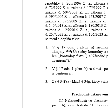
republiky
č.
205/1996
Z.
z.,
zákona
č. 72/1999 Z.
z.,
zákona
č.
175/1999
Z.
zákona
č.
504/2003
Z.
z.,
zákona
č.
č. 595/2006 Z.
z.,
zákona
č.
523/2007
Z.
zákona
č.
396/2009
Z.
z.,
zákona
č.
č. 145/2013
Z.
z.,
zákona
č.
180/2013
Z.
zákona
č.
125/2016
Z.
z.,
zákona
č.
č. 257/2022 Z.
z.,
zákona
č.
106/2023
Z.
sa mení a dopĺňa takto:
1.
V
§
17
ods.
1
písm.
a)
siedm
16ab
„krajiny,
)
Ústredný
kontrolný
a
len
„kontrolný
ústav“)
a Národné
„centrum“),“.
2.
V
§
17
ods.
1
písm.
b)
sa
slová
„po
a  centrum a“.
3.
Za § 34f sa vkladá § 34g, ktorý vrát
Prechodné ustanoveni
(1)
Nehnuteľnosti
vo
vlastníct
písm.
b),
ktoré
boli
do
31.
decemb