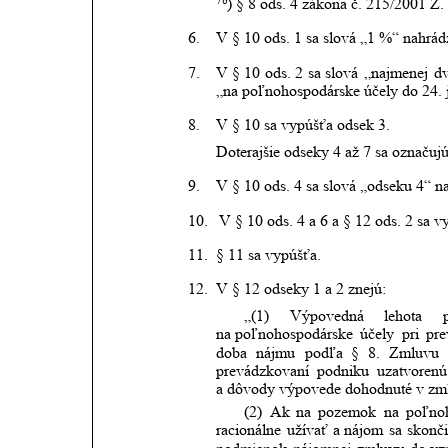
7b
) § 8 ods. 4 zákona č. 215/2001 Z. 
6.
V § 10 ods. 1 sa slová „1 %“ nahrád
7.
V
§
10
ods.
2
sa
slová
„najmenej
d
„na poľnohospodárske účely do 24. j
8.
V § 10 sa vypúšťa odsek 3.
Doterajšie odseky 4 až 7 sa označuj
9.
V § 10 ods. 4 sa slová „odseku 4“ n
10.
V § 10 ods. 4 a 6 a § 12 ods. 2 sa v
11.
§ 11 sa vypúšťa.
12.
V § 12 odseky 1 a 2 znejú:
„(1)
Výpovedná
lehota
na poľnohospodárske
účely
pri
pre
doba
nájmu
podľa
§
8.
Zmluvu
prevádzkovaní
podniku
uzatvorenú
a dôvody výpovede dohodnuté v zm
(2)
Ak
na
pozemok
na
poľno
racionálne
užívať
a nájom
sa
skonči