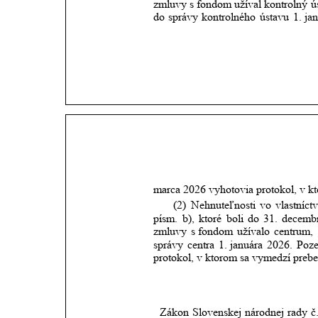
zmluvy
s fondom
užíval
kontrolný
ú
do
správy
kontrolného
ústavu
1. ja
marca 2026 vyhotovia protokol, v k
(2)
Nehnuteľnosti
vo
vlastníct
písm.
b),
ktoré
boli
do
31.
decemb
zmluvy
s fondom
užívalo
centrum,
správy
centra
1. januára
2026.
Poz
protokol, v ktorom sa vymedzí prebe
Zákon
Slovenskej
národnej
rady
č