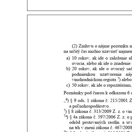
(2)
Zmluvu
o
nájme
pozemku
n
na určitý čas možno uzavrieť najmen
a)
10
rokov,
ak
ide
o
založenie
a
ovocia, alebo ak ide o zriadenie 
b)
20
rokov,
ak
ide
o
ovocný
sad
podmienkou
uzatvorenia
ná
7
vinohradníckom registri
) alebo
c)
50 rokov, ak ide o repozitórium, 
Poznámky pod čiarou k odkazom 6 a
6
„
)
§
9
ods.
1
zákona
č.
215/2001
Z
a poľnohospodárstvo.
7
) § 8 zákona č. 313/2009 Z. z. o vin
7a
)
§
4a
zákona
č.
597/2006
Z.
z.
o
odrôd
pestovaných
rastlín
a
uv
na trh v znení zákona č. 467/2008