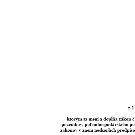
z 2
ktorým sa mení a dopĺňa zákon č
pozemkov, poľnohospodárskeho pod
zákonov v znení neskorších predpis