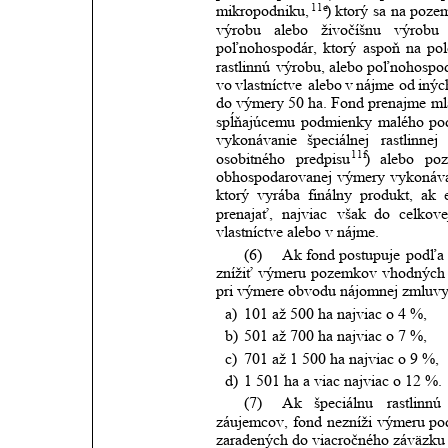
11e
mikropodniku,
)
ktorý
sa
na
poze
výrobu
alebo
živočíšnu
výrobu
poľnohospodár,
ktorý
aspoň
na
pol
rastlinnú
výrobu,
alebo
poľnohospod
vo
vlastníctve
alebo
v
nájme
od
inýc
do
výmery
50
ha.
Fond
prenajme
ml
spĺňajúcemu
podmienky
malého
po
vykonávanie
špeciálnej
rastlinnej
11f
osobitného
predpisu
)
alebo
po
obhospodarovanej
výmery
vykonáv
ktorý
vyrába
finálny
produkt,
ak
prenajať,
najviac
však
do
celkove
vlastníctve alebo v nájme.
(6)
Ak
fond
postupuje
podľa
znížiť
výmeru
pozemkov
vhodných
pri výmere obvodu nájomnej zmluvy
a)
101 až 500 ha najviac o 4 %,
b)
501 až 700 ha najviac o 7 %,
c)
701 až 1 500 ha najviac o 9 %,
d)
1 501 ha a viac najviac o 12 %.
(7)
Ak
špeciálnu
rastlinnú
záujemcov,
fond
nezníži
výmeru
po
zaradených do viacročného záväzku 