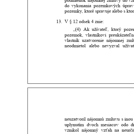
podmienok
nájomnej
zmluvy
do
vz
do
vykonania
pozemkových
úprav
pozemky, ktoré spravuje alebo s kto
13.
V § 12 odsek 4 znie:
„(4)
Ak
užívateľ,
ktorý
poze
pozemok,
vlastníkovi
preukázateľn
vlastník
uzatvorenie
nájomnej
zml
neodmietol
alebo
nevyzval
užíva
neuzatvoril
nájomnú
zmluvu
s
inou
uplynutím
dvoch
mesiacov
odo
d
vznikol
nájomný
vzťah
na
neurči