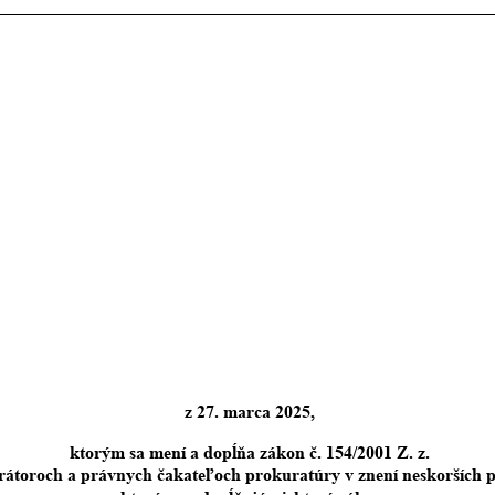
z 27. marca 2025,
ktorým sa mení a dopĺňa zákon č. 154/2001 Z. z.
rátoroch a právnych čakateľoch prokuratúry v znení neskorších 