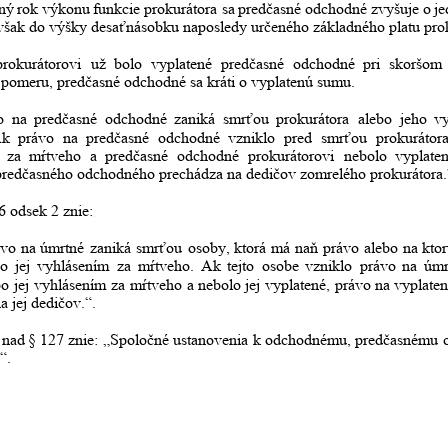
ný
rok
výkonu
funkcie
prokurátora
sa
predčasné
odchodné
zvyšuje
o
je
c však do výšky desaťnásobku naposledy určeného základného platu pro
prokurátorovi
už
bolo
vyplatené
predčasné
odchodné
pri
skoršom
pomeru, predčasné odchodné sa kráti o vyplatenú sumu.
o
na
predčasné
odchodné
zaniká
smrťou
prokurátora
alebo
jeho
v
Ak
právo
na
predčasné
odchodné
vzniklo
pred
smrťou
prokurátor
za
mŕtveho
a
predčasné
odchodné
prokurátorovi
nebolo
vyplaten
predčasného odchodného prechádza na dedičov zomrelého prokurátora.
6 odsek 2 znie:
ávo
na
úmrtné
zaniká
smrťou
osoby,
ktorá
má
naň
právo
alebo
na
kto
bo
jej
vyhlásením
za
mŕtveho.
Ak
tejto
osobe
vzniklo
právo
na
úmr
bo
jej
vyhlásením
za
mŕtveho
a
nebolo
jej
vyplatené,
právo
na
vyplaten
a jej dedičov.“.
nad
§
127
znie:
„Spoločné
ustanovenia
k
odchodnému,
predčasnému
“.