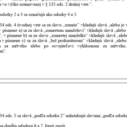
a vo výške ustanovenej v § 135 ods. 2 druhej vete.“.
 odseky 2 a 3 sa označujú ako odseky 4 a 5.
34
ods.
4
úvodnej
vete
sa
za
slovo
„zomrie”
vkladajú
slová
„alebo
je
 
písmene
a)
sa
za
slová
„zomretom
manželovi“
vkladajú
slová
„alebo
,
v písmene
b)
sa
za
slovo
„zomretej
manželke“
vkladajú
slová
„aleb
a v písmene
c)
sa
za
slová
„bol
prokurátorom“
vkladajú
slová
„alebo
m
za
mŕtveho
alebo
po
osvojiteľovi
vyhlásenom
za
mŕtveho,
om“.
34 ods. 5 sa slová „podľa odseku 2“ nahrádzajú slovami „podľa odsek
sa dopĺňa odsekmi 6 a 7, ktoré znejú: