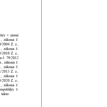
túry
v
znení 
.,
zákona
č. 
0/2004
Z.
z., 
.,
zákona
č. 
3/2010
Z.
z., 
a
č.
79/2012 
z.,
zákona
č. 
.,
zákona
č. 
1/2015
Z.
z., 
.,
zákona
č. 
3/2020
Z.
z., 
.,
zákona
č. 
republiky
č. 
 takto: