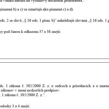
u vzniku nároku na výsluhový dôchodok prokurátora,“.
písmená b) a c) sa označujú ako písmená c) a d).
ods. 2 sa slová „§ 16 ods. 1 písm. b)” nahrádzajú slovami „§ 16 ods. 1 p
mky pod čiarou k odkazom 37 a 38 znejú:
ds.
1
zákona
č.
385/2000
Z.
z.
o
sudcoch
a
prísediacich
a
o
zmen
 zákonov v znení neskorších predpisov. 
. 1 zákona č. 385/2000 Z. z.“.
odseky 3 a 4 znejú: