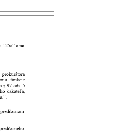
a
125a“
a
na 
prokurátora 
onu
funkcie 
a
§
97
ods.
5 
ého
čakateľa, 
u.“. 
„predčasnom 
predčasného 