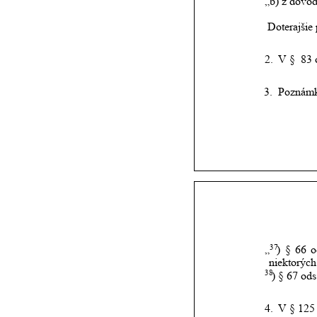
„b) z dôvod
Doterajšie 
2.
V §  83 
       3.  Pozná
37
„
)
§
66
o
niektorých
38
) § 67 ods
4.
V § 125 