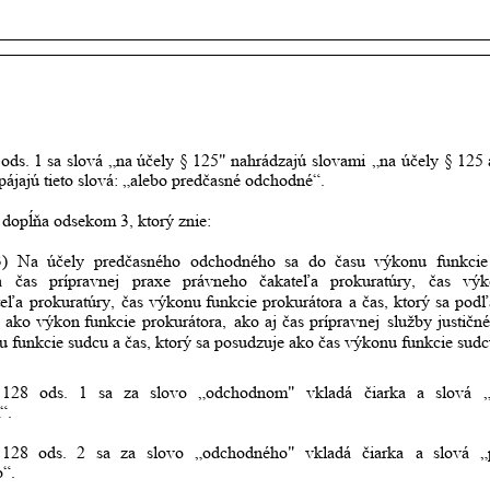
ods.
1
sa
slová
„na
účely
§
125"
nahrádzajú
slovami
„na
účely
§
125
ipájajú tieto slová: „alebo predčasné odchodné“.
 dopĺňa odsekom 3, ktorý znie:
3)
Na
účely
predčasného
odchodného
sa
do
času
výkonu
funkcie
a
čas
prípravnej
praxe
právneho
čakateľa
prokuratúry,
čas
výk
teľa
prokuratúry,
čas
výkonu
funkcie
prokurátora
a
čas,
ktorý
sa
podľ
ako
výkon
funkcie
prokurátora,
ako
aj
čas
prípravnej
služby
justičn
u funkcie sudcu a čas, ktorý sa posudzuje ako čas výkonu funkcie sudc
128
ods.
1
sa
za
slovo
„odchodnom"
vkladá
čiarka
a
slová
“.
128
ods.
2
sa
za
slovo
„odchodného"
vkladá
čiarka
a
slová
„
“.