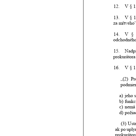
12.
V § 1
13.
V
§
1
za mŕtveho“
14.
V
§
odchodného
15.
Nadp
prokurátora
16.
V § 1
„(2)
Pr
podmie
a)
jeho 
b)
funkc
c)
nemá 
d)
požia
(3)
Ust
ak
po
uply
prokurátor