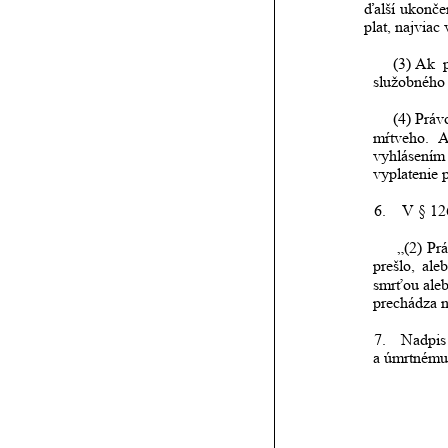
ďalší
ukonče
plat, najvia
(3)
 Ak
služobného 
(4)
 Práv
mŕtveho.
vyhlásením
vyplatenie 
6.
V § 12
„(2)
Pr
prešlo,
ale
smrťou
ale
prechádza n
7.
  Nadpis
a úmrtnému