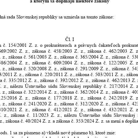
a ktorým sa dopĺňajú niektoré zákony
ná rada Slovenskej republiky sa uzniesla na tomto zákone:
Čl. I
n
č.
154/2001
Z.
z.
o
prokurátoroch
a
právnych
čakateľoch
prokura
669/2002
Z.
z.,
zákona
č.
458/2003
Z.
z.,
zákona
č.
462/2003
Z.
z
.
z.,
zákona
č.
561/2003
Z.
z.,
zákona
č.
365/2004
Z.
z.,
zákona
č.
53
586/2004
Z.
z.,
zákona
č.
609/2004
Z.
z.,
zákona
č.
122/2005
Z.
z
.
z.,
zákona
č.
520/2008
Z.
z.,
zákona
č.
291/2009
Z.
z.,
zákona
č.
54
3/2011
Z.
z.,
zákona
č.
220/2011
Z.
z.,
zákona
č.
503/2011
Z.
z.,
zákon
a
č.
335/2012
Z.
z.,
zákona
č.
392/2012
Z.
z.,
zákona
č.
462/2013
Z.
.
z.,
nálezu
Ústavného
súdu
Slovenskej
republiky
č.
217/2014
Z.
z
.
z.,
zákona
č.
322/2014
Z.
z.,
zákona
č.
362/2014
Z.
z.,
zákona
č.
40
125/2016
Z.
z.,
zákona
č.
177/2018
Z.
z.,
zákona
č.
242/2019
Z.
z
.
z.,
zákona
č.
241/2020
Z.
z.,
zákona
č.
312/2020
Z.
z.,
zákona
č.
42
310/2021
Z.
z.,
zákona
č.
412/2021
Z.
z.,
zákona
č.
432/2021
Z.
z
.
z.,
zákona
č.
11/2023
Z.
z.,
nálezu
Ústavného
súdu
Slovenskej
z., zákona č. 40/2024 Z. z. a zákona č. 353/2024 Z. z. sa mení a dopĺňa
 ods. 1 sa za písmeno a) vkladá nové písmeno b), ktoré znie: 