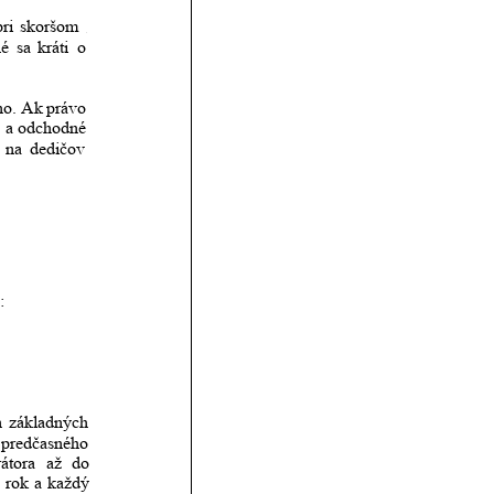
pri
skoršom
né
sa
kráti
o 
ho.
Ak
právo 
o
a
odchodné 
na
dedičov 
:
h
základných 
predčasného 
átora
až
do 
.
rok
a
každý 