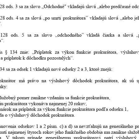
28 ods. 3 sa za slovo „Odchodné" vkladajú slová „alebo predčasné od
28
ods.
4
sa
za
slová
„po
smrti
prokurátora”
vkladajú
slová
„alebo
je
.
128
ods.
5
sa
za
slovo
„odchodného”
vkladá
čiarka
a
slová
„
“.
is
§
134
znie:
„Príplatok
za
výkon
funkcie
prokurátora,
výsluhov
 a príplatok k dôchodku pozostalých“.
34 sa za odsek 1 vkladajú nové odseky 2 a 3, ktoré znejú:
okurátor
má
právo
na
výsluhový
dôchodok
prokurátora,
ak
sú
s
nky:
služobný pomer zanikne vzdaním sa funkcie prokurátora,
iu prokurátora vykonáva najmenej 20 rokov,
nárok na príplatok za výkon funkcie prokurátora podľa odseku 1,
da o výsluhový dôchodok prokurátora.
anovenia
odsekov
1
a
2
písm.
c)
a
d)
sa
nevzťahujú
na
generálneho
pr
nutí
najmenej
štyroch
rokov
jeho
funkčného
obdobia
mu
zanikne
služo
a.
V
takom
prípade
generálnemu
prokurátorovi
patrí
výsluhový