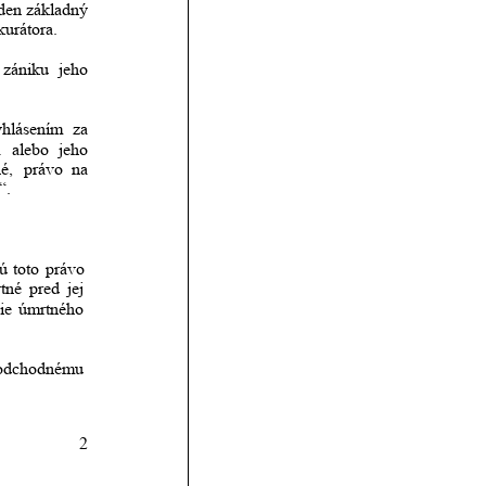
den
základný 
kurátora.
zániku
jeho 
yhlásením
za 
a
alebo
jeho 
é,
právo
na 
“.
rú
toto
právo 
tné
pred
jej 
ie
úmrtného 
odchodnému 
2