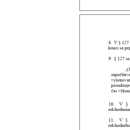
8.
V
§
127
konci sa pr
9.
§ 127 sa
„(
započítav
vyšetrova
posudzuje
čas výkon
10.
V
§
odchodnom
11.
V
§
odchodného