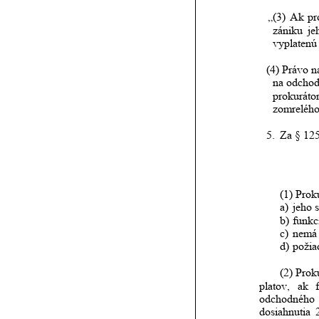
„(3)
Ak
pr
zániku
je
vyplatenú
(4)
Právo
n
na
odcho
prokuráto
zomrelého
5.
Za § 125
(1) Prok
a)
jeho 
b)
funkc
c)
nemá 
d)
požia
(2)
 Prok
platov,
ak
odchodného
dosiahnutia