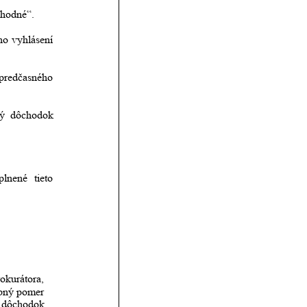
chodné“.
ho
vyhlásení 
predčasného 
ý
dôchodok 
plnené
tieto 
okurátora, 
bný
pomer 
dôchodok 