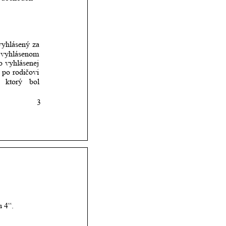
vyhlásený
za 
vyhlásenom 
o
vyhlásenej 
po
rodičovi 
ktorý
bol 
3
u 4“.