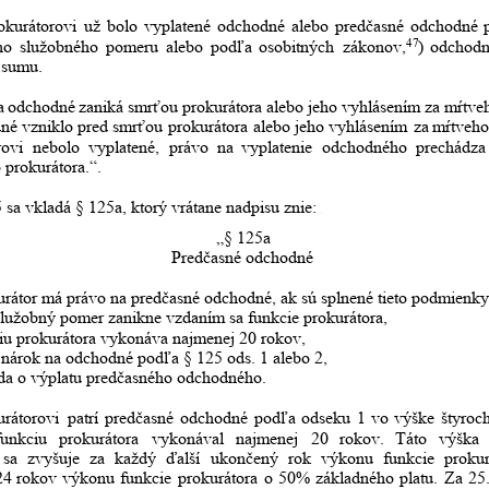
okurátorovi
už
bolo
vyplatené
odchodné
alebo
predčasné
odchodné
47
ho
služobného
pomeru
alebo
podľa
osobitných
zákonov,
)
odchod
 sumu.
a
odchodné
zaniká
smrťou
prokurátora
alebo
jeho
vyhlásením
za
mŕtve
dné
vzniklo
pred
smrťou
prokurátora
alebo
jeho
vyhlásením
za
mŕtveh
rovi
nebolo
vyplatené,
právo
na
vyplatenie
odchodného
prechádza
 prokurátora.“.
 sa vkladá § 125a, ktorý vrátane nadpisu znie:
„§ 125a
Predčasné odchodné
urátor má právo na predčasné odchodné, ak sú splnené tieto podmienky
služobný pomer zanikne vzdaním sa funkcie prokurátora,
iu prokurátora vykonáva najmenej 20 rokov,
nárok na odchodné podľa § 125 ods. 1 alebo 2,
da o výplatu predčasného odchodného.
urátorovi
patrí
predčasné
odchodné
podľa
odseku
1
vo
výške
štyroc
funkciu
prokurátora
vykonával
najmenej
20
rokov.
Táto
výška
sa
zvyšuje
za
každý
ďalší
ukončený
rok
výkonu
funkcie
prokur
24
rokov
výkonu
funkcie
prokurátora
o
50%
základného
platu.
Za
25