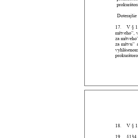
prokurátor
Doterajšie
17.
V
§
1
mŕtveho“,
v
za
mŕtveho“
za
mŕtvu“
vyhláseno
prokurátor
18.
V § 1
19.
§134 