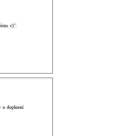
ísm. c)“.
e
a
doplnení 