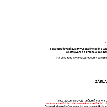
z
o zabezpečovaní kvality vysokoškolského vzd
obstarávaní a o zmene a doplnen
Národná rada Slovenskej republiky sa uznie
ZÁKLA
Tento
zákon
upravuje
vnútorný
systém
programov
vedúcich
k
získaniu
mikroosvedčenia
)
(ď
1
Slovenskej
akreditačnej
agentúry
pre
vysoké
školstv