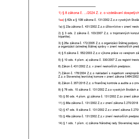
____________________
1) § 8 zákona č. .../2024 Z. z. o vzdelávaní dospelý
1
aa
) 
§ 62b
 a 
§ 108l zákona č. 131/2002 Z.z.
 o vysokých školá
1a) 
§ 23a zákona č. 431/2002 Z.z.
 o účtovníctve v znení nesk
2)
§
3
ods.
2
zákona
č.
103/2007
Z.z.
o
trojstranných
konzul
tripartite). 
3)
§
26a
zákona
č.
172/2005
Z.z.
o
organizácii
štátnej
podpory
a organizácii ústrednej štátnej správy v znení neskorších pre
4) 
§ 5 zákona č. 552/2003 Z.z.
 o výkone práce vo verejnom zá
5) 
§ 10 ods. 4 písm. a) zákona č. 330/2007 Z.z.
 o registri tre
6) Zákon č. 
431/2002 Z.z.
 v znení neskorších predpisov. 
7)
Zákon
č.
176/2004
Z.z.
o
nakladaní
s
majetkom
verejnoprá
Z.z.
 o Slovenskej lesníckej komore v znení zákona č. 
464/2002
8) Zákon č. 
357/2015 Z.z.
 o finančnej kontrole a audite a o z
9) 
§ 76 ods. 10 zákona č. 131/2002 Z.z.
 o vysokých školách a
10) 
§ 50 ods. 4 písm. g) zákona č. 131/2002 Z.z.
 v znení záko
11) 
§ 88a zákona č. 131/2002 Z.z.
 v znení zákona č. 
270/2018 
12) 
§ 47 ods. 9 zákona č. 131/2002 Z.z.
 v znení zákona č. 
270/
13) 
§ 49a zákona č. 131/2002 Z.z.
 v znení neskorších predpis
14) 
§ 1 ods. 1 písm. c) zákona Národnej rady Slovenskej repub