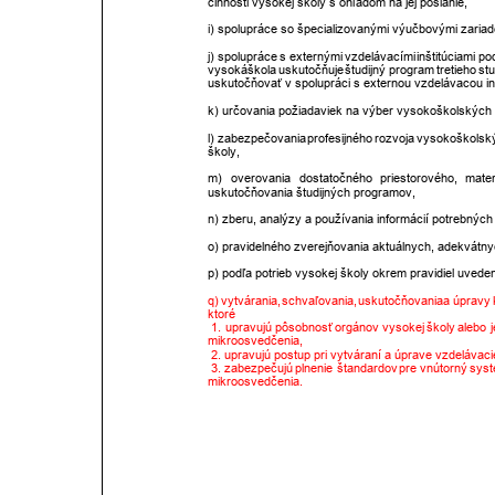
činnosti vysokej školy s ohľadom na jej poslanie, 
i) spolupráce so špecializovanými výučbovými zariade
j)
spolupráce
s
externými
vzdelávacími
inštitúciami
pod
vysoká
škola
uskutočňuje
študijný
program
tretieho
st
uskutočňovať v spolupráci s externou vzdelávacou inš
k) určovania požiadaviek na výber vysokoškolských u
l)
zabezpečovania
profesijného
rozvoja
vysokoškolsk
školy, 
m)
overovania
dostatočného
priestorového,
mater
uskutočňovania študijných programov, 
n) zberu, analýzy a používania informácií potrebných
o) pravidelného zverejňovania aktuálnych, adekvátnyc
p) podľa potrieb vysokej školy okrem pravidiel uvede
q)
vytvárania,
schvaľovania,
uskutočňovania
a
úpravy
ktoré
 1.
upravujú
pôsobnosť
orgánov
vysokej
školy
alebo
j
mikroosvedčenia, 
 2. upravujú postup pri vytváraní a úprave vzdeláva
 3.
zabezpečujú
plnenie
štandardov
pre
vnútorný
sys
mikroosvedčenia. 