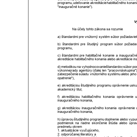
programu,
udeľovanie
akreditácie
habilitačného
konani
"inauguračné konanie"). 
V
Na účely tohto zákona sa rozumie 
a) štandardmi pre vnútorný systém súbor požiadavie
b)
štandardmi
pre
študijný
program
súbor
požiadav
programu, 
c)
štandardmi
pre
habilitačné
konanie
a
inauguračn
akreditácie habilitačného konania alebo akreditácie i
d)
metodikou
na
vyhodnocovanie
štandardov
súbor
po
výkonnej
rady
agentúry
(ďalej
len
"pracovná
skupina"
zabezpečenie
súladu
vnútorného
systému
alebo
jeho
opatrenie"), 
e)
akreditáciou
študijného
programu
oprávnenie
usku
akademický titul, 
f)
akreditáciou
habilitačného
konania
oprávnenie
inauguračného konania, 
g)
akreditáciou
inauguračného
konania
oprávnenie
inauguračného konania, 
h)
úpravou
študijného
programu
doplnenie
alebo
vypus
podmienok
na
riadne
skončenie
štúdia
alebo
úpra
predmetu okrem 
1. aktualizácie vyučujúceho, 
2. odporúčanej literatúry a 