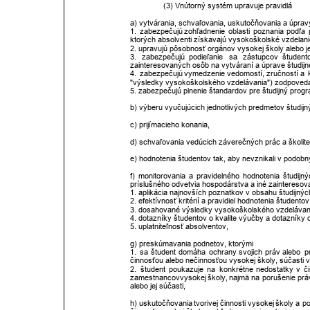
(3) Vnútorný systém upravuje pravidlá 
a) vytvárania, schvaľovania, uskutočňovania a úprav
1.
zabezpečujú
zohľadnenie
oblasti
poznania
podľa
ktorých absolventi získavajú vysokoškolské vzdelani
2. upravujú pôsobnosť orgánov vysokej školy alebo jej
3.
zabezpečujú
podieľanie
sa
zástupcov
študent
zainteresovaných osôb na vytváraní a úprave študij
4.
zabezpečujú
vymedzenie
vedomostí,
zručností
a
"výsledky vysokoškolského vzdelávania") zodpovedajú
5. zabezpečujú plnenie štandardov pre študijný progr
b) výberu vyučujúcich jednotlivých predmetov študij
c) prijímacieho konania, 
d) schvaľovania vedúcich záverečných prác a školit
e) hodnotenia študentov tak, aby nevznikali v podob
f)
monitorovania
a
pravidelného
hodnotenia
študijn
príslušného odvetvia hospodárstva a iné zainteresova
1. aplikácia najnovších poznatkov v obsahu študijný
2. efektívnosť kritérií a pravidiel hodnotenia študentov
3. dosahované výsledky vysokoškolského vzdelávani
4. dotazníky študentov o kvalite výučby a dotazníky o
5. uplatniteľnosť absolventov, 
g) preskúmavania podnetov, ktorými 
1.
sa
študent
domáha
ochrany
svojich
práv
alebo
p
činnosťou alebo nečinnosťou vysokej školy, súčasti 
2.
študent
poukazuje
na
konkrétne
nedostatky
v
č
zamestnancov
vysokej
školy,
najmä
na
porušenie
prá
alebo jej súčasti, 
h)
uskutočňovania
tvorivej
činnosti
vysokej
školy
a
po