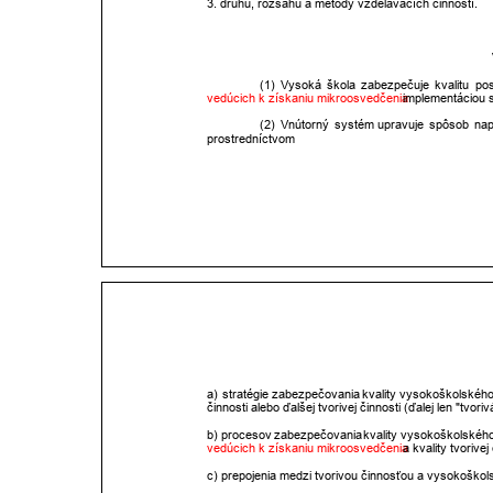
3. druhu, rozsahu a metódy vzdelávacích činností. 
(1)
Vysoká
škola
zabezpečuje
kvalitu
po
vedúcich k získaniu mikroosvedčenia
 implementáciou 
(2)
Vnútorný
systém
upravuje
spôsob
nap
prostredníctvom 
a)
stratégie
zabezpečovania
kvality
vysokoškolskéh
činnosti alebo ďalšej tvorivej činnosti (ďalej len "tvori
b)
procesov
zabezpečovania
kvality
vysokoškolskéh
vedúcich k získaniu mikroosvedčenia
 a kvality tvorivej 
c) prepojenia medzi tvorivou činnosťou a vysokoškol