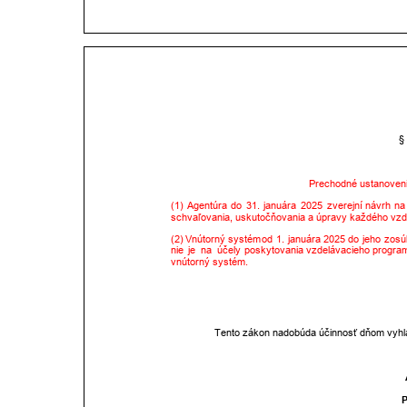
§
Prechodné ustanoveni
(1)
Agentúra
do
31.
januára
2025
zverejní
návrh
na
schvaľovania, uskutočňovania a úpravy každého vzd
(2)
Vnútorný
systém
od
1.
januára
2025
do
jeho
zosú
nie
je
na
účely
poskytovania
vzdelávacieho
progra
vnútorný systém.
Tento zákon nadobúda účinnosť dňom vyhlá
P