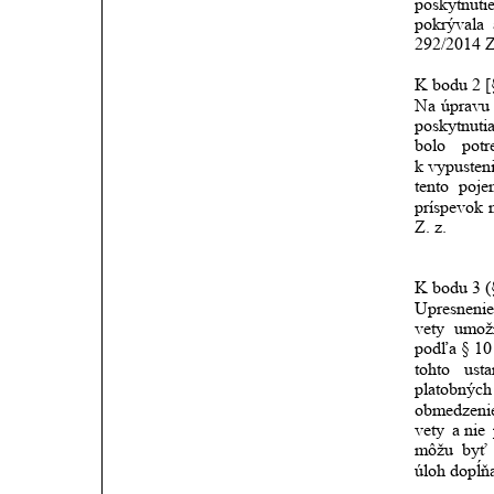
poskytnuti
pokrývala
292/2014 Z
K bodu 2 [§
Na
úpravu
poskytnuti
bolo
potr
k vypusten
tento
poje
príspevok
Z. z.
K bodu 3 (
Upresneni
vety
umož
podľa
§
10
tohto
usta
platobných
obmedzeni
vety
a nie
môžu
byť
úloh dopĺň