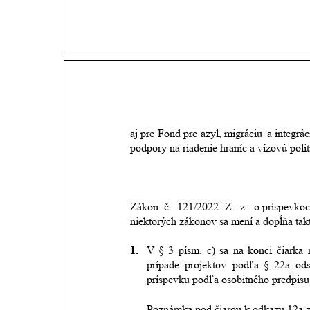
aj
pre
Fond
pre
azyl,
migráciu
a
integrác
podpory na riadenie hraníc a vízovú poli
Zákon
č.
121/2022
Z.
z.
o príspevko
niektorých zákonov sa mení a dopĺňa tak
1.
V
§
3
písm.
c)
sa
na
konci
čiarka
prípade
projektov
podľa
§
22a
ods
príspevku podľa osobitného predpisu
Poznámka pod čiarou k odkazu 12a z