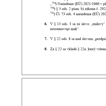
73a
„
) Nariadenie (EÚ) 2021/1060 v p
73b
) § 3 ods. 2 písm. b) zákona č. 292
73c
) Čl. 73 ods. 4 nariadenia (EÚ) 20
6.
V
§
13
ods.
3
sa
za
slovo
„zmluvy“
neustanovuje inak“.
7.
V § 22 ods. 8 sa nad slovom „predp
8.
Za § 22 sa vkladá § 22a, ktorý vrátan