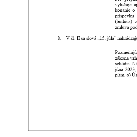
vylučuje
a
konanie
o
príspevku
(budúca)
zmluva pod
8.
V čl. II sa slová „15. júla“ nahrádza
Pozmeňujú
zákona
vz
schôdzi
Ná
júna
2023,
písm. o) Ú