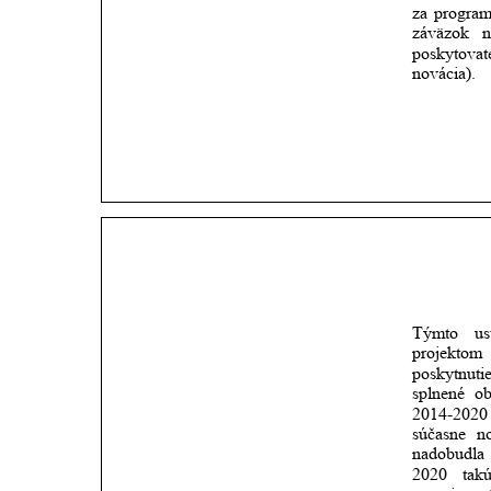
za
progra
záväzok
n
poskytovat
novácia).
Týmto
us
projektom
poskytnuti
splnené
o
2014-2020
súčasne
n
nadobudla
2020
takú