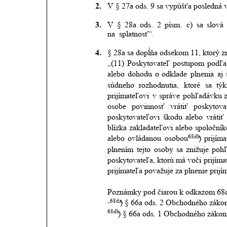
2.
V § 27a ods. 9 sa vypúšťa posledná v
3.
V
§
28a
ods.
2
písm.
c)
sa
slová
na  splatnosť“.  
4.
§ 28a sa dopĺňa odsekom 11, ktorý zn
„(11)
Poskytovateľ
postupom
podľa
alebo
dohodu
o
odklade
plnenia
aj
súdneho
rozhodnutia,
ktoré
sa
týk
prijímateľovi
v
správe
pohľadávku
osobe
povinnosť
vrátiť
poskytova
poskytovateľovi
škodu
alebo
vrátiť
blízka
zakladateľovi
alebo
spoločník
68db
alebo
ovládanou
osobou
)
prijíma
plnením
tejto
osoby
sa
znižuje
poh
poskytovateľa,
ktorú
má
voči
prijíma
prijímateľa považuje za plnenie prijím
Poznámky pod čiarou k odkazom 68d
„68da
) § 66a ods. 2 Obchodného záko
68db
) § 66a ods. 1 Obchodného zákon