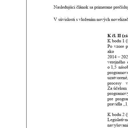
Nasledujúci článok sa primerane prečísluj
V súvislosti s vložením nových noveliza
K čl. II (z
K bodu 1 (
Po
vzore
p
ako
2014
–
202
verejného
o 1,5
náso
programov
uzatvorené
procesy
v
Za účelom
programov
pre
progr
pravidla „1
K bodu 2 (
Legislatívn
navyšovan