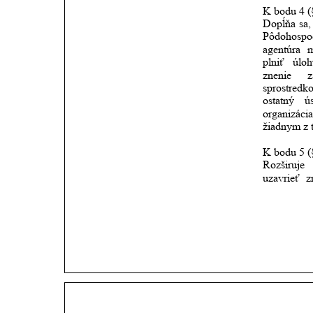
K bodu 4 (
Dopĺňa
sa,
Pôdohospo
agentúra
plniť
úlo
znenie
z
sprostredk
ostatný
ú
organizácia
žiadnym z t
K bodu 5 (
Rozširuje 
uzavrieť
z