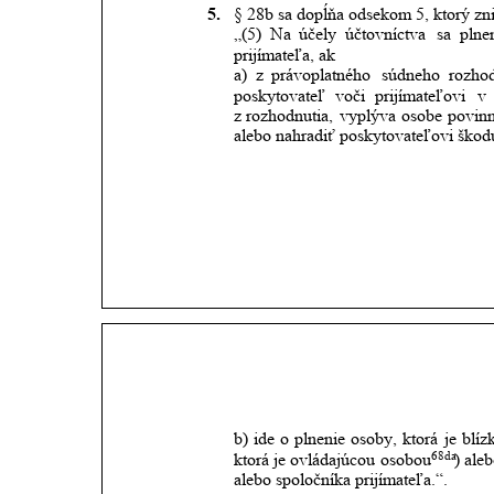
5.
§ 28b sa dopĺňa odsekom 5, ktorý zni
„(5)
Na
účely
účtovníctva
sa
plne
prijímateľa, ak
a)
z
právoplatného
súdneho
rozhod
poskytovateľ
voči
prijímateľovi
v
z rozhodnutia,
vyplýva
osobe
povin
alebo nahradiť poskytovateľovi škod
b)
ide
o
plnenie
osoby,
ktorá
je
blíz
68da
ktorá
je
ovládajúcou
osobou
)
aleb
alebo spoločníka prijímateľa.“.