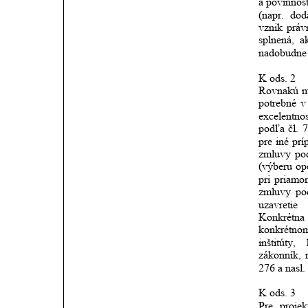
a povinnost
(napr.
dod
vznik
práv
splnená,
a
nadobudne 
K ods. 2 
Rovnakú
m
potrebné
v
excelentnos
podľa
čl.
7
pre
iné
prí
zmluvy
po
(výberu
op
pri
priamo
zmluvy
po
uzavretie
Konkrétna
konkrétno
inštitúty,
zákonník,
276 a nasl
K ods. 3
Pre
projek