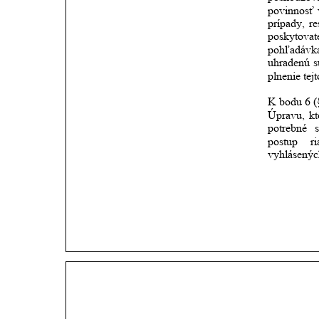
povinnosť
prípady,
re
poskytovat
pohľadávk
uhradenú
plnenie tej
K bodu 6 (§
Úpravu,
kt
potrebné
postup
r
vyhlásenýc