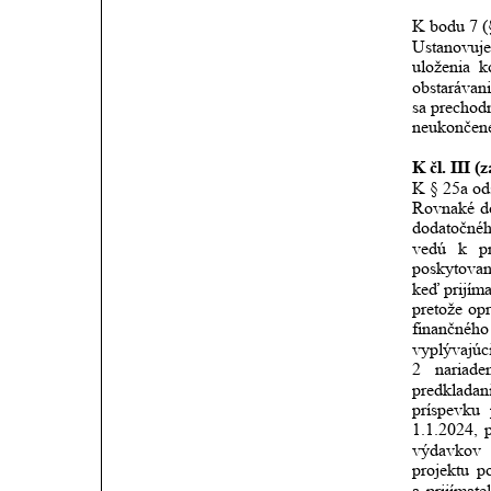
K bodu 7 (
Ustanovuj
uloženia
k
obstarávani
sa precho
neukončené
K čl. III (
K § 25a od
Rovnaké
d
dodatočné
vedú
k
p
poskytovan
keď
prijím
pretože
op
finančného
vyplývajúc
2
nariade
predkladan
príspevku
1.1.2024,
výdavkov
projektu
p
a
prijímat