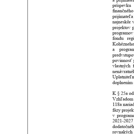
príspevku
finančného
prijímateľa
najneskôr
projektov
programov
fondu
reg
Kohézneh
a
progra
predvstupo
povinnosť
vlastných
nenávratné
Uplatniteľ
doplnením 
K § 25a od
Vzhľadom
118a
naria
fázy
projek
v
program
2021-2027
dodatočné
rovnakých