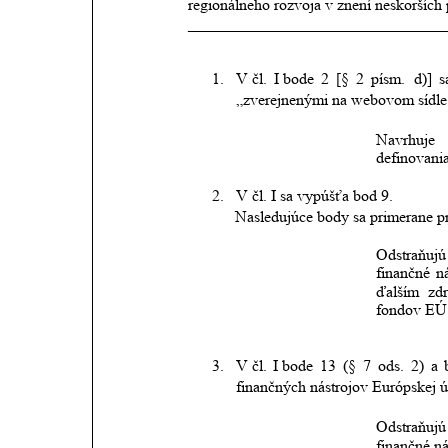
regionálneho rozvoja v znení neskorších 
________________________________
1.
V čl.
I bode
2
[§
2
písm.
d)]
s
„zverejnenými na webovom sídle 
Navrhuje
definovani
2.
V čl. I sa vypúšťa bod 9.
Nasledujúce body sa primerane pr
Odstraňujú
finančné
n
ďalším
zd
fondov EÚ,
3.
V čl.
I bode
13
(§
7
ods.
2)
a
finančných nástrojov Európskej ú
Odstraňujú 
finančné n