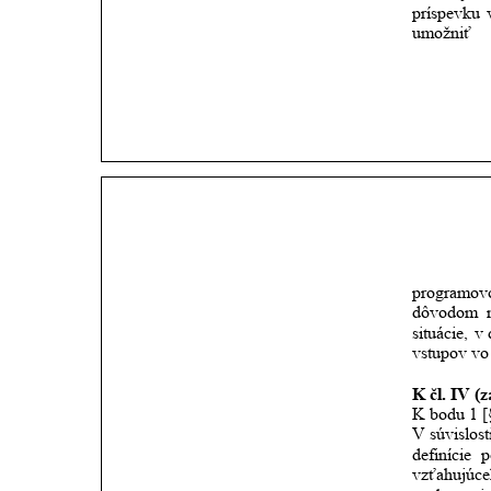
príspevku
umožniť
programo
dôvodom
situácie,
v 
vstupov vo
K čl. IV (z
K bodu 1 [§
V súvislost
definície
p
vzťahujúc