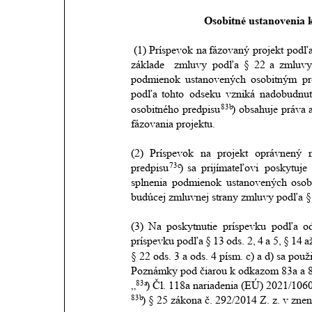
Osobitné ustanovenia 
 (1)
Príspevok
na
fázovaný
projekt
podľ
základe 
zmluvy
podľa
§
22
a
zmluv
podmienok
ustanovených
osobitným
pr
podľa
tohto
odseku
vzniká
nadobudnu
83b
osobitného
predpisu
)
obsahuje
práva
fázovania projektu.
(2)
Príspevok
na
projekt
oprávnený
73c
predpisu
)
sa
prijímateľovi
poskytuje
splnenia
podmienok
ustanovených
osob
budúcej zmluvnej strany zmluvy podľa §
(3)
Na
poskytnutie
príspevku
podľa
o
príspevku
podľa
§
13
ods.
2,
4
a
5,
§
14
a
§ 22 ods. 3 a ods. 4 písm. c) a d) sa použ
Poznámky pod čiarou k odkazom 83a a 8
83a
„
) Čl. 118a nariadenia (EÚ) 2021/1060
83b
) § 25 zákona č. 292/2014 Z. z. v znen