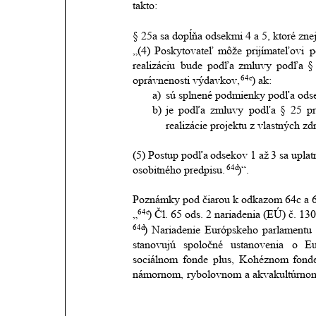
takto:
§ 25a sa dopĺňa odsekmi 4 a 5, ktoré znej
„(4)
Poskytovateľ
môže
prijímateľovi
p
realizáciu
bude
podľa
zmluvy
podľa
§
64c
oprávnenosti výdavkov,
) ak:
a)
sú splnené podmienky podľa odse
b)
je
podľa
zmluvy
podľa
§
25
pr
realizácie projektu z vlastných zd
(5)
Postup
podľa
odsekov
1
až
3
sa
uplat
64d
osobitného predpisu.
)“.
Poznámky pod čiarou k odkazom 64c a 6
64c
„
) Čl. 65 ods. 2 nariadenia (EÚ) č. 13
64d
)
Nariadenie
Európskeho
parlamentu
stanovujú
spoločné
ustanovenia
o
E
sociálnom
fonde
plus,
Kohéznom
fond
námornom,
rybolovnom
a
akvakultúrno