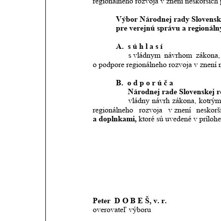
regionálneho rozvoja v znení neskorších 
Výbor Národnej rady Slovenske
pre verejnú správu a regionáln
A.  s ú h l a s í
                  s vládnym
návrhom
zákona,
o podpore regionálneho rozvoja v znení n
B.  o d p o r ú č a
Národnej rade Slovenskej r
                  vládny
návrh
zákona,
kotrý
regionálneho
rozvoja
v znení
neskorš
a doplnkami, 
ktoré sú uvedené v prílohe
                                                            
Peter  D O B E Š, v. r. 
overovateľ výboru                                        