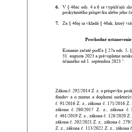
6.
V
§
46ac
ods.
4
a 6
sa
vypúšťajú
sl
poskytnutého príspevku alebo jeho ča
7.
Za § 46aj sa vkladá § 46ak, ktorý vrá
Prechodné ustanovenie 
Konanie začaté podľa § 27a ods. 5, §
31. augusta 2023 a právoplatne neuk
účinného od 1. septembra 2023.“.
Zákon
č.
292/2014
Z.
z.
o
príspevku
pos
fondov
a
o
zmene
a
doplnení
niektorýc
č. 91/2016
Z.
z.,
zákona
č. 171/2016
Z.
zákona
č. 280/2017
Z.
z.,
zákona
č.
č. 461/2019
Z.
z.,
zákona
č. 128/2020
Z.
zákona
č. 202/2021
Z.
z.,
zákona
č. 279
Z.
z.,
zákona
č. 113/2022
Z.
z.,
zákona