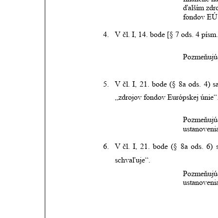
ďalším zdr
fondov EÚ,
4.
V čl. I, 14. bode [§ 7 ods. 4 pís
Pozmeňujúc
5.
V čl.
I,
21.
bode
(§
8a
ods.
4)
s
„zdrojov fondov Európskej únie“
Pozmeňujú
ustanovenia
6.
V čl.
I,
21.
bode
(§
8a
ods.
6)
schvaľuje“.
Pozmeňujú
ustanovenia