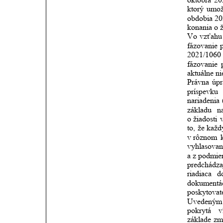
ktorý
umož
obdobia
20
konania o ž
Vo
vzťahu
fázovanie
2021/1060
fázovanie
aktuálne ni
Právna
úpr
príspevku
nariadenia
základu
n
o žiadosti
to,
že
každ
v rôznom
vyhlasova
a z podmie
predchádza
riadiaca
d
dokumentá
poskytovat
Uvedeným
pokrytá
v
základe
zm