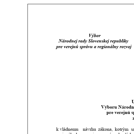
                           Výbor
  Národnej rady Slovenskej republiky
pre verejnú správu a regionálny rozvoj
                
              
U
Výboru Národne
pre verejnú s
k vládnemu 
návrhu
zákona,
kotrým
s