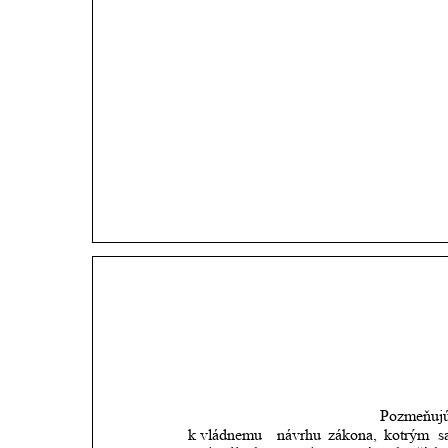
Pozmeňujú
k vládnemu 
návrhu
zákona,
kotrým
s