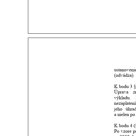
ustanoveni
(odvádza).
K bodu 3 §
Úprava
z
výkladu.
nezaplaten
jeho
úhra
a nielen po
K bodu 4 (
Po
vzore
p