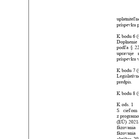
uplatniteľn
príspevku 
K bodu 6 (
Doplnenie
podľa
§
2
upravuje
príspevku 
K bodu 7 (
Legislatívn
predpis.
K bodu 8 (§
K ods. 1
S
cieľom
z program
(EÚ)
2021
fázovania
fázovania
októbra
20