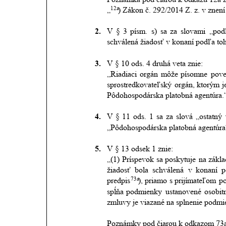
12a
„
) Zákon č. 292/2014 Z. z. v znení
2.
V
§
3
písm.
s)
sa
za
slovami
„pod
schválená žiadosť v konaní podľa to
3.
V § 10 ods. 4 druhá veta znie:
„Riadiaci
orgán
môže
písomne
pove
sprostredkovateľský
orgán,
ktorým
j
Pôdohospodárska platobná agentúra.“
4.
V
§
11
ods.
1
sa
za
slová
„ostatný
„Pôdohospodárska platobná agentúra
5.
V § 13 odsek 1 znie:
„(1)
Príspevok
sa
poskytuje
na
zákla
žiadosť
bola
schválená
v
konaní
p
73a
predpis
),
priamo
s
prijímateľom
p
spĺňa
podmienky
ustanovené
osobi
zmluvy je viazané na splnenie podm
Poznámky pod čiarou k odkazom 73a 