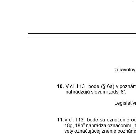
zdravotný
10.
V čl.
I 13.
bode
(§
6a)
v pozná
nahrádzajú slovami „ods. 8“.
Legislatí
11.
V čl.
I 13.
bode
sa
označenie
o
18g,
18h“
nahrádza
označením
„
vety označujúcej znenie poznámo