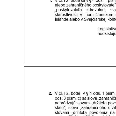
1.
V čl.
I 2.
bode
sa
v
§
4
ods.
1
písm
alebo
zahraničného
poskytovate
„poskytovateľa
zdravotnej
sta
starostlivosti
v
inom
členskom
Islande alebo v Švajčiarskej konfe
Legislatí
neexistuj
2.
V čl.
I 2.
bode 
v
§
4
ods.
1
písm.
ods.
3
písm.
c)
sa
slová
„zahrani
nahrádzajú
slovami
„držiteľa
pov
štáte“,
slová
„zahraničného
drži
slovami
„držiteľa
povolenia
na