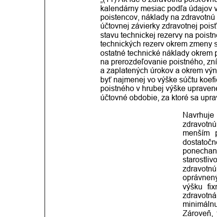
kalendárny mesiac podľa údajov v 
poistencov, náklady na zdravotnú s
účtovnej závierky zdravotnej poisť
stavu technickej rezervy na poist
technických rezerv okrem zmeny s
ostatné technické náklady okrem p
na prerozdeľovanie poistného, zní
a zaplatených úrokov a okrem výn
byť najmenej vo výške súčtu koef
poistného v hrubej výške upraven
účtovné obdobie, za ktoré sa upra
Navrhuje
zdravotnú
menším
dostatočn
ponechan
starostlivo
zdravotnú
oprávnen
výšku
fi
zdravotná
minimáln
Zároveň,