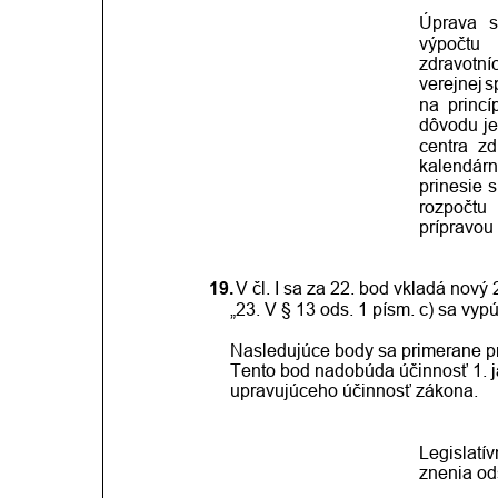
Úprava
výpočtu
zdravotní
verejnej
s
na
princí
dôvodu
j
centra
zd
kalendár
prinesie
s
rozpočtu
prípravou
19.
V čl. I sa za 22. bod vkladá nový 2
„23. V § 13 ods. 1 písm. c) sa vyp
Nasledujúce body sa primerane pre
Tento bod nadobúda účinnosť 1. ja
upravujúceho účinnosť zákona. 
Legislatí
znenia od