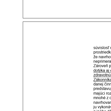
súvislosť
prostriedk
že navrho
neprimera
Zároveň pl
dotýka aj
zdravotnú
Zákonník
danej čin
predstavu
majúci ro
mnohé z d
navrhovan
ju vykoná