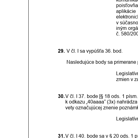
poisťovň
aplikácie
elektroni
v súčasno
iným
org
č. 580/200
29.
 V čl. I sa vypúšťa 36. bod.
Nasledujúce body sa primerane p
Legislatí
zmien v z
30.
V čl.
I 37.
bode
[§
18
ods.
1
písm.
k
odkazu
„40aaaa“
(3x)
nahrádza
vety označujúcej znenie poznámk
Legislatí
31.
V čl.
I 40.
bode
sa
v
§
20
ods.
1
p