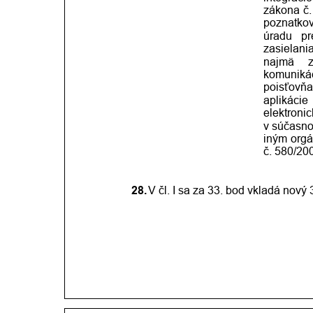
zákona
č.
poznatko
úradu
pr
zasielani
najmä
komuniká
poisťovň
aplikácie
elektroni
v súčasno
iným
org
č. 580/200
28.
V čl. I sa za 33. bod vkladá nový 3