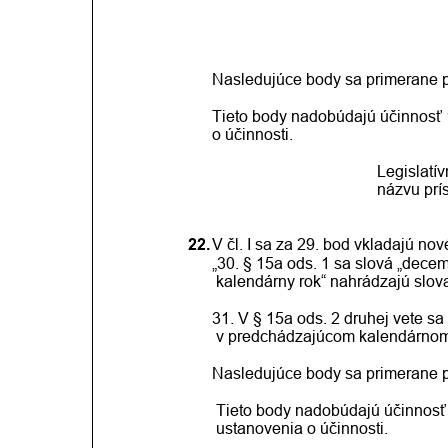
Nasledujúce body sa primerane p
Tieto body nadobúdajú účinnosť 1
o účinnosti.
Legislatí
názvu prí
22.
V čl. I sa za 29. bod vkladajú nov
„30. § 15a ods. 1 sa slová „dece
kalendárny rok“ nahrádzajú slov
31. V § 15a ods. 2 druhej vete sa 
v predchádzajúcom kalendárnom 
Nasledujúce body sa primerane pr
Tieto body nadobúdajú účinnosť
ustanovenia o účinnosti.