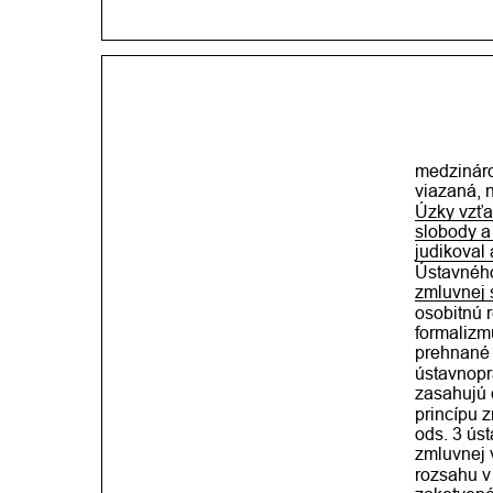
medzináro
viazaná, 
Úzky vzťa
slobody a
judikoval
Ústavného
zmluvnej 
osobitnú r
formalizm
prehnané 
ústavnopr
zasahujú 
princípu z
ods. 3 úst
zmluvnej 
rozsahu v