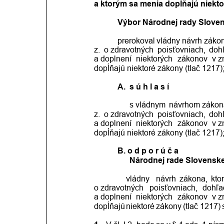
a ktorým sa menia dopĺňajú niekt
Výbor Národnej rady Sloven
prerokoval
vládny
návrh
zákon
z.
o zdravotných
poisťovniach,
doh
a doplnení
niektorých
zákonov
v z
dopĺňajú niektoré zákony (tlač 1217)
A.  s ú h l a s í
      s vládnym
návrhom
zákon
z.
o zdravotných
poisťovniach,
doh
a doplnení
niektorých
zákonov
v z
dopĺňajú niektoré zákony (tlač 1217)
B. o d p o r ú č a
Národnej rade Slovenske
                vládny
návrh
zákona,
kto
o zdravotných
poisťovniach,
dohľa
a doplnení
niektorých
zákonov
v z
dopĺňajú
niektoré
zákony
(tlač
1217)