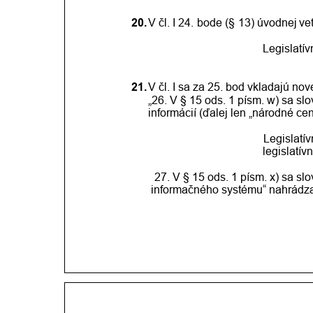
20.
V čl.
I 24.
bode
(§
13)
úvodnej
ve
Legislatí
21.
V čl. I sa za 25. bod vkladajú nov
„26. V § 15 ods. 1 písm. w) sa s
informácií (ďalej len „národné c
Legislatí
legislatív
27. V § 15 ods. 1 písm. x) sa s
informačného systému“ nahrádzaj