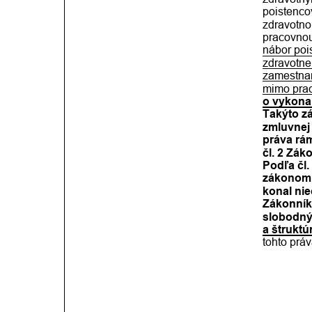
poistencov
zdravotno
pracovnou
nábor poi
zdravotnej
zamestnan
mimo prac
o vykona
Takýto z
zmluvnej 
práva rám
čl. 2 Zák
Podľa čl.
zákonom 
konal nie
Zákonník
slobodný
a štruktú
tohto práv