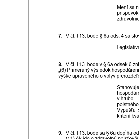
Mení
sa
n
príspevok
zdravotníc
7.
V čl. I 13. bode § 6a ods. 4 sa s
Legislatí
8.
V čl. I 13. bode v § 6a odsek 6 zn
„(6) Primeraný výsledok hospodáreni
výške upraveného o vplyv prerozdeľo
Stanovuj
hospodár
v hrubej
poistného
Vypúšťa
kritérií kva
9.
V čl. I 13. bode sa § 6a dopĺňa o
„(11) Ak ide o zdravotnú poisťovň