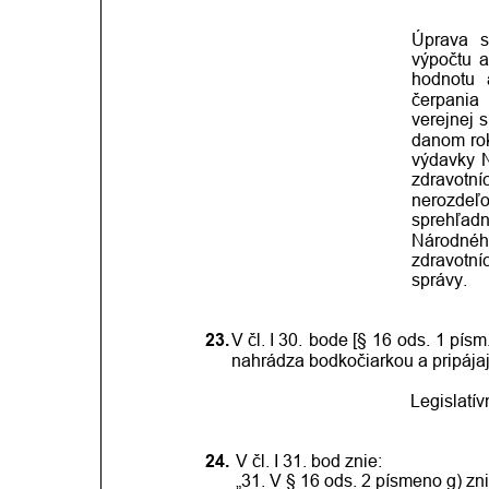
Úprava
výpočtu
hodnotu
čerpania
verejnej
s
danom
ro
výdavky
zdravotní
nerozdeľo
sprehľadn
Národnéh
zdravotní
správy.
23.
V čl.
I 30.
bode
[§
16
ods.
1
písm
nahrádza bodkočiarkou a pripájaj
Legislatí
24.
 V čl. I 31. bod znie: 
„31. V § 16 ods. 2 písmeno g) zni