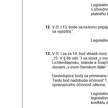
Legislatí
s pôvodn
platného 
12.
V čl.
I 13.
bode
sa
na
konci
pripá
sa vypúšťa.“.
Legislatí
13.
V čl. I sa za 14. bod vkladá nový 
„15. 
V § 6b ods. 3 sa slová „v i
Lichtenštajnsku, Islande a Švajči
slovami „v inom členskom štáte“.
Nasledujúce body sa primerane p
Tento bod nadobúda účinnosť 1. 
upravujúceho účinnosť zákona. 
Legislatí
legislatív
konfliktu 