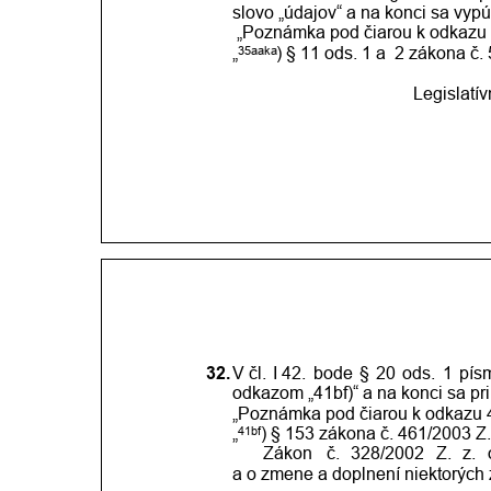
slovo „údajov“ a na konci sa vypúš
 „Poznámka pod čiarou k odkazu 
35aaka
„
) § 11 ods. 1 a  2 zákona č. 
Legislatí
32.
V čl.
I 42.
bode
§
20
ods.
1
pís
odkazom „41bf)“ a na konci sa prip
„Poznámka pod čiarou k odkazu 4
41bf
„
) § 153 zákona č. 461/2003 Z.
       Zákon
č.
328/2002
Z.
z.
a o zmene a doplnení niektorých 