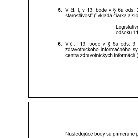
5.
V
čl.
I,
v
13.
bode
v
§
6a
ods.
starostlivosť“)“ vkladá čiarka a s
Legislatí
odseku 11
6.
V čl.
I 13.
bode
v
§
6a
ods.
3
zdravotníckeho
informačného
sy
centra zdravotníckych informácií 
Nasledujúce body sa primerane p