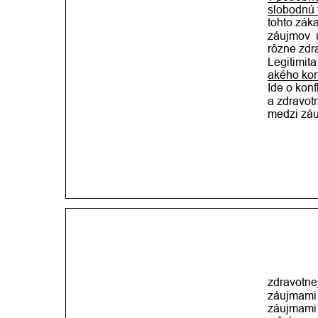
slobodnú 
tohto zák
záujmov
rôzne zdra
Legitimita
akého kon
Ide o konf
a zdravotn
medzi záu
zdravotne
záujmami 
záujmami 