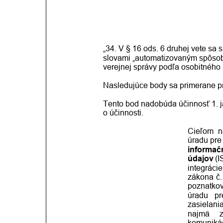
„34. V § 16 ods. 6 druhej vete sa 
slovami „automatizovaným spôsob
verejnej správy podľa osobitného
Nasledujúce body sa primerane pr
Tento bod nadobúda účinnosť 1. j
o účinnosti.
Cieľom
n
úradu
pre
informač
údajov
 (I
integrácie
zákona
č.
poznatko
úradu
pr
zasielani
najmä
komuniká