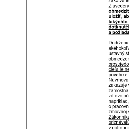
zakotvené 
Z uvedený
obmedziť
uložiť, a
takýchto
dotknutéh
a požiad
Dodržanie
akéhokoľv
ústavný s
obmedzení
prostriedo
cieľa je 
povahe a 
Navrhovan
zakazuje v
zamestnan
zdravotnú
napríklad
o pracovne
zmluvnej 
Zákonníka
priznávaj
v potrebn