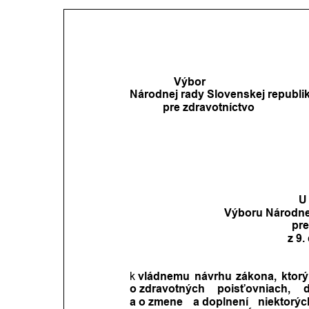
                Výbor 
Národnej rady Slovenskej republi
            pre zdravotníctvo
U 
Výboru Národnej
pre
z 9
k
 vládnemu
návrhu
zákona,
ktor
o zdravotných
poisťovniach,
a o zmene
a doplnení
niektorýc