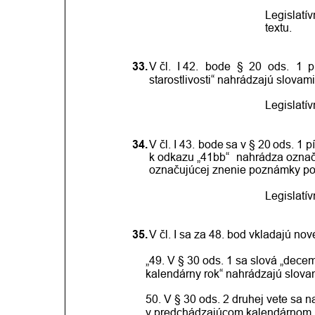
Legislatí
textu.
33.
V čl.
I 42.
bode
§
20
ods.
1
p
starostlivosti“ nahrádzajú slovami
Legislatí
34.
V čl.
I 43.
bode
sa
v
§
20
ods.
1
p
k
odkazu
„41bb“ 
nahrádza
ozna
označujúcej znenie poznámky po
Legislatí
35.
V čl. I sa za 48. bod vkladajú nov
„49. V § 30 ods. 1 sa slová „dece
kalendárny rok“ nahrádzajú slova
50. V § 30 ods. 2 druhej vete sa na
v predchádzajúcom kalendárnom r