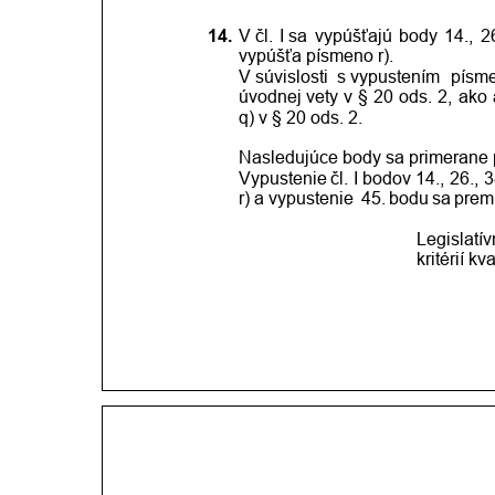
14.
V čl.
I sa
vypúšťajú
body
14.,
26
vypúšťa písmeno r). 
V súvislosti
s vypustením
písm
úvodnej
vety
v
§
20
ods.
2,
ako
q) v § 20 ods. 2. 
Nasledujúce body sa primerane p
Vypustenie
čl.
I bodov
14.,
26.,
3
r)
a vypustenie 
45.
bodu
sa
prem
Legislatí
kritérií kva