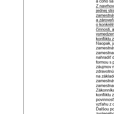
a čoho sa
Z navrhov
jednej st
zamestnáv
a zároveň
o konkrét
činnosti, 
vymedzen
konfliktu
Naopak, j
zamestnáv
zamestnan
nahradiť 
formou s 
záujmov n
zdravotnú
na základ
zamestnáv
zamestnan
Zákonníka
konfliktu
povinnosť
vzťahu z 
Ďalšou po
zvoleného