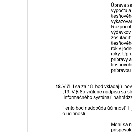
Úprava sa
výpočtu a
tiesňovéh
vykazovani
Rozpočet 
výdavkov 
zosúladiť
tiesňovéh
rok v jed
roky. Úpr
prípravy 
tiesňovéh
prípravou
18.
V čl. I sa za 18. bod vkladajú  no
„19. V § 8b vrátane nadpisu sa s
informačného systému“ nahrádzaj
Tento bod nadobúda účinnosť 1. 
o účinnosti.
Mení
sa
n
príspevok