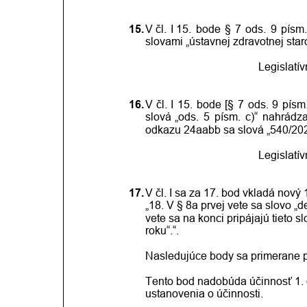
15.
V čl.
I 15.
bode
§
7
ods.
9
písm.
slovami „ústavnej zdravotnej staros
Legislatí
16.
V
čl.
I
15.
bode
[§
7
ods.
9
písm
slová
„ods.
5
písm.
c)“
nahrádza
odkazu 24aabb sa slová „540/2021
Legislatí
17.
V čl. I sa za 17. bod vkladá nový 1
„18. V § 8a prvej vete sa slovo „
vete sa na konci pripájajú tieto
roku“.“.
Nasledujúce body sa primerane p
Tento bod nadobúda účinnosť 1. 
ustanovenia o účinnosti.