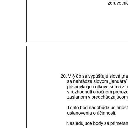
zdravotníc
20. V § 8b sa vypúšťajú slová „na
sa nahrádza slovom „januára“ 
príspevku je celková suma z 
v rozhodnutí o ročnom preroz
zaslanom v predchádzajúcom 
Tento bod nadobúda účinnosť 
ustanovenia o účinnosti.
    Nasledujúce body sa primeran