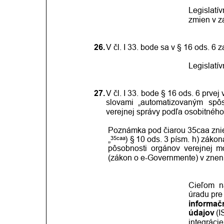
Legislatí
zmien v z
26.
V čl. I 33. bode sa v § 16 ods. 6 z
Legislatí
27.
V čl.
I 33.
bode
§
16
ods.
6
prvej
slovami
„automatizovaným
spô
verejnej správy podľa osobitného
Poznámka pod čiarou 35caa zni
35caa
„
)
§
10
ods.
3
písm.
h)
zákon
pôsobnosti
orgánov
verejnej
m
(zákon o e-Governmente) v znení
Cieľom
n
úradu
pre
informač
údajov
 (I
integrácie