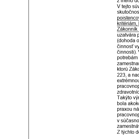
z iného d
V tejto sú
skutočnos
poistenco
kritériám,
Zákonník 
uzatvára 
(dohoda o 
činnosť v
činnosti).
potrebám 
zamestnan
ktorú Zák
223, a na
extrémnou
pracovnop
zdravotní
Takýto vý
bola akok
praxou ná
pracovnop
v súčasno
zamestnáv
Z týchto 