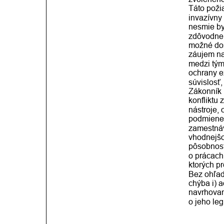
Táto poži
invazívny
nesmie by
zdôvodnen
možné dos
záujem na
medzi tým
ochrany e
súvislosť,
Zákonník 
konfliktu
nástroje, 
podmienen
zamestnáv
vhodnejšo
pôsobnosť
o prácac
ktorých p
Bez ohľad
chýba i) a
navrhovan
o jeho leg