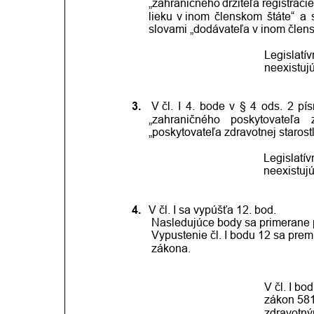
„zahraničného
držiteľa
registrácie
lieku
v inom
členskom
štáte“
a
slovami „
dodávateľa v inom člens
Legislatí
neexistuj
3.
 V čl.
I
4.
bode
v
§
4
ods.
2
pí
„zahraničného
poskytovateľa
„poskytovateľa zdravotnej starostl
Legislatí
neexistuj
4.
V čl. I sa vypúšťa 12. bod.
Nasledujúce body sa primerane p
Vypustenie čl. I bodu 12 sa prem
zákona.  
V čl. I b
zákon 581
zdravotný