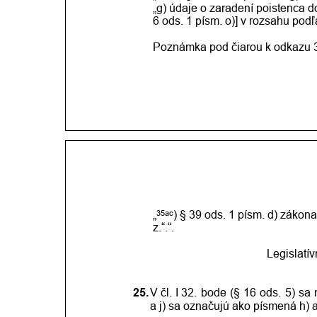
„g) údaje o zaradení poistenca 
6 ods. 1 písm. o)] v rozsahu pod
Poznámka pod čiarou k odkazu 3
35ac
„
) § 39 ods. 1 písm. d) zákona 
z.“.“.
Legislatí
25.
V čl.
I 32.
bode
(§
16
ods.
5)
sa
a j) sa označujú ako písmená h) a 