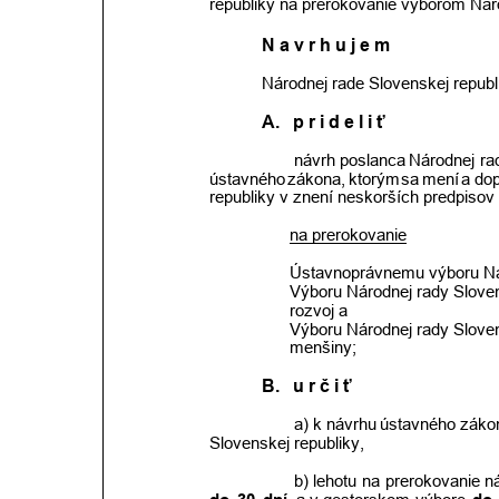
republiky na prerokovanie výborom Náro
N a v r h u j e m
Národnej rade Slovenskej republ
A.
 p r i d e l i ť
 návrh
poslanca
Národnej
ra
ústavného
zákona,
ktorým
sa
mení
a do
republiky v znení neskorších predpisov
na prerokovanie
Ústavnoprávnemu výboru Nár
Výboru Národnej rady Slovens
rozvoj a
Výboru Národnej rady Sloven
menšiny;
B.
 u r č i ť
a)
k návrhu
ústavného
záko
Slovenskej republiky, 
 b)
lehotu
na
prerokovanie
n