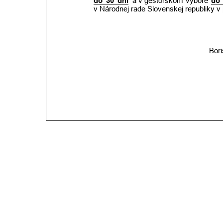
do
30
dní
a v gestorskom
výbore
do
v Národnej rade Slovenskej republiky v 
Boris