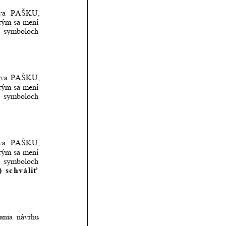
va
PAŠKU, 
rým
sa
mení 
symboloch 
ava
PAŠKU, 
rým
sa
mení 
symboloch 
va
PAŠKU, 
rým
sa
mení 
symboloch 
)
schváliť 
ania
návrhu 