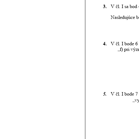
3.
V čl. I sa bod
Nasledujúce bo
4.
V čl. I bode 6
„f) pri v
5.
V čl. I bode 7
„v