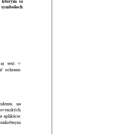
ktorým
sa 
h
symboloch 
aj
text
v 
iť
ochranu 
zidenta,
na 
lovenských 
ka
aplikácie 
onkrétnym 