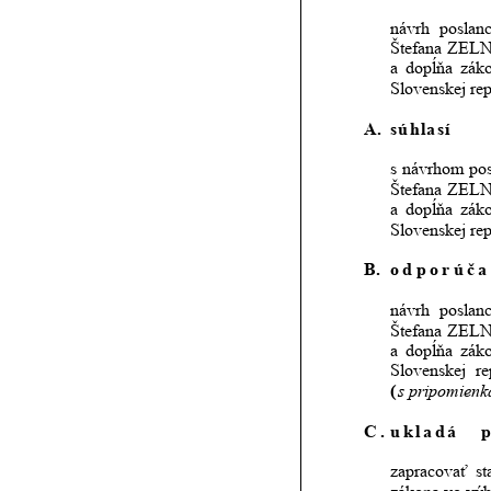
návrh
poslan
Štefana
ZELN
a
dopĺňa
zák
Slovenskej rep
A.  
súhlasí
s
návrhom
po
Štefana
ZELN
a
dopĺňa
zák
Slovenskej rep
B. 
odporúča
návrh
poslan
Štefana
ZELN
a
dopĺňa
zák
Slovenskej
re
(
s pripomienk
C.
ukladá   
p
zapracovať
st