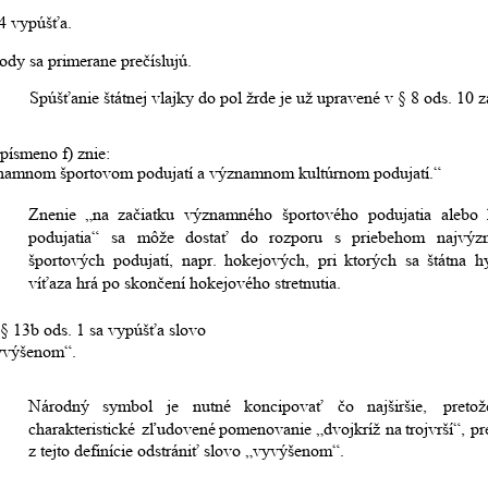
 4 vypúšťa.
dy sa primerane prečíslujú.
Spúšťanie štátnej vlajky do pol žrde je už upravené v § 8 ods. 10 
 písmeno f) znie:
ýznamnom športovom podujatí a významnom kultúrnom podujatí.“
Znenie
„na
začiatku
významného
športového
podujatia
alebo
podujatia“
sa
môže
dostať
do
rozporu
s
priebehom
najvýz
športových
podujatí,
napr.
hokejových,
pri
ktorých
sa
štátna
h
víťaza hrá po skončení hokejového stretnutia.
 § 13b ods. 1 sa vypúšťa slovo 
yvýšenom“. 
Národný
symbol
je
nutné
koncipovať
čo
najširšie,
pretož
charakteristické
zľudovené
pomenovanie
„dvojkríž
na
trojvrší“,
pr
z tejto definície odstrániť slovo „vyvýšenom“.