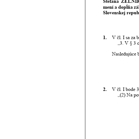
Štefana
ZELNÍ
mení
a
dopĺňa
zá
Slovenskej republ
1.
V čl. I sa za
„3. V § 3 
Nasledujúce b
2.
V čl. I bode 3
„(2) Na po