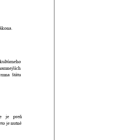
zákona.
kultúrneho 
namnejších 
ymna
štátu 
e
je
preň 
eto
je
nutné 