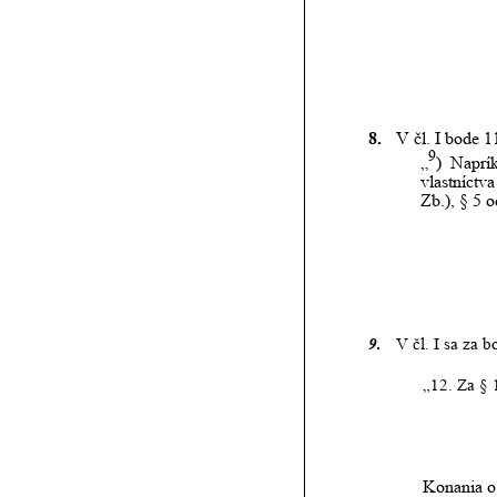
8.
V čl. I bode 
9
„
)
Naprík
vlastníctva
Zb.), § 5 
9.
V čl. I sa za 
„12. Za § 
Konania o 