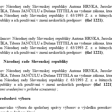
cov
Národnej
rady
Slovenskej
republiky
Antona
HRNKA,
Jarosla
ÍKA,
Tibora
JANČULU
a
Dušana
TITTELA
na
vydanie
zákona,
kto
on
Národnej
rady
Slovenskej
republiky
č.
63/1993
Z.
z.
o
štátnych
ubliky a ich používaní v znení neskorších predpisov 
(tlač 1221)
;
slancov
Národnej
rady
Slovenskej
republiky
Antona
HRNKA,
Jarosl
ÍKA,
Tibora
JANČULU
a
Dušana
TITTELA
na
vydanie
zákona,
kto
on
Národnej
rady
Slovenskej
republiky
č.
63/1993
Z.
z.
o
štátnych
ubliky a ich používaní v znení neskorších predpisov 
(tlač 1221)
;
  
Národnej  rade  Slovenskej  republiky 
cov
Národnej
rady
Slovenskej
republiky
Antona
HRNKA,
Jarosla
ÍKA,
Tibora
JANČULU
a
Dušana
TITTELA
na
vydanie
zákona,
kto
on
Národnej
rady
Slovenskej
republiky
č.
63/1993
Z.
z.
o
štátnych
publiky
a
ich
používaní
v
znení
neskorších
predpisov
(tlač
1221
ami uvedenými v prílohe uznesenia)
;
redsedovi  výboru 
anovisko
výboru
do
spoločnej
správy
výborov
o
výsledku
prerokov