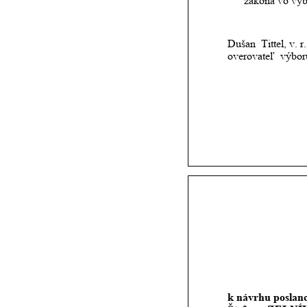
zákona vo výb
Dušan  Tittel, v. r.
overovateľ  výbor
k
návrhu
poslan