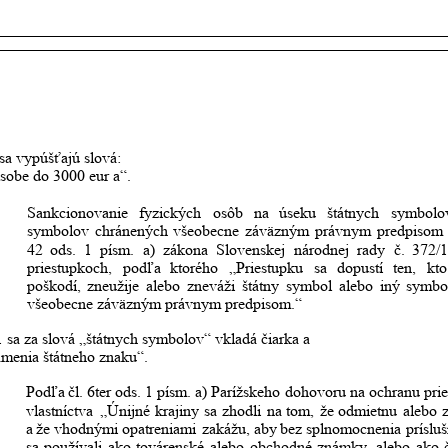
 sa vypúšťajú slová: 
osobe do 3000 eur a“.
Sankcionovanie
fyzických
osôb
na
úseku
štátnych
symbolo
symbolov
chránených
všeobecne
záväzným
právnym
predpisom
42
ods.
1
písm.
a)
zákona
Slovenskej
národnej
rady
č.
372/
priestupkoch,
podľa
ktorého
„Priestupku
sa
dopustí
ten,
kto
poškodí,
zneužije
alebo
zneváži
štátny
symbol
alebo
iný
symbo
všeobecne záväzným právnym predpisom.“
1 sa za slová „štátnych symbolov“ vkladá čiarka a 
amenia štátneho znaku“.
Podľa
čl.
6ter
ods.
1
písm.
a)
Parížskeho
dohovoru
na
ochranu
pri
vlastníctva
„Únijné
krajiny
sa
zhodli
na
tom,
že
odmietnu
alebo
a
že
vhodnými
opatreniami
zakážu,
aby
bez
splnomocnenia
príslu
sa
používali
ako
továrenské
alebo
obchodné
známky,
alebo
ako