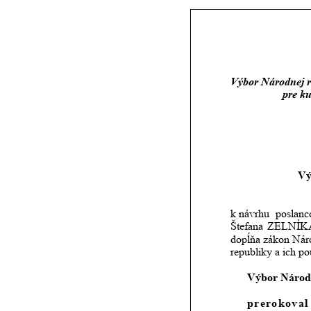
Výbor Národnej r
       pre 
Vý
k návrhu
poslanc
Štefana
ZELNÍK
dopĺňa
zákon
Nár
republiky a ich po
Výbor Národn
prerokoval