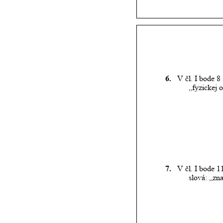
6.
V čl. I bode 8
„fyzickej 
7.
V čl. I bode 1
slová: „zn