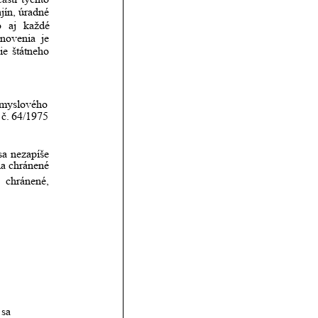
jín,
úradné 
o
aj
každé 
anovenia
je 
ie
štátneho 
emyslového 
č.
64/1975 
sa
nezapíše 
ia
chránené 
chránené, 
sa 