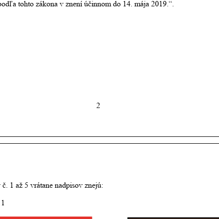
odľa tohto zákona v znení účinnom do 14. mája 2019.“.
2
 č. 1 až 5 vrátane nadpisov znejú:
 1