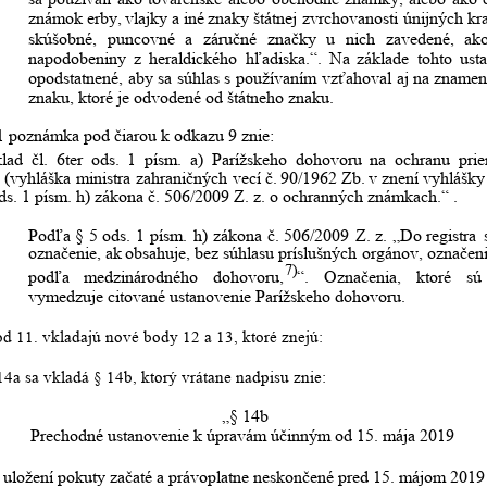
známok
erby,
vlajky
a
iné
znaky
štátnej
zvrchovanosti
únijných
kra
skúšobné,
puncovné
a
záručné
značky
u
nich
zavedené,
ak
napodobeniny
z
heraldického
hľadiska.“.
Na
základe
tohto
ust
opodstatnené,
aby
sa
súhlas
s
používaním
vzťahoval
aj
na
znamen
znaku, ktoré je odvodené od štátneho znaku.
11 poznámka pod čiarou k odkazu 9 znie:
lad
čl.
6ter
ods.
1
písm.
a)
Parížskeho
dohovoru
na
ochranu
pri
(vyhláška
ministra
zahraničných
vecí
č.
90/1962
Zb.
v
znení
vyhlášky
ods. 1 písm. h) zákona č. 506/2009 Z. z. o ochranných známkach.“ .
Podľa
§
5
ods.
1
písm.
h)
zákona
č.
506/2009
Z.
z.
„Do
registra
označenie,
ak
obsahuje,
bez
súhlasu
príslušných
orgánov,
označen
7)
podľa
medzinárodného
dohovoru,
“.
Označenia,
ktoré
sú
vymedzuje citované ustanovenie Parížskeho dohovoru.
bod 11. vkladajú nové body 12 a 13, ktoré znejú: 
14a sa vkladá § 14b, ktorý vrátane nadpisu znie:
„§ 14b
Prechodné ustanovenie k úpravám účinným od 15. mája 2019
uložení pokuty začaté a právoplatne neskončené pred 15. májom 2019 