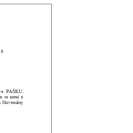
18
va
PAŠKU, 
m
sa
mení
a 
h
Slovenskej 