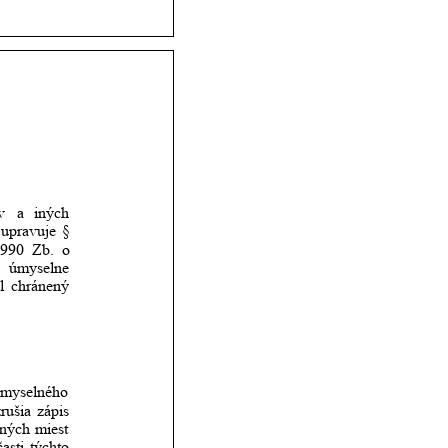
v
a
iných 
upravuje
§ 
1990
Zb.
o 
úmyselne 
l
chránený 
emyselného 
zrušia
zápis 
šných
miest 
časti
týchto 