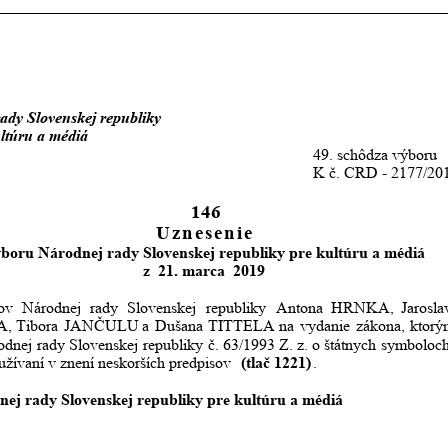
ady Slovenskej republiky
kultúru a médiá
 49. schôdza výboru
 K č. CRD - 2177/20
146
Uznesenie
boru Národnej rady Slovenskej republiky pre kultúru a médiá
z  21. marca  2019  
ov
Národnej
rady
Slovenskej
republiky
Antona
HRNKA,
Jarosla
A,
Tibora
JANČULU
a
Dušana
TITTELA
na
vydanie
zákona,
ktorý
odnej
rady
Slovenskej
republiky
č.
63/1993
Z.
z.
o
štátnych
symboloc
užívaní v znení neskorších predpisov 
(tlač 1221)
.
ej rady Slovenskej republiky pre kultúru a médiá