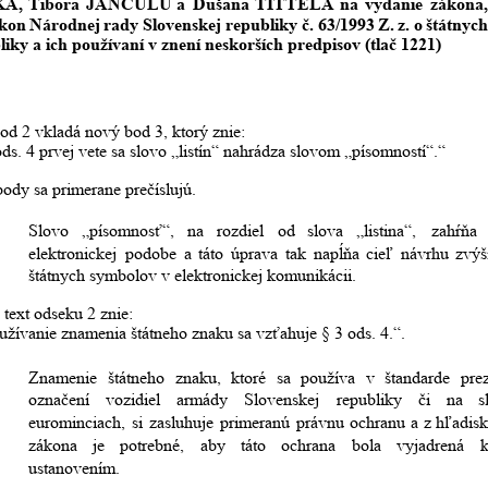
KA,
Tibora
JANČULU
a
Dušana
TITTELA
na
vydanie
zákona,
kon
Národnej
rady
Slovenskej
republiky
č.
63/1993
Z.
z.
o
štátnyc
iky a ich používaní v znení neskorších predpisov (tlač 1221)
 bod 2 vkladá nový bod 3, ktorý znie:
ods. 4 prvej vete sa slovo „listín“ nahrádza slovom „písomností“.“
ody sa primerane prečíslujú.
Slovo
„písomnosť“,
na
rozdiel
od
slova
„listina“,
zahŕňa
elektronickej
podobe
a
táto
úprava
tak
napĺňa
cieľ
návrhu
zvýš
štátnych symbolov v elektronickej komunikácii.
 text odseku 2 znie:
užívanie znamenia štátneho znaku sa vzťahuje § 3 ods. 4.“.
Znamenie
štátneho
znaku,
ktoré
sa
používa
v
štandarde
pre
označení
vozidiel
armády
Slovenskej
republiky
či
na
s
eurominciach,
si
zasluhuje
primeranú
právnu
ochranu
a
z
hľadis
zákona
je
potrebné,
aby
táto
ochrana
bola
vyjadrená
k
ustanovením.