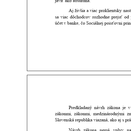
javiť ako absurdná. 
Aj
živšia
a viac
proklientsky
nas
sa
viac
dôchodcov
rozhodne
prejsť
od
účet v banke, čo Sociálnej poisťovni prin
Predkladaný
návrh
zákona
je
v
zákonmi,
zákonmi,
medzinárodnými
z
Slovenská republika viazaná, ako aj s p
Návrh
zákona
nemá
vplyv
n