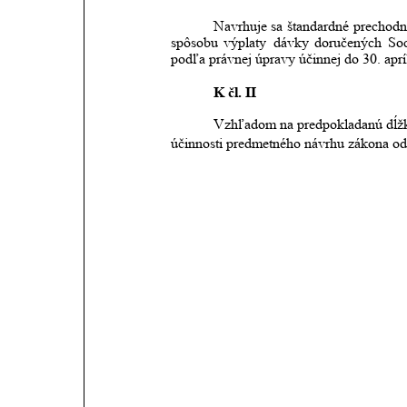
Navrhuje
sa
štandardné
prechod
spôsobu
výplaty
dávky
doručených
Soc
podľa právnej úpravy účinnej do 30. aprí
K čl. II
Vzhľadom na predpokladanú dĺžku
účinnosti predmetného návrhu zákona od