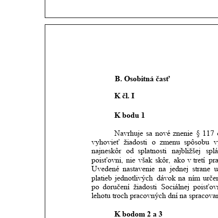
            B. Osobitná časť
K čl. I 
K bodu 1
Navrhuje
sa
nové
znenie
§
117
vyhovieť
žiadosti
o
zmenu
spôsobu
v
najneskôr
od
splatnosti
najbližšej
spl
poisťovni,
nie
však
skôr,
ako
v tretí
pr
Uvedené
nastavenie
na
jednej
strane
platieb
jednotlivých
dávok
na
ním
urče
po
doručení
žiadosti
Sociálnej
poisťov
lehotu troch pracovných dní na spracovan
K bodom 2 a 3