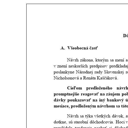
Dô
A.
Všeobecná časť
Návrh
zákona,
ktorým
sa
mení
a
v znení
neskorších
predpisov
predklada
poslankyne
Národnej
rady
Slovenskej
r
Nicholsonová a Renáta Kaščáková.
Cieľom
predloženého
návr
promptnejšie
reagovať
na
záujem
po
dávky
poukazovať
na
iný
bankový
ú
mesiace, predloženým návrhom sa táto 
Návrh
sa
týka
všetkých
dávok,
a
dotkne,
sú
starobní
dôchodcovia.
Hoci
v
prevládala
tendencia
nechať
si
dôchod