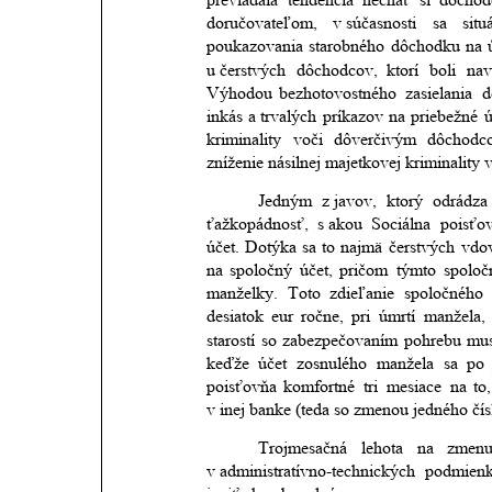
doručovateľom,
v súčasnosti
sa
situ
poukazovania
starobného
dôchodku
na
u čerstvých
dôchodcov,
ktorí
boli
nav
Výhodou
bezhotovostného
zasielania
d
inkás
a trvalých
príkazov
na
priebežné
ú
kriminality
voči
dôverčivým
dôchodc
zníženie násilnej majetkovej kriminality
Jedným
z javov,
ktorý
odrádza
ťažkopádnosť,
s akou
Sociálna
poisťo
účet.
Dotýka
sa
to
najmä
čerstvých
vdo
na
spoločný
účet,
pričom
týmto
spolo
manželky.
Toto
zdieľanie
spoločného
desiatok
eur
ročne,
pri
úmrtí
manžela,
starostí
so
zabezpečovaním
pohrebu
mus
keďže
účet
zosnulého
manžela
sa
po
poisťovňa
komfortné
tri
mesiace
na
to,
v inej banke (teda so zmenou jedného čís
Trojmesačná
lehota
na
zmen
v administratívno-technických
podmien